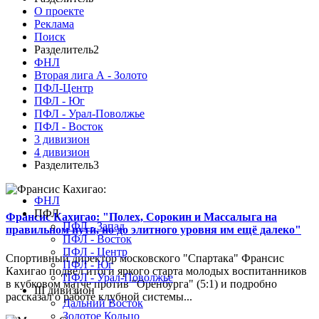
О проекте
Реклама
Поиск
Разделитель2
ФНЛ
Вторая лига А - Золото
ПФЛ-Центр
ПФЛ - Юг
ПФЛ - Урал-Поволжье
ПФЛ - Восток
3 дивизион
4 дивизион
Разделитель3
ФНЛ
ПФЛ
Франсис Кахигао: "Полех, Сорокин и Массалыга на
ПФЛ - Запад
правильном пути, но до элитного уровня им ещё далеко"
ПФЛ - Восток
ПФЛ - Центр
Спортивный директор московского "Спартака" Франсис
ПФЛ - Юг
Кахигао подвел итоги яркого старта молодых воспитанников
ПФЛ - Урал-Поволжье
в кубковом матче против "Оренбурга" (5:1) и подробно
III дивизион
рассказал о работе клубной системы...
Дальний Восток
Золотое Кольцо