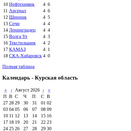
10
Нефтехимик
4
6
11
Арсенал
4
6
12
Шинник
4
5
13
Сочи
4
4
14
Ленинградец
4
4
15
Волга Ул
4
3
16
Текстильщик
4
2
17
КАМАЗ
4
1
18
СКА-Хабаровск
4
0
Полная таблица
Календарь - Курская область
«
‹
Август 2026
›
»
П
В
С
Ч
П
С
В
27
28
29
30
31
01
02
03
04
05
06
07
08
09
10
11
12
13
14
15
16
17
18
19
20
21
22
23
24
25
26
27
28
29
30