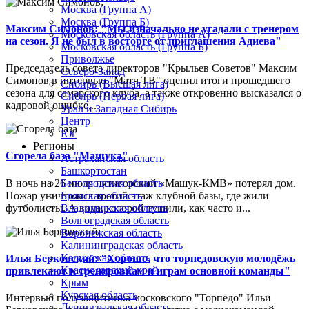
Москва (Группа А)
Москва (Группа Б)
Максим Симонов: "Мы изначально не угадали с тренером
Московская область (Группа А)
на сезон. Я не был в восторге от приглашения Адиева"
Московская область (Группа Б)
Приволжье
Председатель совета директоров "Крыльев Советов" Максим
Северо-Запад
Симонов в интервью "Матч ТВ" оценил итоги прошедшего
Сибирь (Высшая лига)
сезона для самарского клуба, а также откровенно высказался о
Сибирь (Первая лига)
кадровой ошибке...
Урал и Западная Сибирь
Центр
Юг
Регионы
Сгорела база "Машука"
Астраханская область
Башкортостан
В ночь на 26 июля пятигорский «Машук-КМВ» потерял дом.
Белгородская область
Пожар уничтожил третий этаж клубной базы, где жили
Брянская область
футболисты. А вода, которой тушили, как часто и...
Владимирская область
Волгоградская область
Воронежская область
Калининградская область
Калужская область
Илья Берковский: "Хорошо, что торпедовскую молодёжь
Краснодарский край
привлекают к тренировкам и играм основной команды"
Крым
Курская область
Интервью полузащитника московского "Торпедо" Ильи
Ленинградская область