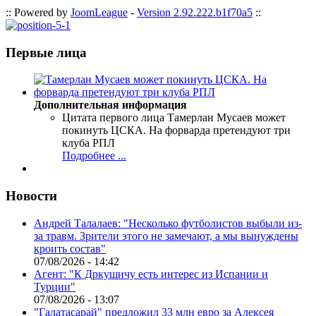
:: Powered by
JoomLeague
-
Version 2.92.222.b1f70a5
::
Первые лица
Дополнительная информация
Цитата первого лица
Тамерлан Мусаев может
покинуть ЦСКА. На форварда претендуют три
клуба РПЛ
Подробнее ...
Новости
Андрей Талалаев: "Несколько футболистов выбыли из-
за травм. Зрители этого не замечают, а мы вынуждены
кроить состав"
07/08/2026 - 14:42
Агент: "К Дркушичу есть интерес из Испании и
Турции"
07/08/2026 - 13:07
"Галатасарай" предложил 33 млн евро за Алексея