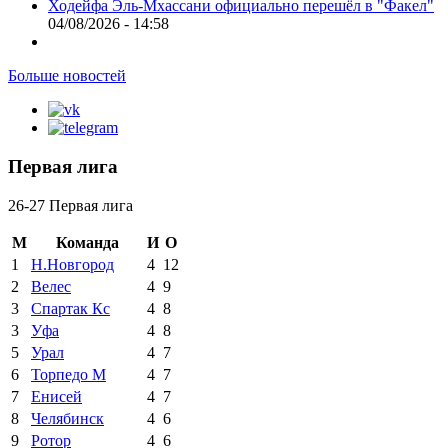
Ходейфа Эль-Мхассани официально перешёл в "Факел"
04/08/2026 - 14:58
Больше новостей
Первая лига
26-27 Первая лига
М
Команда
И
О
1
Н.Новгород
4
12
2
Велес
4
9
3
Спартак Кс
4
8
3
Уфа
4
8
5
Урал
4
7
6
Торпедо М
4
7
7
Енисей
4
7
8
Челябинск
4
6
9
Ротор
4
6