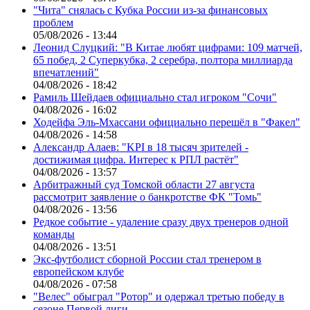
"Чита" снялась с Кубка России из-за финансовых
проблем
05/08/2026 - 13:44
Леонид Слуцкий: "В Китае любят цифрами: 109 матчей,
65 побед, 2 Суперкубка, 2 серебра, полтора миллиарда
впечатлений"
04/08/2026 - 18:42
Рамиль Шейдаев официально стал игроком "Сочи"
04/08/2026 - 16:02
Ходейфа Эль-Мхассани официально перешёл в "Факел"
04/08/2026 - 14:58
Александр Алаев: "KPI в 18 тысяч зрителей -
достижимая цифра. Интерес к РПЛ растёт"
04/08/2026 - 13:57
Арбитражный суд Томской области 27 августа
рассмотрит заявление о банкротстве ФК "Томь"
04/08/2026 - 13:56
Редкое событие - удаление сразу двух тренеров одной
команды
04/08/2026 - 13:51
Экс-футболист сборной России стал тренером в
европейском клубе
04/08/2026 - 07:58
"Велес" обыграл "Ротор" и одержал третью победу в
сезоне Первой лиги