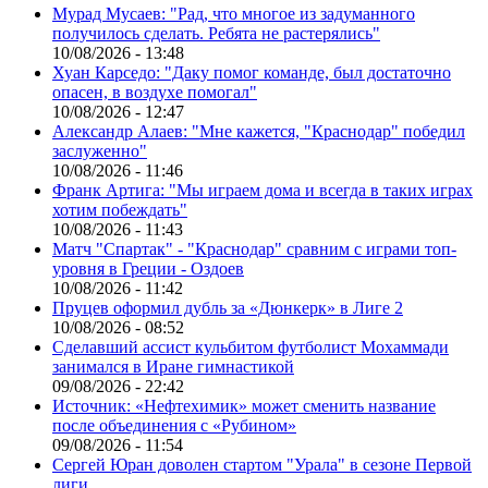
Мурад Мусаев: "Рад, что многое из задуманного
получилось сделать. Ребята не растерялись"
10/08/2026 - 13:48
Хуан Карседо: "Даку помог команде, был достаточно
опасен, в воздухе помогал"
10/08/2026 - 12:47
Александр Алаев: "Мне кажется, "Краснодар" победил
заслуженно"
10/08/2026 - 11:46
Франк Артига: "Мы играем дома и всегда в таких играх
хотим побеждать"
10/08/2026 - 11:43
Матч "Спартак" - "Краснодар" сравним с играми топ-
уровня в Греции - Оздоев
10/08/2026 - 11:42
Пруцев оформил дубль за «Дюнкерк» в Лиге 2
10/08/2026 - 08:52
Сделавший ассист кульбитом футболист Мохаммади
занимался в Иране гимнастикой
09/08/2026 - 22:42
Источник: «Нефтехимик» может сменить название
после объединения с «Рубином»
09/08/2026 - 11:54
Сергей Юран доволен стартом "Урала" в сезоне Первой
лиги