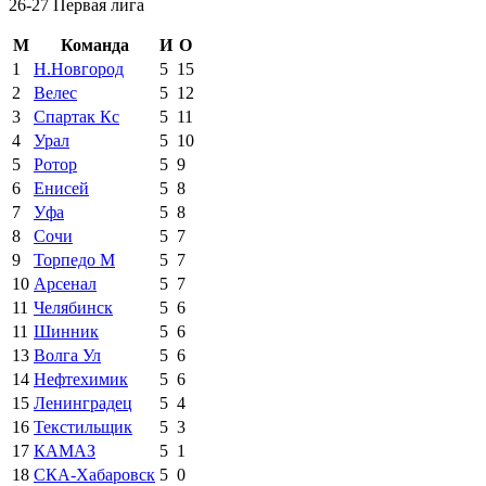
26-27 Первая лига
М
Команда
И
О
1
Н.Новгород
5
15
2
Велес
5
12
3
Спартак Кс
5
11
4
Урал
5
10
5
Ротор
5
9
6
Енисей
5
8
7
Уфа
5
8
8
Сочи
5
7
9
Торпедо М
5
7
10
Арсенал
5
7
11
Челябинск
5
6
11
Шинник
5
6
13
Волга Ул
5
6
14
Нефтехимик
5
6
15
Ленинградец
5
4
16
Текстильщик
5
3
17
КАМАЗ
5
1
18
СКА-Хабаровск
5
0