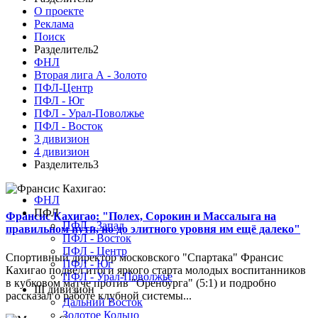
О проекте
Реклама
Поиск
Разделитель2
ФНЛ
Вторая лига А - Золото
ПФЛ-Центр
ПФЛ - Юг
ПФЛ - Урал-Поволжье
ПФЛ - Восток
3 дивизион
4 дивизион
Разделитель3
ФНЛ
ПФЛ
Франсис Кахигао: "Полех, Сорокин и Массалыга на
ПФЛ - Запад
правильном пути, но до элитного уровня им ещё далеко"
ПФЛ - Восток
ПФЛ - Центр
Спортивный директор московского "Спартака" Франсис
ПФЛ - Юг
Кахигао подвел итоги яркого старта молодых воспитанников
ПФЛ - Урал-Поволжье
в кубковом матче против "Оренбурга" (5:1) и подробно
III дивизион
рассказал о работе клубной системы...
Дальний Восток
Золотое Кольцо