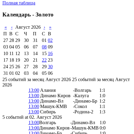
Полная таблица
Календарь - Золото
«
‹
Август 2026
›
»
П
В
С
Ч
П
С
В
27
28
29
30
31
01
02
03
04
05
06
07
08
09
10
11
12
13
14
15
16
17
18
19
20
21
22
23
24
25
26
27
28
29
30
31
01
02
03
04
05
06
25 событий за месяц Август 2026
25 событий за месяц Август
2026
13:00
Алания
-
Волгарь
1:1
13:00
Динамо Киров
-
Калуга
1:0
13:00
Динамо-Вл
-
Динамо-Бр
1:2
13:00
Машук-КМВ
-
Сокол
1:1
13:00
Сибирь
-
Родина-2
1:3
5 событий at 02. Август 2026
13:00
Волгарь
-
Динамо-Вл
1:0
13:00
Динамо Киров
-
Машук-КМВ
0:0
13:00
Динамо-Бр
-
Сибирь
1:0