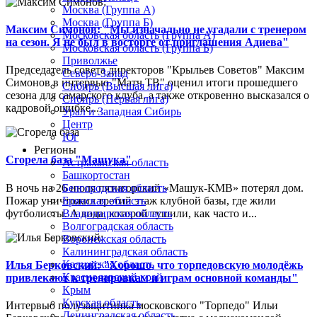
Москва (Группа А)
Москва (Группа Б)
Максим Симонов: "Мы изначально не угадали с тренером
Московская область (Группа А)
на сезон. Я не был в восторге от приглашения Адиева"
Московская область (Группа Б)
Приволжье
Председатель совета директоров "Крыльев Советов" Максим
Северо-Запад
Симонов в интервью "Матч ТВ" оценил итоги прошедшего
Сибирь (Высшая лига)
сезона для самарского клуба, а также откровенно высказался о
Сибирь (Первая лига)
кадровой ошибке...
Урал и Западная Сибирь
Центр
Юг
Регионы
Сгорела база "Машука"
Астраханская область
Башкортостан
В ночь на 26 июля пятигорский «Машук-КМВ» потерял дом.
Белгородская область
Пожар уничтожил третий этаж клубной базы, где жили
Брянская область
футболисты. А вода, которой тушили, как часто и...
Владимирская область
Волгоградская область
Воронежская область
Калининградская область
Калужская область
Илья Берковский: "Хорошо, что торпедовскую молодёжь
Краснодарский край
привлекают к тренировкам и играм основной команды"
Крым
Курская область
Интервью полузащитника московского "Торпедо" Ильи
Ленинградская область