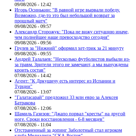
09/08/2026 - 12:42
Игорь Осинькин: "В равной игре вырвали победу.
Возможно, где-то это был небольшой возврат за
прошлый матч"
09/08/2026 - 09:57
Александр Сторожук: "Пока не вижу ситуацию иначе,
чем полнейшее наше превосходство сегодня"
09/08/2026 - 09:56
Грулев за "Нижний" оформил хет-трик за 21 минуту
09/08/2026 - 09:55
Андрей Талалаев: "Несколько футболистов выбыли из-
за травм. Зрители этого не замечают, а мы вынуждены
кроить состав"
07/08/2026 - 14:42
Агент: "К Дркушичу есть интерес из Испании и
Турции"
07/08/2026 - 13:07
"Галатасарай" предложил 33 млн евро за Алексея
Батракова
07/08/2026 - 12:06
Шамиль Газизов: "Джапо порвал "кресты" на другой
ноге. Сроки восстановления - 6-8 месяцев"
07/08/2026 - 11:04
Отстраненный за допинг Заболотный стал игроком
клуба Медиалиги "СКА-Ростов"