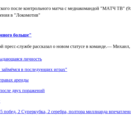
кого после контрольного матча с медиакомандой "МАТЧ ТВ" (9
ения в "Локомотив"
амного больше"
 пресс-службе рассказал о новом статусе в команде.— Михаил, к
выдающаяся личность
 займёмся в последующих играх"
правах аренды
 после двух поражений
м
5 побед, 2 Суперкубка, 2 серебра, полтора миллиарда впечатлен