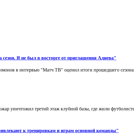
 сезон. Я не был в восторге от приглашения Адиева"
монов в интервью "Матч ТВ" оценил итоги прошедшего сезона д
ар уничтожил третий этаж клубной базы, где жили футболисты. 
ривлекают к тренировкам и играм основной команды"