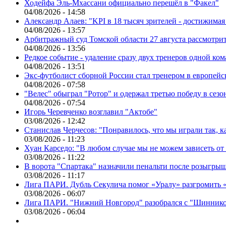
Ходейфа Эль-Мхассани официально перешёл в "Факел"
04/08/2026 - 14:58
Александр Алаев: "KPI в 18 тысяч зрителей - достижимая
04/08/2026 - 13:57
Арбитражный суд Томской области 27 августа рассмотрит
04/08/2026 - 13:56
Редкое событие - удаление сразу двух тренеров одной ко
04/08/2026 - 13:51
Экс-футболист сборной России стал тренером в европейс
04/08/2026 - 07:58
"Велес" обыграл "Ротор" и одержал третью победу в сез
04/08/2026 - 07:54
Игорь Черевченко возглавил "Актобе"
03/08/2026 - 12:42
Станислав Черчесов: "Понравилось, что мы играли так, 
03/08/2026 - 11:23
Хуан Карседо: "В любом случае мы не можем зависеть от
03/08/2026 - 11:22
В ворота "Спартака" назначили пенальти после розыгрыш
03/08/2026 - 11:17
Лига ПАРИ. Дубль Секулича помог «Уралу» разгромить
03/08/2026 - 06:07
Лига ПАРИ. "Нижний Новгород" разобрался с "Шинник
03/08/2026 - 06:04