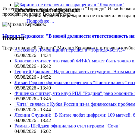
Интервью полузащитника московского "Торпедо" Ильи Берковс
Дополнительная информация
проходят по плану. Всю нагрузку,...
Цитата первого лица
Баринов не исключил возвращ
Подробнее ...
Михаил Кержаков: "В новой должности ответственность н
Новости
Тренер вратарей "Зенита" Михаил Кержаков в интервью клубной
Александр Ломовицкий перешёл в «Торпедо-БелАЗ»
05/08/2026 - 14:34
Колосков считает, что главой ФИФА может быть только 
05/08/2026 - 16:42
Георгий Джикия: "Надо исправлять ситуацию. Этим мы и
05/08/2026 - 14:52
Ливай Гарсия официально перешел в "Панатинаикос" на 
05/08/2026 - 13:49
Фищенко считает, что клуб РПЛ "Родина" рано хоронить
05/08/2026 - 13:45
"Чита" снялась с Кубка России из-за финансовых пробле
05/08/2026 - 13:44
Леонид Слуцкий: "В Китае любят цифрами: 109 матчей, 6
04/08/2026 - 18:42
Рамиль Шейдаев официально стал игроком "Сочи"
04/08/2026 - 16:02