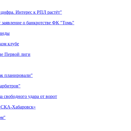
 цифра. Интерес к РПЛ растёт"
 заявление о банкротстве ФК "Томь"
манды
ком клубе
оне Первой лиги
как планировали"
 арбитров"
а свободного удара от ворот
 «СКА-Хабаровск»
ом"