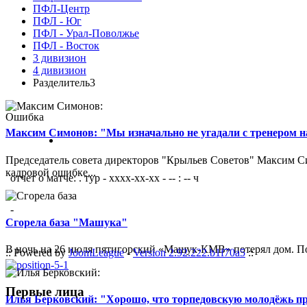
ПФЛ-Центр
ПФЛ - Юг
ПФЛ - Урал-Поволжье
ПФЛ - Восток
3 дивизион
4 дивизион
Разделитель3
Ошибка
Максим Симонов: "Мы изначально не угадали с тренером на
Председатель совета директоров "Крыльев Советов" Максим Си
кадровой ошибке...
отчет о матче: . тур - xxxx-xx-xx - -- : -- ч
-
Сгорела база "Машука"
В ночь на 26 июля пятигорский «Машук-КМВ» потерял дом. Пож
:: Powered by
JoomLeague
-
Version 2.92.222.b1f70a5
::
Первые лица
Илья Берковский: "Хорошо, что торпедовскую молодёжь п