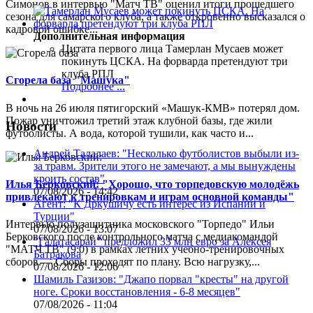
Симонов в интервью "Матч ТВ" оценил итоги прошедшего
сезона для самарского клуба, а также откровенно высказался о
кадровой ошибке...
Дополнительная информация
Цитата первого лица
Тамерлан Мусаев может
покинуть ЦСКА. На форварда претендуют три
клуба РПЛ
Сгорела база "Машука"
Подробнее ...
В ночь на 26 июля пятигорский «Машук-КМВ» потерял дом.
Пожар уничтожил третий этаж клубной базы, где жили
Новости
футболисты. А вода, которой тушили, как часто и...
Андрей Талалаев: "Несколько футболистов выбыли из-
за травм. Зрители этого не замечают, а мы вынуждены
кроить состав"
Илья Берковский: "Хорошо, что торпедовскую молодёжь
07/08/2026 - 14:42
привлекают к тренировкам и играм основной команды"
Агент: "К Дркушичу есть интерес из Испании и
Турции"
Интервью полузащитника московского "Торпедо" Ильи
07/08/2026 - 13:07
Берковского после контрольного матча с медиакомандой
"Галатасарай" предложил 33 млн евро за Алексея
"МАТЧ ТВ" (9:0) в рамках летних учебно-тренировочных
Батракова
сборов.— Сборы проходят по плану. Всю нагрузку,...
07/08/2026 - 12:06
Шамиль Газизов: "Джапо порвал "кресты" на другой
ноге. Сроки восстановления - 6-8 месяцев"
07/08/2026 - 11:04