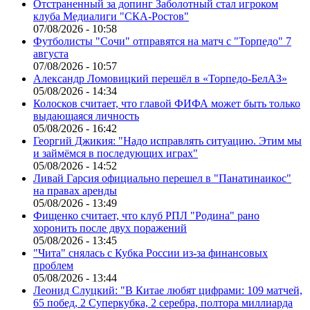
Отстраненный за допинг Заболотный стал игроком
клуба Медиалиги "СКА-Ростов"
07/08/2026 - 10:58
Футболисты "Сочи" отправятся на матч с "Торпедо" 7
августа
07/08/2026 - 10:57
Александр Ломовицкий перешёл в «Торпедо-БелАЗ»
05/08/2026 - 14:34
Колосков считает, что главой ФИФА может быть только
выдающаяся личность
05/08/2026 - 16:42
Георгий Джикия: "Надо исправлять ситуацию. Этим мы
и займёмся в последующих играх"
05/08/2026 - 14:52
Ливай Гарсия официально перешел в "Панатинаикос"
на правах аренды
05/08/2026 - 13:49
Фищенко считает, что клуб РПЛ "Родина" рано
хоронить после двух поражений
05/08/2026 - 13:45
"Чита" снялась с Кубка России из-за финансовых
проблем
05/08/2026 - 13:44
Леонид Слуцкий: "В Китае любят цифрами: 109 матчей,
65 побед, 2 Суперкубка, 2 серебра, полтора миллиарда