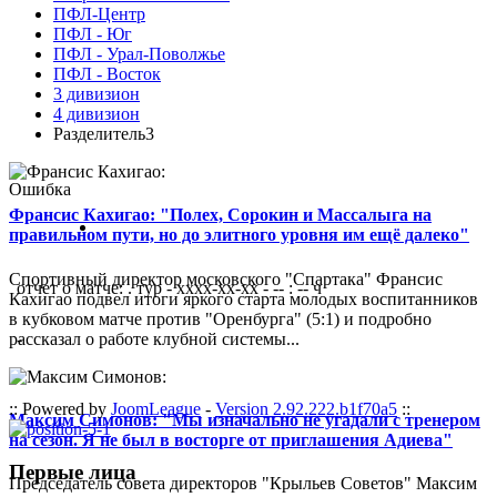
ПФЛ-Центр
ПФЛ - Юг
ПФЛ - Урал-Поволжье
ПФЛ - Восток
3 дивизион
4 дивизион
Разделитель3
Ошибка
Франсис Кахигао: "Полех, Сорокин и Массалыга на
правильном пути, но до элитного уровня им ещё далеко"
Спортивный директор московского "Спартака" Франсис
отчет о матче: . тур - xxxx-xx-xx - -- : -- ч
Кахигао подвел итоги яркого старта молодых воспитанников
в кубковом матче против "Оренбурга" (5:1) и подробно
рассказал о работе клубной системы...
-
:: Powered by
JoomLeague
-
Version 2.92.222.b1f70a5
::
Максим Симонов: "Мы изначально не угадали с тренером
на сезон. Я не был в восторге от приглашения Адиева"
Первые лица
Председатель совета директоров "Крыльев Советов" Максим