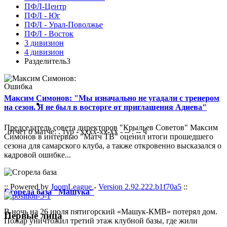
ПФЛ-Центр
ПФЛ - Юг
ПФЛ - Урал-Поволжье
ПФЛ - Восток
3 дивизион
4 дивизион
Разделитель3
Ошибка
Максим Симонов: "Мы изначально не угадали с тренером
на сезон. Я не был в восторге от приглашения Адиева"
Председатель совета директоров "Крыльев Советов" Максим
отчет о матче: . тур - xxxx-xx-xx - -- : -- ч
Симонов в интервью "Матч ТВ" оценил итоги прошедшего
сезона для самарского клуба, а также откровенно высказался о
кадровой ошибке...
-
:: Powered by
JoomLeague
-
Version 2.92.222.b1f70a5
::
Сгорела база "Машука"
В ночь на 26 июля пятигорский «Машук-КМВ» потерял дом.
Первые лица
Пожар уничтожил третий этаж клубной базы, где жили