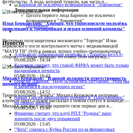
футболисты. А вода, которой тушили, как часто и...
Дополнительная информация
Цитата первого лица
Баринов не исключил
возвращения в "Локомотив"
Илья Берковский: "Хорошо, что торпедовскую молодёжь
Подробнее ...
привлекают к тренировкам и играм основной команды"
Интервью полузащитника московского "Торпедо" Ильи
Новости
Берковского после контрольного матча с медиакомандой
"МАТЧ ТВ" (9:0) в рамках летних учебно-тренировочных
Александр Ломовицкий перешёл в «Торпедо-БелАЗ»
сборов.— Сборы проходят по плану. Всю нагрузку,...
05/08/2026 - 14:34
Колосков считает, что главой ФИФА может быть только
выдающаяся личность
05/08/2026 - 16:42
Михаил Кержаков: "В новой должности ответственность
Георгий Джикия: "Надо исправлять ситуацию. Этим мы
намного больше"
и займёмся в последующих играх"
05/08/2026 - 14:52
Тренер вратарей "Зенита" Михаил Кержаков в интервью
Ливай Гарсия официально перешел в "Панатинаикос"
клубной пресс-службе рассказал о новом статусе в команде.—
на правах аренды
Михаил, как вы в целом оцените свои первые дни в...
05/08/2026 - 13:49
Фищенко считает, что клуб РПЛ "Родина" рано
хоронить после двух поражений
05/08/2026 - 13:45
"Чита" снялась с Кубка России из-за финансовых