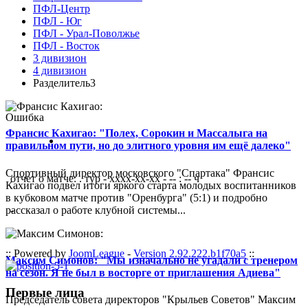
ПФЛ-Центр
ПФЛ - Юг
ПФЛ - Урал-Поволжье
ПФЛ - Восток
3 дивизион
4 дивизион
Разделитель3
Ошибка
Франсис Кахигао: "Полех, Сорокин и Массалыга на
правильном пути, но до элитного уровня им ещё далеко"
Спортивный директор московского "Спартака" Франсис
отчет о матче: . тур - xxxx-xx-xx - -- : -- ч
Кахигао подвел итоги яркого старта молодых воспитанников
в кубковом матче против "Оренбурга" (5:1) и подробно
рассказал о работе клубной системы...
-
:: Powered by
JoomLeague
-
Version 2.92.222.b1f70a5
::
Максим Симонов: "Мы изначально не угадали с тренером
на сезон. Я не был в восторге от приглашения Адиева"
Первые лица
Председатель совета директоров "Крыльев Советов" Максим