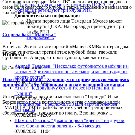
Симонов в интервью "Матч ТВ" оценил итоги прошедшего
сезона для самарского клуба, а также откровенно высказался о
кадровой ошибке...
Дополнительная информация
Цитата первого лица
Тамерлан Мусаев может
покинуть ЦСКА. На форварда претендуют три
клуба РПЛ
Сгорела база "Машука"
Подробнее ...
В ночь на 26 июля пятигорский «Машук-КМВ» потерял дом.
Пожар уничтожил третий этаж клубной базы, где жили
Новости
футболисты. А вода, которой тушили, как часто и...
Андрей Талалаев: "Несколько футболистов выбыли из-
за травм. Зрители этого не замечают, а мы вынуждены
кроить состав"
Илья Берковский: "Хорошо, что торпедовскую молодёжь
07/08/2026 - 14:42
привлекают к тренировкам и играм основной команды"
Агент: "К Дркушичу есть интерес из Испании и
Турции"
Интервью полузащитника московского "Торпедо" Ильи
07/08/2026 - 13:07
Берковского после контрольного матча с медиакомандой
"Галатасарай" предложил 33 млн евро за Алексея
"МАТЧ ТВ" (9:0) в рамках летних учебно-тренировочных
Батракова
сборов.— Сборы проходят по плану. Всю нагрузку,...
07/08/2026 - 12:06
Шамиль Газизов: "Джапо порвал "кресты" на другой
ноге. Сроки восстановления - 6-8 месяцев"
07/08/2026 - 11:04