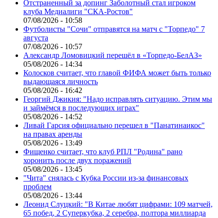
Отстраненный за допинг Заболотный стал игроком
клуба Медиалиги "СКА-Ростов"
07/08/2026 - 10:58
Футболисты "Сочи" отправятся на матч с "Торпедо" 7
августа
07/08/2026 - 10:57
Александр Ломовицкий перешёл в «Торпедо-БелАЗ»
05/08/2026 - 14:34
Колосков считает, что главой ФИФА может быть только
выдающаяся личность
05/08/2026 - 16:42
Георгий Джикия: "Надо исправлять ситуацию. Этим мы
и займёмся в последующих играх"
05/08/2026 - 14:52
Ливай Гарсия официально перешел в "Панатинаикос"
на правах аренды
05/08/2026 - 13:49
Фищенко считает, что клуб РПЛ "Родина" рано
хоронить после двух поражений
05/08/2026 - 13:45
"Чита" снялась с Кубка России из-за финансовых
проблем
05/08/2026 - 13:44
Леонид Слуцкий: "В Китае любят цифрами: 109 матчей,
65 побед, 2 Суперкубка, 2 серебра, полтора миллиарда