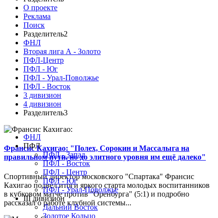
О проекте
Реклама
Поиск
Разделитель2
ФНЛ
Вторая лига А - Золото
ПФЛ-Центр
ПФЛ - Юг
ПФЛ - Урал-Поволжье
ПФЛ - Восток
3 дивизион
4 дивизион
Разделитель3
ФНЛ
ПФЛ
Франсис Кахигао: "Полех, Сорокин и Массалыга на
ПФЛ - Запад
правильном пути, но до элитного уровня им ещё далеко"
ПФЛ - Восток
ПФЛ - Центр
Спортивный директор московского "Спартака" Франсис
ПФЛ - Юг
Кахигао подвел итоги яркого старта молодых воспитанников
ПФЛ - Урал-Поволжье
в кубковом матче против "Оренбурга" (5:1) и подробно
III дивизион
рассказал о работе клубной системы...
Дальний Восток
Золотое Кольцо