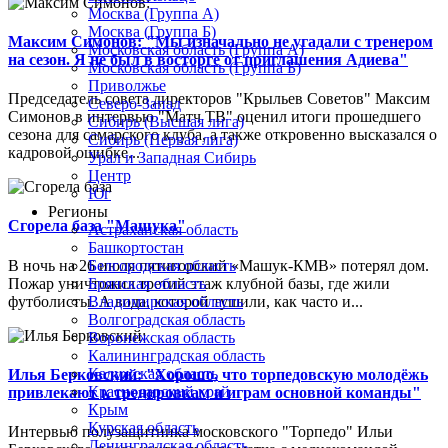
Москва (Группа А)
Москва (Группа Б)
Максим Симонов: "Мы изначально не угадали с тренером
Московская область (Группа А)
на сезон. Я не был в восторге от приглашения Адиева"
Московская область (Группа Б)
Приволжье
Председатель совета директоров "Крыльев Советов" Максим
Северо-Запад
Симонов в интервью "Матч ТВ" оценил итоги прошедшего
Сибирь (Высшая лига)
сезона для самарского клуба, а также откровенно высказался о
Сибирь (Первая лига)
кадровой ошибке...
Урал и Западная Сибирь
Центр
Юг
Регионы
Сгорела база "Машука"
Астраханская область
Башкортостан
В ночь на 26 июля пятигорский «Машук-КМВ» потерял дом.
Белгородская область
Пожар уничтожил третий этаж клубной базы, где жили
Брянская область
футболисты. А вода, которой тушили, как часто и...
Владимирская область
Волгоградская область
Воронежская область
Калининградская область
Калужская область
Илья Берковский: "Хорошо, что торпедовскую молодёжь
Краснодарский край
привлекают к тренировкам и играм основной команды"
Крым
Курская область
Интервью полузащитника московского "Торпедо" Ильи
Ленинградская область