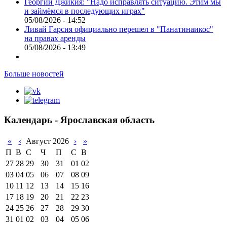
Георгий Джикия: "Надо исправлять ситуацию. Этим мы
и займёмся в последующих играх"
05/08/2026 - 14:52
Ливай Гарсия официально перешел в "Панатинаикос"
на правах аренды
05/08/2026 - 13:49
Больше новостей
Календарь - Ярославская область
«
‹
Август 2026
›
»
П
В
С
Ч
П
С
В
27
28
29
30
31
01
02
03
04
05
06
07
08
09
10
11
12
13
14
15
16
17
18
19
20
21
22
23
24
25
26
27
28
29
30
31
01
02
03
04
05
06