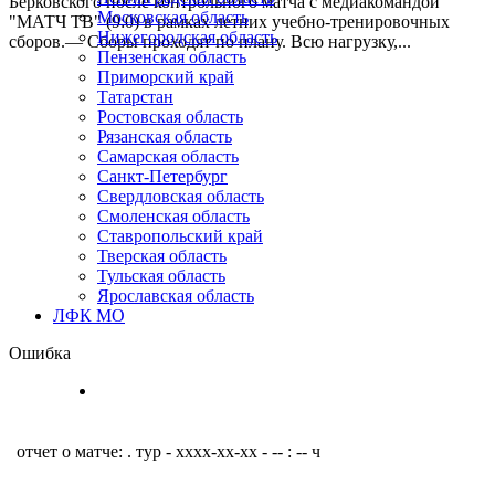
Берковского после контрольного матча с медиакомандой
Московская область
"МАТЧ ТВ" (9:0) в рамках летних учебно-тренировочных
Нижегородская область
сборов.— Сборы проходят по плану. Всю нагрузку,...
Пензенская область
Приморский край
Татарстан
Ростовская область
Рязанская область
Самарская область
Санкт-Петербург
Свердловская область
Смоленская область
Ставропольский край
Тверская область
Тульская область
Ярославская область
ЛФК МО
Ошибка
отчет о матче: . тур - xxxx-xx-xx - -- : -- ч