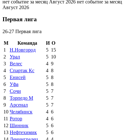
нет событие за месяц Август 2026
нет событие за месяц
Август 2026
Первая лига
26-27 Первая лига
М
Команда
И
О
1
Н.Новгород
5
15
2
Урал
5
10
3
Велес
4
9
4
Спартак Кс
4
8
5
Енисей
5
8
6
Уфа
5
8
7
Сочи
5
7
8
Торпедо М
5
7
9
Арсенал
5
7
10
Челябинск
4
6
11
Ротор
4
6
12
Шинник
5
6
13
Нефтехимик
5
6
14
Ленинградец
4
4