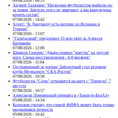
09/08/2026 - 09:55
Андрей Талалаев: "Несколько футболистов выбыли из-
за травм. Зрители этого не замечают, а мы вынуждены
кроить состав"
07/08/2026 - 14:42
Агент: "К Дркушичу есть интерес из Испании и
Турции"
07/08/2026 - 13:07
"Галатасарай" предложил 33 млн евро за Алексея
Батракова
07/08/2026 - 12:06
Шамиль Газизов: "Джапо порвал "кресты" на другой
ноге. Сроки восстановления - 6-8 месяцев"
07/08/2026 - 11:04
Отстраненный за допинг Заболотный стал игроком
клуба Медиалиги "СКА-Ростов"
07/08/2026 - 10:58
Футболисты "Сочи" отправятся на матч с "Торпедо" 7
августа
07/08/2026 - 10:57
Александр Ломовицкий перешёл в «Торпедо-БелАЗ»
05/08/2026 - 14:34
Колосков считает, что главой ФИФА может быть только
выдающаяся личность
05/08/2026 - 16:42