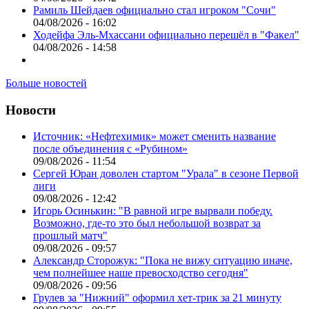
Рамиль Шейдаев официально стал игроком "Сочи"
04/08/2026 - 16:02
Ходейфа Эль-Мхассани официально перешёл в "Факел"
04/08/2026 - 14:58
Больше новостей
Новости
Источник: «Нефтехимик» может сменить название
после объединения с «Рубином»
09/08/2026 - 11:54
Сергей Юран доволен стартом "Урала" в сезоне Первой
лиги
09/08/2026 - 12:42
Игорь Осинькин: "В равной игре вырвали победу.
Возможно, где-то это был небольшой возврат за
прошлый матч"
09/08/2026 - 09:57
Александр Сторожук: "Пока не вижу ситуацию иначе,
чем полнейшее наше превосходство сегодня"
09/08/2026 - 09:56
Грулев за "Нижний" оформил хет-трик за 21 минуту