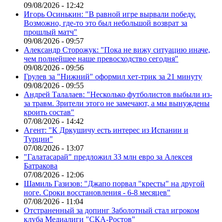
09/08/2026 - 12:42
Игорь Осинькин: "В равной игре вырвали победу.
Возможно, где-то это был небольшой возврат за
прошлый матч"
09/08/2026 - 09:57
Александр Сторожук: "Пока не вижу ситуацию иначе,
чем полнейшее наше превосходство сегодня"
09/08/2026 - 09:56
Грулев за "Нижний" оформил хет-трик за 21 минуту
09/08/2026 - 09:55
Андрей Талалаев: "Несколько футболистов выбыли из-
за травм. Зрители этого не замечают, а мы вынуждены
кроить состав"
07/08/2026 - 14:42
Агент: "К Дркушичу есть интерес из Испании и
Турции"
07/08/2026 - 13:07
"Галатасарай" предложил 33 млн евро за Алексея
Батракова
07/08/2026 - 12:06
Шамиль Газизов: "Джапо порвал "кресты" на другой
ноге. Сроки восстановления - 6-8 месяцев"
07/08/2026 - 11:04
Отстраненный за допинг Заболотный стал игроком
клуба Медиалиги "СКА-Ростов"