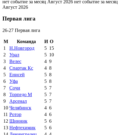
нет событие за месяц Август 2026
нет событие за месяц
Август 2026
Первая лига
26-27 Первая лига
М
Команда
И
О
1
Н.Новгород
5
15
2
Урал
5
10
3
Велес
4
9
4
Спартак Кс
4
8
5
Енисей
5
8
6
Уфа
5
8
7
Сочи
5
7
8
Торпедо М
5
7
9
Арсенал
5
7
10
Челябинск
4
6
11
Ротор
4
6
12
Шинник
5
6
13
Нефтехимик
5
6
14
Ленинградец
4
4