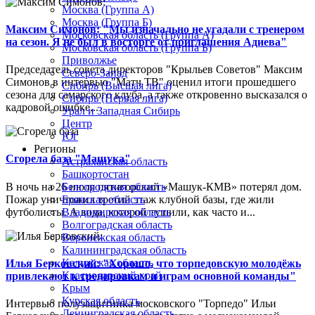
Москва (Группа А)
Москва (Группа Б)
Максим Симонов: "Мы изначально не угадали с тренером
Московская область (Группа А)
на сезон. Я не был в восторге от приглашения Адиева"
Московская область (Группа Б)
Приволжье
Председатель совета директоров "Крыльев Советов" Максим
Северо-Запад
Симонов в интервью "Матч ТВ" оценил итоги прошедшего
Сибирь (Высшая лига)
сезона для самарского клуба, а также откровенно высказался о
Сибирь (Первая лига)
кадровой ошибке...
Урал и Западная Сибирь
Центр
Юг
Регионы
Сгорела база "Машука"
Астраханская область
Башкортостан
В ночь на 26 июля пятигорский «Машук-КМВ» потерял дом.
Белгородская область
Пожар уничтожил третий этаж клубной базы, где жили
Брянская область
футболисты. А вода, которой тушили, как часто и...
Владимирская область
Волгоградская область
Воронежская область
Калининградская область
Калужская область
Илья Берковский: "Хорошо, что торпедовскую молодёжь
Краснодарский край
привлекают к тренировкам и играм основной команды"
Крым
Курская область
Интервью полузащитника московского "Торпедо" Ильи
Ленинградская область