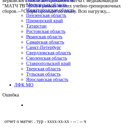
Берковского после контрольного матча с медиакомандой
Московская область
"МАТЧ ТВ" (9:0) в рамках летних учебно-тренировочных
Нижегородская область
сборов.— Сборы проходят по плану. Всю нагрузку,...
Пензенская область
Приморский край
Татарстан
Ростовская область
Рязанская область
Самарская область
Санкт-Петербург
Свердловская область
Смоленская область
Ставропольский край
Тверская область
Тульская область
Ярославская область
ЛФК МО
Ошибка
отчет о матче: . тур - xxxx-xx-xx - -- : -- ч