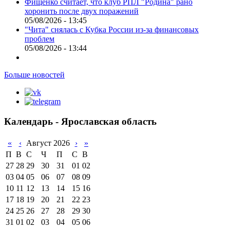
Фищенко считает, что клуб РПЛ "Родина" рано
хоронить после двух поражений
05/08/2026 - 13:45
"Чита" снялась с Кубка России из-за финансовых
проблем
05/08/2026 - 13:44
Больше новостей
Календарь - Ярославская область
«
‹
Август 2026
›
»
П
В
С
Ч
П
С
В
27
28
29
30
31
01
02
03
04
05
06
07
08
09
10
11
12
13
14
15
16
17
18
19
20
21
22
23
24
25
26
27
28
29
30
31
01
02
03
04
05
06