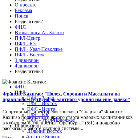
О проекте
Реклама
Поиск
Разделитель2
ФНЛ
Вторая лига А - Золото
ПФЛ-Центр
ПФЛ - Юг
ПФЛ - Урал-Поволжье
ПФЛ - Восток
3 дивизион
4 дивизион
Разделитель3
ФНЛ
ПФЛ
Франсис Кахигао: "Полех, Сорокин и Массалыга на
ПФЛ - Запад
правильном пути, но до элитного уровня им ещё далеко"
ПФЛ - Восток
ПФЛ - Центр
Спортивный директор московского "Спартака" Франсис
ПФЛ - Юг
Кахигао подвел итоги яркого старта молодых воспитанников
ПФЛ - Урал-Поволжье
в кубковом матче против "Оренбурга" (5:1) и подробно
III дивизион
рассказал о работе клубной системы...
Дальний Восток
Золотое Кольцо