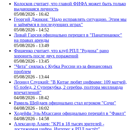
Колосков считает, что главой ФИФА может быть только
выдающаяся личность
05/08/2026 - 16:42
Георгий Джикия: "Надо исправлять ситуацию. Этим мы
и займёмся в последующих играх"
05/08/2026 - 14:52
Ливай Гарсия официально перешел в "Панатинаикос"
на правах аренды
05/08/2026 - 13:49
Фищенко считает, что клуб РПЛ "Родина" рано
хоронить после двух поражений
05/08/2026 - 13:45
"Чита" снялась с Кубка России из-за финансовых
проблем
05/08/2026 - 13:44
Леонид Слуцкий: "В Китае любят цифрами: 109 матчей,
65 побед, 2 Суперкубка, 2 серебра, полтора миллиарда
впечатлений"
04/08/2026 - 18:42
Рамиль Шейдаев официально стал игроком "Сочи"
04/08/2026 - 16:02
Ходейфа Эль-Мхассани официально перешёл в "Факел"
04/08/2026 - 14:58
Александр Алаев: "KPI в 18 тысяч зрителей -
достижимая цифра. Интерес к РПЛ растёт"