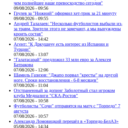
чем полнейшее наше превосходство сегодня"
09/08/2026 - 09:56
Грулев за "Нижний" оформил хет-трик за 21 минуту
09/08/2026 - 09:55
Андрей Талалаев: "Несколько футболистов выбыли из-
за травм. Зрители этого не замечают, а мы вынуждены
кроить состав"
07/08/2026 - 14:42
Агент: "К Дркушичу есть интерес из Испании и
Турции"
07/08/2026 - 13:07
"Галатасарай" предложил 33 млн евро за Алексея
Батракова
07/08/2026 - 12:06
Шамиль Газизов: "Джапо порвал "кресты" на другой
ноге. Сроки восстановления - 6-8 месяцев"
07/08/2026 - 11:04
Отстраненный за допинг Заболотный стал игроком
клуба Медиалиги "СКА-Ростов"
07/08/2026 - 10:58
Футболисты "Сочи" отправятся на матч с "Торпедо" 7
августа
07/08/2026 - 10:57
Александр Ломовицкий перешёл в «Торпедо-БелАЗ»
05/08/2026 - 14:34