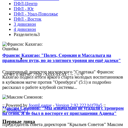
ПФЛ-Центр
ПФЛ - Юг
ПФЛ - Урал-Поволжье
ПФЛ - Восток
3 дивизион
4 дивизион
Разделитель3
Ошибка
Франсис Кахигао: "Полех, Сорокин и Массалыга на
правильном пути, но до элитного уровня им ещё далеко"
Спортивный директор московского "Спартака" Франсис
отчет о матче: . тур - xxxx-xx-xx - -- : -- ч
Кахигао подвел итоги яркого старта молодых воспитанников
в кубковом матче против "Оренбурга" (5:1) и подробно
рассказал о работе клубной системы...
-
:: Powered by
JoomLeague
-
Version 2.92.222.b1f70a5
::
Максим Симонов: "Мы изначально не угадали с тренером
на сезон. Я не был в восторге от приглашения Адиева"
Первые лица
Председатель совета директоров "Крыльев Советов" Максим