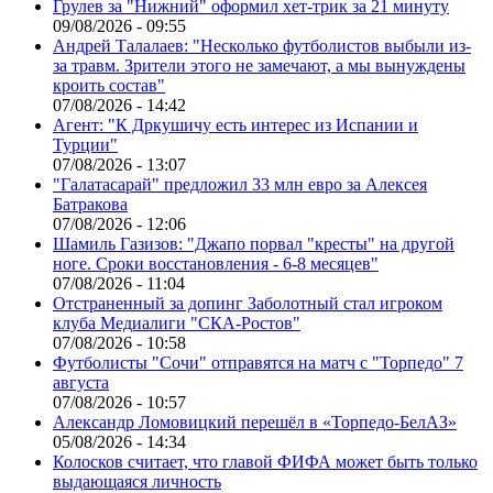
Грулев за "Нижний" оформил хет-трик за 21 минуту
09/08/2026 - 09:55
Андрей Талалаев: "Несколько футболистов выбыли из-
за травм. Зрители этого не замечают, а мы вынуждены
кроить состав"
07/08/2026 - 14:42
Агент: "К Дркушичу есть интерес из Испании и
Турции"
07/08/2026 - 13:07
"Галатасарай" предложил 33 млн евро за Алексея
Батракова
07/08/2026 - 12:06
Шамиль Газизов: "Джапо порвал "кресты" на другой
ноге. Сроки восстановления - 6-8 месяцев"
07/08/2026 - 11:04
Отстраненный за допинг Заболотный стал игроком
клуба Медиалиги "СКА-Ростов"
07/08/2026 - 10:58
Футболисты "Сочи" отправятся на матч с "Торпедо" 7
августа
07/08/2026 - 10:57
Александр Ломовицкий перешёл в «Торпедо-БелАЗ»
05/08/2026 - 14:34
Колосков считает, что главой ФИФА может быть только
выдающаяся личность