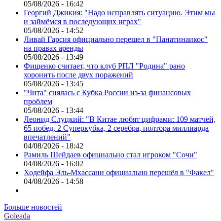
05/08/2026 - 16:42
Георгий Джикия: "Надо исправлять ситуацию. Этим мы
и займёмся в последующих играх"
05/08/2026 - 14:52
Ливай Гарсия официально перешел в "Панатинаикос"
на правах аренды
05/08/2026 - 13:49
Фищенко считает, что клуб РПЛ "Родина" рано
хоронить после двух поражений
05/08/2026 - 13:45
"Чита" снялась с Кубка России из-за финансовых
проблем
05/08/2026 - 13:44
Леонид Слуцкий: "В Китае любят цифрами: 109 матчей,
65 побед, 2 Суперкубка, 2 серебра, полтора миллиарда
впечатлений"
04/08/2026 - 18:42
Рамиль Шейдаев официально стал игроком "Сочи"
04/08/2026 - 16:02
Ходейфа Эль-Мхассани официально перешёл в "Факел"
04/08/2026 - 14:58
Больше новостей
Goleada