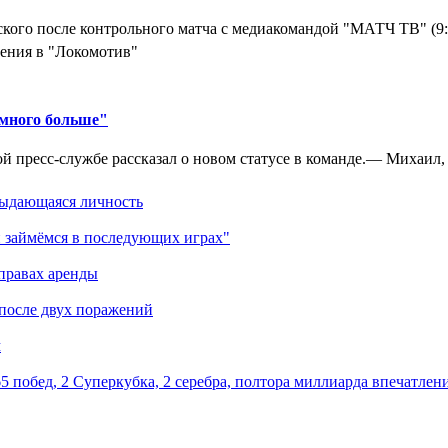
кого после контрольного матча с медиакомандой "МАТЧ ТВ" (9
ения в "Локомотив"
амного больше"
 пресс-службе рассказал о новом статусе в команде.— Михаил, к
выдающаяся личность
 займёмся в последующих играх"
правах аренды
 после двух поражений
м
5 побед, 2 Суперкубка, 2 серебра, полтора миллиарда впечатлен