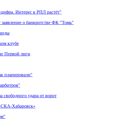
 цифра. Интерес к РПЛ растёт"
 заявление о банкротстве ФК "Томь"
манды
ком клубе
оне Первой лиги
как планировали"
 арбитров"
а свободного удара от ворот
 «СКА-Хабаровск»
ом"