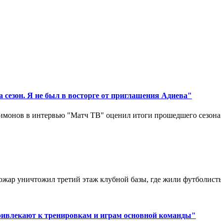
 сезон. Я не был в восторге от приглашения Адиева"
монов в интервью "Матч ТВ" оценил итоги прошедшего сезона д
ар уничтожил третий этаж клубной базы, где жили футболисты. 
ривлекают к тренировкам и играм основной команды"