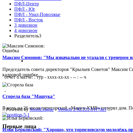
ПФЛ-Центр
ПФЛ - Юг
ПФЛ - Урал-Поволжье
ПФЛ - Восток
3 дивизион
4 дивизион
Разделитель3
Ошибка
Максим Симонов: "Мы изначально не угадали с тренером на
Председатель совета директоров "Крыльев Советов" Максим Си
кадровой ошибке...
отчет о матче: . тур - xxxx-xx-xx - -- : -- ч
-
Сгорела база "Машука"
В ночь на 26 июля пятигорский «Машук-КМВ» потерял дом. Пож
:: Powered by
JoomLeague
-
Version 2.92.222.b1f70a5
::
Первые лица
Илья Берковский: "Хорошо, что торпедовскую молодёжь п