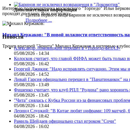
Интервью полузащитника московского "Торпедо" Ильи Берковс
Дополнительная информация
проходят по плану. Всю нагрузку,...
Цитата первого лица
Баринов не исключил возвращ
Подробнее ...
Михаил Кержаков: "В новой должности ответственность н
Новости
Тренер вратарей "Зенита" Михаил Кержаков в интервью клубной
Александр Ломовицкий перешёл в «Торпедо-БелАЗ»
05/08/2026 - 14:34
Колосков считает, что главой ФИФА может быть только 
05/08/2026 - 16:42
Георгий Джикия: "Надо исправлять ситуацию. Этим мы и
05/08/2026 - 14:52
Ливай Гарсия официально перешел в "Панатинаикос" на 
05/08/2026 - 13:49
Фищенко считает, что клуб РПЛ "Родина" рано хоронить
05/08/2026 - 13:45
"Чита" снялась с Кубка России из-за финансовых пробле
05/08/2026 - 13:44
Леонид Слуцкий: "В Китае любят цифрами: 109 матчей, 6
04/08/2026 - 18:42
Рамиль Шейдаев официально стал игроком "Сочи"
04/08/2026 - 16:02