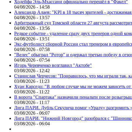
Ходейфа Эль-Мхассани официально перешёл в "Факел"
04/08/2026 - 14:58
Александр Алаев: "KPI в 18 тысяч зрителей - достижимая
04/08/2026 - 13:57
Арбитражный суд Томской области 27 августа рассмотрит
04/08/2026 - 13:56
Редкое событие - удаление сразу двух тренеров одной ко
04/08/2026 - 13:51
Экс-футболист сборной России стал тренером в европейс
04/08/2026 - 07:58
"Велес" обыграл "Ротор" и одержал третью победу в сез
04/08/2026 - 07:54
Игорь Черевченко возглавил "Актобе"
03/08/2026 - 12:42
Станислав Черчесов: "Понравилось, что мы играли так, 
03/08/2026 - 11:23
Хуан Карседо: "В любом случае мы не можем зависеть от
03/08/2026 - 11:22
В ворота "Спартака" назначили пенальти после розыгрыш
03/08/2026 - 11:17
Лига ПАРИ. Дубль Секулича помог «Уралу» разгромить
03/08/2026 - 06:07
Лига ПАРИ. "Нижний Новгород" разобрался с "Шинник
03/08/2026 - 06:04