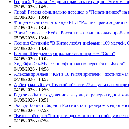
Георгий Джикия: "Надо исправлять ситуацию. Этим мы и
05/08/2026 - 14:52
Ливай Гарсия официально перешел в "Панатинаикос" на 
05/08/2026 - 13:49
Фищенко считает, что клуб РПЛ "Родина" рано хоронить
05/08/2026 - 13:45
"Чита" снялась с Кубка России из-за финансовых пробле
05/08/2026 - 13:44
Леонид Слуцкий: "В Китае любят цифрами: 109 матчей, 6
04/08/2026 - 18:42
Рамиль Шейдаев официально стал игроком "Сочи"
04/08/2026 - 16:02
Ходейфа Эль-Мхассани официально перешёл в "Факел"
04/08/2026 - 14:58
Александр Алаев: "KPI в 18 тысяч зрителей - достижимая
04/08/2026 - 13:57
Арбитражный суд Томской области 27 августа рассмотрит
04/08/2026 - 13:56
Редкое событие - удаление сразу двух тренеров одной ко
04/08/2026 - 13:51
Экс-футболист сборной России стал тренером в европейс
04/08/2026 - 07:58
"Велес" обыграл "Ротор" и одержал третью победу в сез
04/08/2026 - 07:54