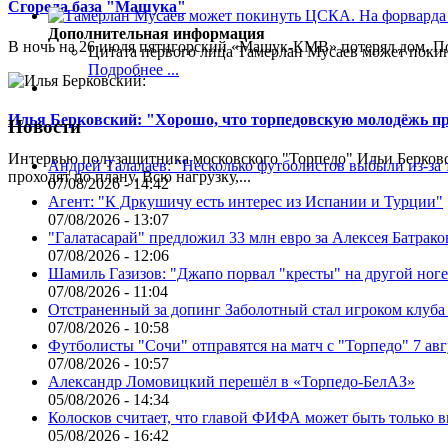
Сгорела база "Машука"
Дополнительная информация
В ночь на 26 июля пятигорский «Машук-КМВ» потерял дом. Пож
Цитата первого лица
Тамерлан Мусаев может поки
Подробнее ...
Илья Берковский: "Хорошо, что торпедовскую молодёжь п
Новости
Интервью полузащитника московского "Торпедо" Ильи Берковс
Андрей Талалаев: "Несколько футболистов выбыли из-за 
проходят по плану. Всю нагрузку,...
07/08/2026 - 14:42
Агент: "К Дркушичу есть интерес из Испании и Турции"
07/08/2026 - 13:07
"Галатасарай" предложил 33 млн евро за Алексея Батрако
07/08/2026 - 12:06
Шамиль Газизов: "Джапо порвал "кресты" на другой ноге.
07/08/2026 - 11:04
Отстраненный за допинг Заболотный стал игроком клуб
07/08/2026 - 10:58
Футболисты "Сочи" отправятся на матч с "Торпедо" 7 авг
07/08/2026 - 10:57
Александр Ломовицкий перешёл в «Торпедо-БелАЗ»
05/08/2026 - 14:34
Колосков считает, что главой ФИФА может быть только 
05/08/2026 - 16:42