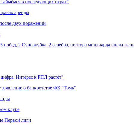
 займёмся в последующих играх"
правах аренды
 после двух поражений
м
5 побед, 2 Суперкубка, 2 серебра, полтора миллиарда впечатлен
 цифра. Интерес к РПЛ растёт"
 заявление о банкротстве ФК "Томь"
манды
ком клубе
оне Первой лиги