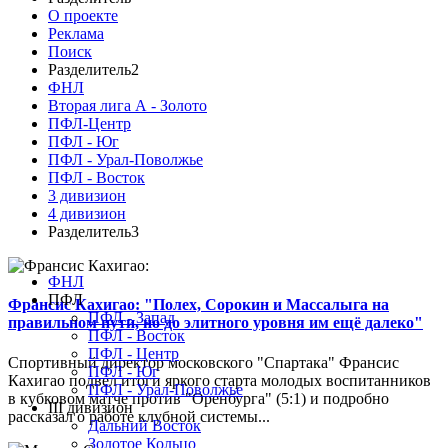
О проекте
Реклама
Поиск
Разделитель2
ФНЛ
Вторая лига А - Золото
ПФЛ-Центр
ПФЛ - Юг
ПФЛ - Урал-Поволжье
ПФЛ - Восток
3 дивизион
4 дивизион
Разделитель3
ФНЛ
ПФЛ
Франсис Кахигао: "Полех, Сорокин и Массалыга на
ПФЛ - Запад
правильном пути, но до элитного уровня им ещё далеко"
ПФЛ - Восток
ПФЛ - Центр
Спортивный директор московского "Спартака" Франсис
ПФЛ - Юг
Кахигао подвел итоги яркого старта молодых воспитанников
ПФЛ - Урал-Поволжье
в кубковом матче против "Оренбурга" (5:1) и подробно
III дивизион
рассказал о работе клубной системы...
Дальний Восток
Золотое Кольцо