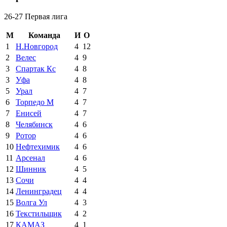
26-27 Первая лига
М
Команда
И
О
1
Н.Новгород
4
12
2
Велес
4
9
3
Спартак Кс
4
8
3
Уфа
4
8
5
Урал
4
7
6
Торпедо М
4
7
7
Енисей
4
7
8
Челябинск
4
6
9
Ротор
4
6
10
Нефтехимик
4
6
11
Арсенал
4
6
12
Шинник
4
5
13
Сочи
4
4
14
Ленинградец
4
4
15
Волга Ул
4
3
16
Текстильщик
4
2
17
КАМАЗ
4
1