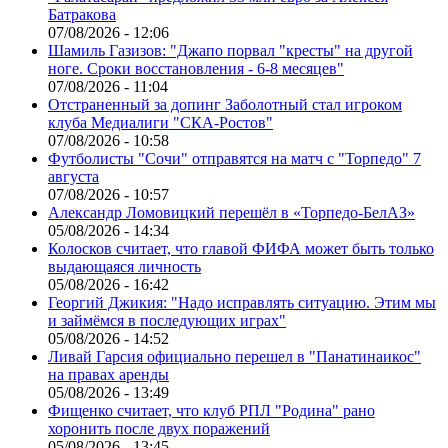
Батракова
07/08/2026 - 12:06
Шамиль Газизов: "Джапо порвал "кресты" на другой
ноге. Сроки восстановления - 6-8 месяцев"
07/08/2026 - 11:04
Отстраненный за допинг Заболотный стал игроком
клуба Медиалиги "СКА-Ростов"
07/08/2026 - 10:58
Футболисты "Сочи" отправятся на матч с "Торпедо" 7
августа
07/08/2026 - 10:57
Александр Ломовицкий перешёл в «Торпедо-БелАЗ»
05/08/2026 - 14:34
Колосков считает, что главой ФИФА может быть только
выдающаяся личность
05/08/2026 - 16:42
Георгий Джикия: "Надо исправлять ситуацию. Этим мы
и займёмся в последующих играх"
05/08/2026 - 14:52
Ливай Гарсия официально перешел в "Панатинаикос"
на правах аренды
05/08/2026 - 13:49
Фищенко считает, что клуб РПЛ "Родина" рано
хоронить после двух поражений
05/08/2026 - 13:45