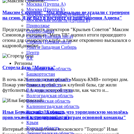
Москва (Группа А)
Москва (Группа Б)
Максим Симонов: "Мы изначально не угадали с тренером
Московская область (Группа А)
на сезон. Я не был в восторге от приглашения Адиева"
Московская область (Группа Б)
Приволжье
Председатель совета директоров "Крыльев Советов" Максим
Северо-Запад
Симонов в интервью "Матч ТВ" оценил итоги прошедшего
Сибирь (Высшая лига)
сезона для самарского клуба, а также откровенно высказался о
Сибирь (Первая лига)
кадровой ошибке...
Урал и Западная Сибирь
Центр
Юг
Регионы
Сгорела база "Машука"
Астраханская область
Башкортостан
В ночь на 26 июля пятигорский «Машук-КМВ» потерял дом.
Белгородская область
Пожар уничтожил третий этаж клубной базы, где жили
Брянская область
футболисты. А вода, которой тушили, как часто и...
Владимирская область
Волгоградская область
Воронежская область
Калининградская область
Калужская область
Илья Берковский: "Хорошо, что торпедовскую молодёжь
Краснодарский край
привлекают к тренировкам и играм основной команды"
Крым
Курская область
Интервью полузащитника московского "Торпедо" Ильи
Ленинградская область