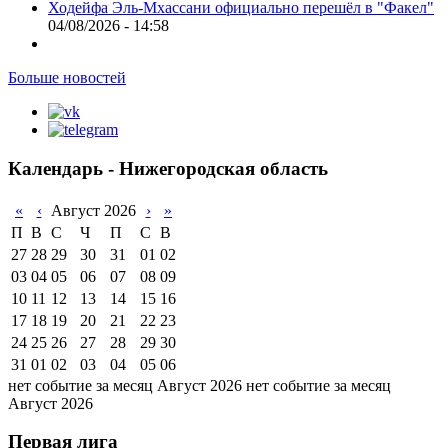
Ходейфа Эль-Мхассани официально перешёл в "Факел"
04/08/2026 - 14:58
Больше новостей
Календарь - Нижегородская область
«
‹
Август 2026
›
»
П
В
С
Ч
П
С
В
27
28
29
30
31
01
02
03
04
05
06
07
08
09
10
11
12
13
14
15
16
17
18
19
20
21
22
23
24
25
26
27
28
29
30
31
01
02
03
04
05
06
нет событие за месяц Август 2026
нет событие за месяц
Август 2026
Первая лига