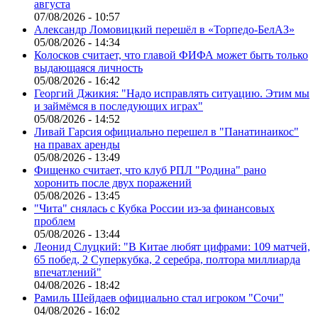
августа
07/08/2026 - 10:57
Александр Ломовицкий перешёл в «Торпедо-БелАЗ»
05/08/2026 - 14:34
Колосков считает, что главой ФИФА может быть только
выдающаяся личность
05/08/2026 - 16:42
Георгий Джикия: "Надо исправлять ситуацию. Этим мы
и займёмся в последующих играх"
05/08/2026 - 14:52
Ливай Гарсия официально перешел в "Панатинаикос"
на правах аренды
05/08/2026 - 13:49
Фищенко считает, что клуб РПЛ "Родина" рано
хоронить после двух поражений
05/08/2026 - 13:45
"Чита" снялась с Кубка России из-за финансовых
проблем
05/08/2026 - 13:44
Леонид Слуцкий: "В Китае любят цифрами: 109 матчей,
65 побед, 2 Суперкубка, 2 серебра, полтора миллиарда
впечатлений"
04/08/2026 - 18:42
Рамиль Шейдаев официально стал игроком "Сочи"
04/08/2026 - 16:02