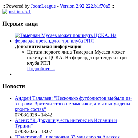
:: Powered by
JoomLeague
-
Version 2.92.222.b1f70a5
::
Первые лица
Дополнительная информация
Цитата первого лица
Тамерлан Мусаев может
покинуть ЦСКА. На форварда претендуют три
клуба РПЛ
Подробнее ...
Новости
Андрей Талалаев: "Несколько футболистов выбыли из-
за травм. Зрители этого не замечают, а мы вынуждены
кроить состав"
07/08/2026 - 14:42
Агент: "К Дркушичу есть интерес из Испании и
Турции"
07/08/2026 - 13:07
"Галатасарай" предложил 33 млн евро за Алексея