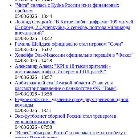
"Чита" снялась с Кубка России из-за финансовых
проблем
05/08/2026 - 13:44
Леонид Слуцкий: "В Китае любят цифрами: 109 матчей,
65 побед, 2 Суперкубка, 2 серебра, полтора миллиарда
впечатлений"
04/08/2026 - 18:42
Рамиль Шейдаев официально стал игроком "Сочи"
04/08/2026 - 16:02
Ходейфа Эль-Мхассани официально перешёл в "Факел"
04/08/2026 - 14:58
Александр Алаев: "KPI в 18 тысяч зрителей -
достижимая цифра. Интерес к РПЛ растёт"
04/08/2026 - 13:57
Арбитражный суд Томской области 27 августа
рассмотрит заявление о банкротстве ФК "Томь"
04/08/2026 - 13:56
Редкое событие - удаление сразу двух тренеров одной
команды
04/08/2026 - 13:51
Экс-футболист сборной России стал тренером в
европейском клубе
04/08/2026 - 07:58
"Велес" обыграл "Ротор" и одержал третью победу в