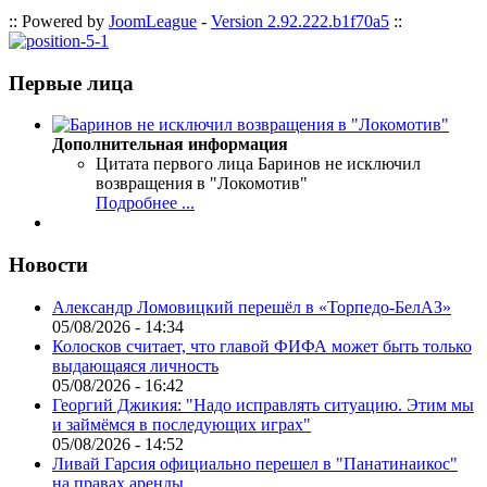
:: Powered by
JoomLeague
-
Version 2.92.222.b1f70a5
::
Первые лица
Дополнительная информация
Цитата первого лица
Баринов не исключил
возвращения в "Локомотив"
Подробнее ...
Новости
Александр Ломовицкий перешёл в «Торпедо-БелАЗ»
05/08/2026 - 14:34
Колосков считает, что главой ФИФА может быть только
выдающаяся личность
05/08/2026 - 16:42
Георгий Джикия: "Надо исправлять ситуацию. Этим мы
и займёмся в последующих играх"
05/08/2026 - 14:52
Ливай Гарсия официально перешел в "Панатинаикос"
на правах аренды