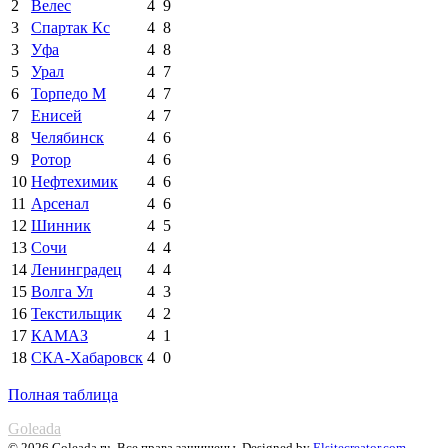
2
Велес
4
9
3
Спартак Кс
4
8
3
Уфа
4
8
5
Урал
4
7
6
Торпедо М
4
7
7
Енисей
4
7
8
Челябинск
4
6
9
Ротор
4
6
10
Нефтехимик
4
6
11
Арсенал
4
6
12
Шинник
4
5
13
Сочи
4
4
14
Ленинградец
4
4
15
Волга Ул
4
3
16
Текстильщик
4
2
17
КАМАЗ
4
1
18
СКА-Хабаровск
4
0
Полная таблица
Goleada
© 2026 Goleada.ru. Все права защищены. Designed by
Elsitecreator.com
.