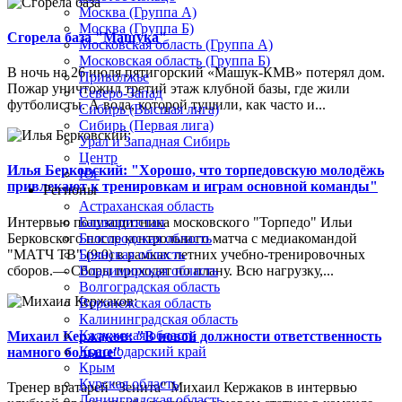
Москва (Группа А)
Москва (Группа Б)
Сгорела база "Машука"
Московская область (Группа А)
Московская область (Группа Б)
В ночь на 26 июля пятигорский «Машук-КМВ» потерял дом.
Приволжье
Пожар уничтожил третий этаж клубной базы, где жили
Северо-Запад
футболисты. А вода, которой тушили, как часто и...
Сибирь (Высшая лига)
Сибирь (Первая лига)
Урал и Западная Сибирь
Центр
Илья Берковский: "Хорошо, что торпедовскую молодёжь
Юг
привлекают к тренировкам и играм основной команды"
Регионы
Астраханская область
Интервью полузащитника московского "Торпедо" Ильи
Башкортостан
Берковского после контрольного матча с медиакомандой
Белгородская область
"МАТЧ ТВ" (9:0) в рамках летних учебно-тренировочных
Брянская область
сборов.— Сборы проходят по плану. Всю нагрузку,...
Владимирская область
Волгоградская область
Воронежская область
Калининградская область
Калужская область
Михаил Кержаков: "В новой должности ответственность
Краснодарский край
намного больше"
Крым
Курская область
Тренер вратарей "Зенита" Михаил Кержаков в интервью
Ленинградская область