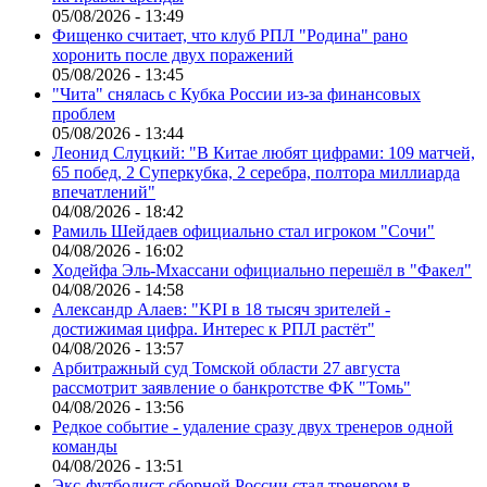
05/08/2026 - 13:49
Фищенко считает, что клуб РПЛ "Родина" рано
хоронить после двух поражений
05/08/2026 - 13:45
"Чита" снялась с Кубка России из-за финансовых
проблем
05/08/2026 - 13:44
Леонид Слуцкий: "В Китае любят цифрами: 109 матчей,
65 побед, 2 Суперкубка, 2 серебра, полтора миллиарда
впечатлений"
04/08/2026 - 18:42
Рамиль Шейдаев официально стал игроком "Сочи"
04/08/2026 - 16:02
Ходейфа Эль-Мхассани официально перешёл в "Факел"
04/08/2026 - 14:58
Александр Алаев: "KPI в 18 тысяч зрителей -
достижимая цифра. Интерес к РПЛ растёт"
04/08/2026 - 13:57
Арбитражный суд Томской области 27 августа
рассмотрит заявление о банкротстве ФК "Томь"
04/08/2026 - 13:56
Редкое событие - удаление сразу двух тренеров одной
команды
04/08/2026 - 13:51
Экс-футболист сборной России стал тренером в