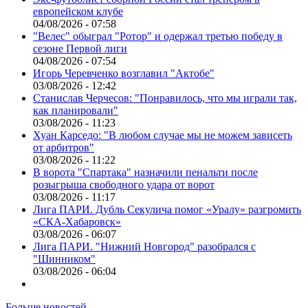
европейском клубе
04/08/2026 - 07:58
"Велес" обыграл "Ротор" и одержал третью победу в
сезоне Первой лиги
04/08/2026 - 07:54
Игорь Черевченко возглавил "Актобе"
03/08/2026 - 12:42
Станислав Черчесов: "Понравилось, что мы играли так,
как планировали"
03/08/2026 - 11:23
Хуан Карседо: "В любом случае мы не можем зависеть
от арбитров"
03/08/2026 - 11:22
В ворота "Спартака" назначили пенальти после
розыгрыша свободного удара от ворот
03/08/2026 - 11:17
Лига ПАРИ. Дубль Секулича помог «Уралу» разгромить
«СКА-Хабаровск»
03/08/2026 - 06:07
Лига ПАРИ. "Нижний Новгород" разобрался с
"Шинником"
03/08/2026 - 06:04
Больше новостей