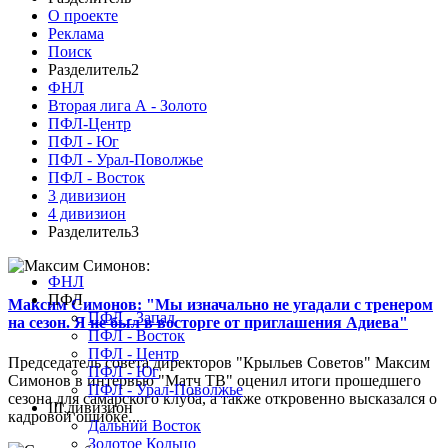
О проекте
Реклама
Поиск
Разделитель2
ФНЛ
Вторая лига А - Золото
ПФЛ-Центр
ПФЛ - Юг
ПФЛ - Урал-Поволжье
ПФЛ - Восток
3 дивизион
4 дивизион
Разделитель3
ФНЛ
ПФЛ
Максим Симонов: "Мы изначально не угадали с тренером
ПФЛ - Запад
на сезон. Я не был в восторге от приглашения Адиева"
ПФЛ - Восток
ПФЛ - Центр
Председатель совета директоров "Крыльев Советов" Максим
ПФЛ - Юг
Симонов в интервью "Матч ТВ" оценил итоги прошедшего
ПФЛ - Урал-Поволжье
сезона для самарского клуба, а также откровенно высказался о
III дивизион
кадровой ошибке...
Дальний Восток
Золотое Кольцо