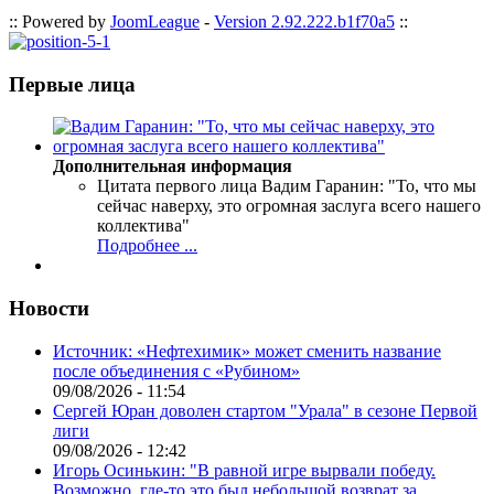
:: Powered by
JoomLeague
-
Version 2.92.222.b1f70a5
::
Первые лица
Дополнительная информация
Цитата первого лица
Вадим Гаранин: "То, что мы
сейчас наверху, это огромная заслуга всего нашего
коллектива"
Подробнее ...
Новости
Источник: «Нефтехимик» может сменить название
после объединения с «Рубином»
09/08/2026 - 11:54
Сергей Юран доволен стартом "Урала" в сезоне Первой
лиги
09/08/2026 - 12:42
Игорь Осинькин: "В равной игре вырвали победу.
Возможно, где-то это был небольшой возврат за