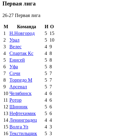
Первая лига
26-27 Первая лига
М
Команда
И
О
1
Н.Новгород
5
15
2
Урал
5
10
3
Велес
4
9
4
Спартак Кс
4
8
5
Енисей
5
8
6
Уфа
5
8
7
Сочи
5
7
8
Торпедо М
5
7
9
Арсенал
5
7
10
Челябинск
4
6
11
Ротор
4
6
12
Шинник
5
6
13
Нефтехимик
5
6
14
Ленинградец
4
4
15
Волга Ул
4
3
16
Текстильщик
5
3