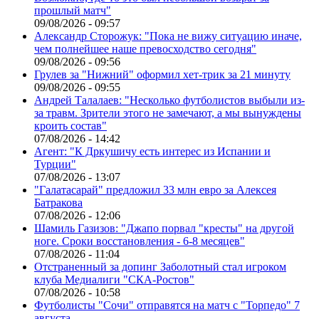
прошлый матч"
09/08/2026 - 09:57
Александр Сторожук: "Пока не вижу ситуацию иначе,
чем полнейшее наше превосходство сегодня"
09/08/2026 - 09:56
Грулев за "Нижний" оформил хет-трик за 21 минуту
09/08/2026 - 09:55
Андрей Талалаев: "Несколько футболистов выбыли из-
за травм. Зрители этого не замечают, а мы вынуждены
кроить состав"
07/08/2026 - 14:42
Агент: "К Дркушичу есть интерес из Испании и
Турции"
07/08/2026 - 13:07
"Галатасарай" предложил 33 млн евро за Алексея
Батракова
07/08/2026 - 12:06
Шамиль Газизов: "Джапо порвал "кресты" на другой
ноге. Сроки восстановления - 6-8 месяцев"
07/08/2026 - 11:04
Отстраненный за допинг Заболотный стал игроком
клуба Медиалиги "СКА-Ростов"
07/08/2026 - 10:58
Футболисты "Сочи" отправятся на матч с "Торпедо" 7
августа