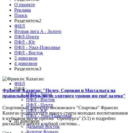
О проекте
Реклама
Поиск
Разделитель2
ФНЛ
Вторая лига А - Золото
ПФЛ-Центр
ПФЛ - Юг
ПФЛ - Урал-Поволжье
ПФЛ - Восток
3 дивизион
4 дивизион
Разделитель3
ФНЛ
ПФЛ
Франсис Кахигао: "Полех, Сорокин и Массалыга на
ПФЛ - Запад
правильном пути, но до элитного уровня им ещё далеко"
ПФЛ - Восток
ПФЛ - Центр
Спортивный директор московского "Спартака" Франсис
ПФЛ - Юг
Кахигао подвел итоги яркого старта молодых воспитанников
ПФЛ - Урал-Поволжье
в кубковом матче против "Оренбурга" (5:1) и подробно
III дивизион
рассказал о работе клубной системы...
Дальний Восток
Золотое Кольцо