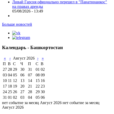
Ливай Гарсия официально перешел в "Панатинаикос"
на правах аренды
05/08/2026 - 13:49
Больше новостей
Календарь - Башкортостан
«
‹
Август 2026
›
»
П
В
С
Ч
П
С
В
27
28
29
30
31
01
02
03
04
05
06
07
08
09
10
11
12
13
14
15
16
17
18
19
20
21
22
23
24
25
26
27
28
29
30
31
01
02
03
04
05
06
нет событие за месяц Август 2026
нет событие за месяц
Август 2026