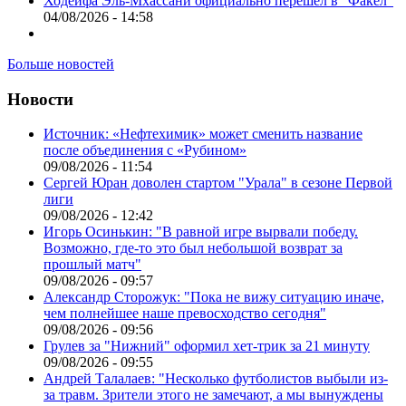
Ходейфа Эль-Мхассани официально перешёл в "Факел"
04/08/2026 - 14:58
Больше новостей
Новости
Источник: «Нефтехимик» может сменить название
после объединения с «Рубином»
09/08/2026 - 11:54
Сергей Юран доволен стартом "Урала" в сезоне Первой
лиги
09/08/2026 - 12:42
Игорь Осинькин: "В равной игре вырвали победу.
Возможно, где-то это был небольшой возврат за
прошлый матч"
09/08/2026 - 09:57
Александр Сторожук: "Пока не вижу ситуацию иначе,
чем полнейшее наше превосходство сегодня"
09/08/2026 - 09:56
Грулев за "Нижний" оформил хет-трик за 21 минуту
09/08/2026 - 09:55
Андрей Талалаев: "Несколько футболистов выбыли из-
за травм. Зрители этого не замечают, а мы вынуждены