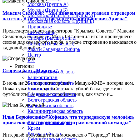
Москва (Группа А)
Москва (Группа Б)
Максим Симонов: "Мы изначально не угадали с тренером
Московская область (Группа А)
на сезон. Я не был в восторге от приглашения Адиева"
Московская область (Группа Б)
Приволжье
Председатель совета директоров "Крыльев Советов" Максим
Северо-Запад
Симонов в интервью "Матч ТВ" оценил итоги прошедшего
Сибирь (Высшая лига)
сезона для самарского клуба, а также откровенно высказался о
Сибирь (Первая лига)
кадровой ошибке...
Урал и Западная Сибирь
Центр
Юг
Регионы
Сгорела база "Машука"
Астраханская область
Башкортостан
В ночь на 26 июля пятигорский «Машук-КМВ» потерял дом.
Белгородская область
Пожар уничтожил третий этаж клубной базы, где жили
Брянская область
футболисты. А вода, которой тушили, как часто и...
Владимирская область
Волгоградская область
Воронежская область
Калининградская область
Калужская область
Илья Берковский: "Хорошо, что торпедовскую молодёжь
Краснодарский край
привлекают к тренировкам и играм основной команды"
Крым
Курская область
Интервью полузащитника московского "Торпедо" Ильи
Ленинградская область