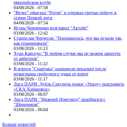
европейском клубе
04/08/2026 - 07:58
"Велес" обыграл "Ротор" и одержал третью победу в
сезоне Первой лиги
04/08/2026 - 07:54
Игорь Черевченко возглавил "Актобе"
03/08/2026 - 12:42
Станислав Черчесов: "Понравилось, что мы играли так,
как планировали"
03/08/2026 - 11:23
Хуан Карседо: "В любом случае мы не можем зависеть
от арбитров"
03/08/2026 - 11:22
В ворота "Спартака" назначили пенальти после
розыгрыша свободного удара от ворот
03/08/2026 - 11:17
Лига ПАРИ. Дубль Секулича помог «Уралу» разгромить
«СКА-Хабаровск»
03/08/2026 - 06:07
Лига ПАРИ. "Нижний Новгород" разобрался с
"Шинником"
03/08/2026 - 06:04
Больше новостей