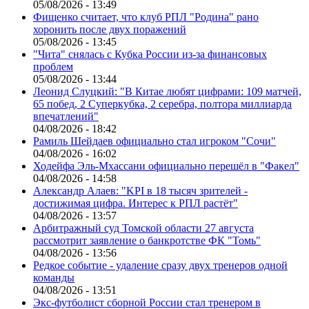
05/08/2026 - 13:49
Фищенко считает, что клуб РПЛ "Родина" рано
хоронить после двух поражений
05/08/2026 - 13:45
"Чита" снялась с Кубка России из-за финансовых
проблем
05/08/2026 - 13:44
Леонид Слуцкий: "В Китае любят цифрами: 109 матчей,
65 побед, 2 Суперкубка, 2 серебра, полтора миллиарда
впечатлений"
04/08/2026 - 18:42
Рамиль Шейдаев официально стал игроком "Сочи"
04/08/2026 - 16:02
Ходейфа Эль-Мхассани официально перешёл в "Факел"
04/08/2026 - 14:58
Александр Алаев: "KPI в 18 тысяч зрителей -
достижимая цифра. Интерес к РПЛ растёт"
04/08/2026 - 13:57
Арбитражный суд Томской области 27 августа
рассмотрит заявление о банкротстве ФК "Томь"
04/08/2026 - 13:56
Редкое событие - удаление сразу двух тренеров одной
команды
04/08/2026 - 13:51
Экс-футболист сборной России стал тренером в