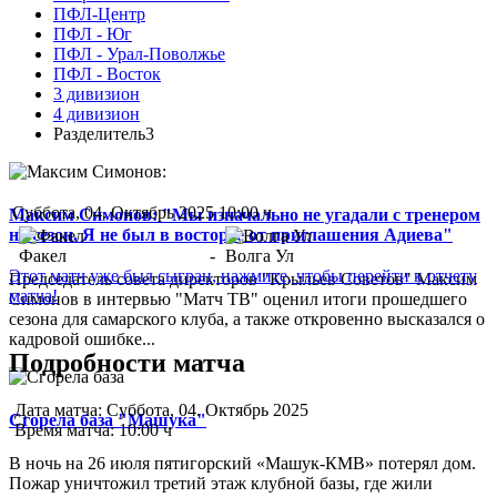
ПФЛ-Центр
ПФЛ - Юг
ПФЛ - Урал-Поволжье
ПФЛ - Восток
3 дивизион
4 дивизион
Разделитель3
Суббота, 04. Октябрь 2025 10:00 ч
Максим Симонов: "Мы изначально не угадали с тренером
на сезон. Я не был в восторге от приглашения Адиева"
Факел
-
Волга Ул
Этот матч уже был сыгран, нажмите, чтобы перейти к отчету
Председатель совета директоров "Крыльев Советов" Максим
матча!
Симонов в интервью "Матч ТВ" оценил итоги прошедшего
сезона для самарского клуба, а также откровенно высказался о
кадровой ошибке...
Подробности матча
Дата матча:
Суббота, 04. Октябрь 2025
Сгорела база "Машука"
Время матча:
10:00 ч
В ночь на 26 июля пятигорский «Машук-КМВ» потерял дом.
Пожар уничтожил третий этаж клубной базы, где жили