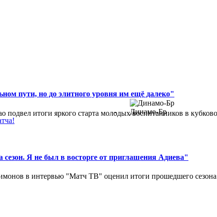
ном пути, но до элитного уровня им ещё далеко"
-
Динамо-Бр
 подвел итоги яркого старта молодых воспитанников в кубковом
атча!
 сезон. Я не был в восторге от приглашения Адиева"
монов в интервью "Матч ТВ" оценил итоги прошедшего сезона д