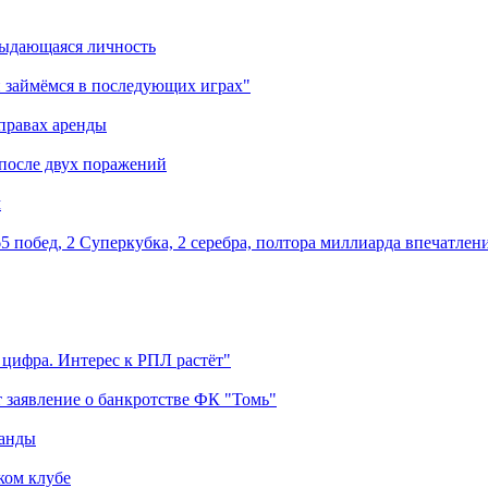
выдающаяся личность
 займёмся в последующих играх"
правах аренды
 после двух поражений
м
5 побед, 2 Суперкубка, 2 серебра, полтора миллиарда впечатлен
 цифра. Интерес к РПЛ растёт"
 заявление о банкротстве ФК "Томь"
манды
ком клубе