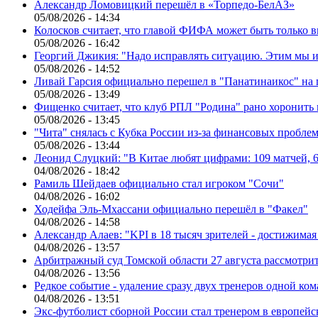
Александр Ломовицкий перешёл в «Торпедо-БелАЗ»
05/08/2026 - 14:34
Колосков считает, что главой ФИФА может быть только 
05/08/2026 - 16:42
Георгий Джикия: "Надо исправлять ситуацию. Этим мы и
05/08/2026 - 14:52
Ливай Гарсия официально перешел в "Панатинаикос" на 
05/08/2026 - 13:49
Фищенко считает, что клуб РПЛ "Родина" рано хоронить
05/08/2026 - 13:45
"Чита" снялась с Кубка России из-за финансовых пробле
05/08/2026 - 13:44
Леонид Слуцкий: "В Китае любят цифрами: 109 матчей, 6
04/08/2026 - 18:42
Рамиль Шейдаев официально стал игроком "Сочи"
04/08/2026 - 16:02
Ходейфа Эль-Мхассани официально перешёл в "Факел"
04/08/2026 - 14:58
Александр Алаев: "KPI в 18 тысяч зрителей - достижимая
04/08/2026 - 13:57
Арбитражный суд Томской области 27 августа рассмотрит
04/08/2026 - 13:56
Редкое событие - удаление сразу двух тренеров одной ко
04/08/2026 - 13:51
Экс-футболист сборной России стал тренером в европейс