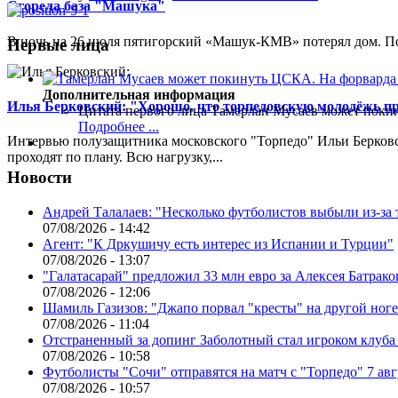
Сгорела база "Машука"
В ночь на 26 июля пятигорский «Машук-КМВ» потерял дом. Пож
Первые лица
Дополнительная информация
Илья Берковский: "Хорошо, что торпедовскую молодёжь п
Цитата первого лица
Тамерлан Мусаев может поки
Подробнее ...
Интервью полузащитника московского "Торпедо" Ильи Берковс
проходят по плану. Всю нагрузку,...
Новости
Андрей Талалаев: "Несколько футболистов выбыли из-за 
07/08/2026 - 14:42
Агент: "К Дркушичу есть интерес из Испании и Турции"
07/08/2026 - 13:07
"Галатасарай" предложил 33 млн евро за Алексея Батрако
07/08/2026 - 12:06
Шамиль Газизов: "Джапо порвал "кресты" на другой ноге.
07/08/2026 - 11:04
Отстраненный за допинг Заболотный стал игроком клуб
07/08/2026 - 10:58
Футболисты "Сочи" отправятся на матч с "Торпедо" 7 авг
07/08/2026 - 10:57