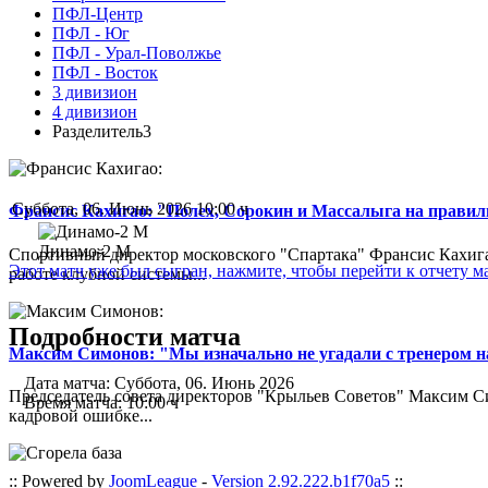
ПФЛ-Центр
ПФЛ - Юг
ПФЛ - Урал-Поволжье
ПФЛ - Восток
3 дивизион
4 дивизион
Разделитель3
Суббота, 06. Июнь 2026 10:00 ч
Франсис Кахигао: "Полех, Сорокин и Массалыга на правиль
Динамо-2 М
Спортивный директор московского "Спартака" Франсис Кахигао
Этот матч уже был сыгран, нажмите, чтобы перейти к отчету м
работе клубной системы...
Подробности матча
Максим Симонов: "Мы изначально не угадали с тренером на
Дата матча:
Суббота, 06. Июнь 2026
Председатель совета директоров "Крыльев Советов" Максим Си
Время матча:
10:00 ч
кадровой ошибке...
:: Powered by
JoomLeague
-
Version 2.92.222.b1f70a5
::