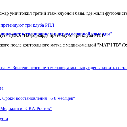
ар уничтожил третий этаж клубной базы, где жили футболисты. 
ривлекают к тренировкам и играм основной команды"
нуть ЦСКА. На форварда претендуют три клуба РПЛ
кого после контрольного матча с медиакомандой "МАТЧ ТВ" (9
травм. Зрители этого не замечают, а мы вынуждены кроить соста
ва
 Сроки восстановления - 6-8 месяцев"
а Медиалиги "СКА-Ростов"
уста