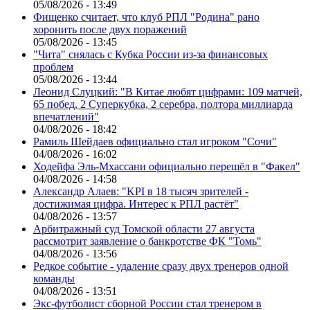
05/08/2026 - 13:49
Фищенко считает, что клуб РПЛ "Родина" рано
хоронить после двух поражений
05/08/2026 - 13:45
"Чита" снялась с Кубка России из-за финансовых
проблем
05/08/2026 - 13:44
Леонид Слуцкий: "В Китае любят цифрами: 109 матчей,
65 побед, 2 Суперкубка, 2 серебра, полтора миллиарда
впечатлений"
04/08/2026 - 18:42
Рамиль Шейдаев официально стал игроком "Сочи"
04/08/2026 - 16:02
Ходейфа Эль-Мхассани официально перешёл в "Факел"
04/08/2026 - 14:58
Александр Алаев: "KPI в 18 тысяч зрителей -
достижимая цифра. Интерес к РПЛ растёт"
04/08/2026 - 13:57
Арбитражный суд Томской области 27 августа
рассмотрит заявление о банкротстве ФК "Томь"
04/08/2026 - 13:56
Редкое событие - удаление сразу двух тренеров одной
команды
04/08/2026 - 13:51
Экс-футболист сборной России стал тренером в