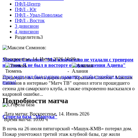
ПФЛ-Центр
ПФЛ - Юг
ПФЛ - Урал-Поволжье
ПФЛ - Восток
3 дивизион
4 дивизион
Разделитель3
Воскресенье, 14. Июнь 2026 10:00 ч
Максим Симонов: "Мы изначально не угадали с тренером
на сезон. Я не был в восторге от приглашения Адиева"
Тюмень
-
Алания
Этот матч уже был сыгран, нажмите, чтобы перейти к отчету
Председатель совета директоров "Крыльев Советов" Максим
матча!
Симонов в интервью "Матч ТВ" оценил итоги прошедшего
сезона для самарского клуба, а также откровенно высказался о
кадровой ошибке...
Подробности матча
Дата матча:
Воскресенье, 14. Июнь 2026
Сгорела база "Машука"
Время матча:
10:00 ч
В ночь на 26 июля пятигорский «Машук-КМВ» потерял дом.
Пожар уничтожил третий этаж клубной базы, где жили