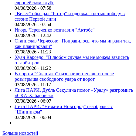
европейском клубе
04/08/2026 - 07:58
"Велес" обыграл "Ротор" и одержал третью победу в
сезоне Первой лиги
04/08/2026 - 07:54
Игорь Черевченко возглавил "Актобе"
03/08/2026 - 12:42
Станислав Черчесов: "Понравилось, что мы играли так,
как планировали"
03/08/2026 - 11:23
Хуан Карседо: "В любом случае мы не можем зависеть
от арбитров"
03/08/2026 - 11:22
В ворота "Спартака" назначили пенальти после
розыгрыша свободного удара от ворот
03/08/2026 - 11:17
Лига ПАРИ. Дубль Секулича помог «Уралу» разгромить
«СКА-Хабаровск»
03/08/2026 - 06:07
Лига ПАРИ. "Нижний Новгород" разобрался с
"Шинником"
03/08/2026 - 06:04
Больше новостей