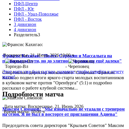
ПФЛ-Центр
ПФЛ - Юг
ПФЛ - Урал-Поволжье
ПФЛ - Восток
3 дивизион
4 дивизион
Разделитель3
Воскресенье, 21. Июнь 2026 10:00 ч
Франсис Кахигао: "Полех, Сорокин и Массалыга на
правильном пути, но до элитного уровня им ещё далеко"
Торпедо-Вл
-
Череповец
Этот матч уже был сыгран, нажмите, чтобы перейти к отчету
Спортивный директор московского "Спартака" Франсис
матча!
Кахигао подвел итоги яркого старта молодых воспитанников
в кубковом матче против "Оренбурга" (5:1) и подробно
рассказал о работе клубной системы...
Подробности матча
Дата матча:
Воскресенье, 21. Июнь 2026
Максим Симонов: "Мы изначально не угадали с тренером
Время матча:
10:00 ч
на сезон. Я не был в восторге от приглашения Адиева"
Председатель совета директоров "Крыльев Советов" Максим