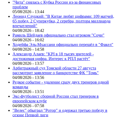
"Чита" снялась с Кубка России из-за финансовых
проблем
05/08/2026 - 13:44
Леонид Слуцкий: "В Китае любят цифрами: 109 матчей,
65 побед, 2 Суперкубка, 2 серебра, полтора миллиарда
впечатлений"
04/08/2026 - 18:42
Рамиль Шейдаев официально стал игроком "Сочи"
04/08/2026 - 16:02
Ходейфа Эль-Мхассани официально перешёл в "Факел"
04/08/2026 - 14:58
Александр Алаев: "KPI в 18 тысяч зрителей -
достижимая цифра. Интерес к РПЛ растёт"
04/08/2026 - 13:57
Арбитражный суд Томской области 27 августа
рассмотрит заявление о банкротстве ФК "Томь"
04/08/2026 - 13:56
Редкое событие - удаление сразу двух тренеров одной
команды
04/08/2026 - 13:51
Экс-футболист сборной России стал тренером в
европейском клубе
04/08/2026 - 07:58
"Велес" обыграл "Ротор" и одержал третью победу в
сезоне Первой лиги