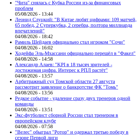
"Чита" снялась с Кубка России из-за финансовых
проблем
05/08/2026 - 13:44
Леонид Слуцкий: "В Китае любят цифрами: 109 матчей,
65 побед, 2 Суперкубка, 2 серебра, полтора миллиарда
впечатлений"
04/08/2026 - 18:42
Рамиль Шейдаев официально стал игроком "Сочи"
04/08/2026 - 16:02
Ходейфа Эль-Мхассани официально перешёл в "Факел"
04/08/2026 - 14:58
Александр Алаев: "KPI в 18 тысяч зрителей -
достижимая цифра. Интерес к РПЛ растёт"
04/08/2026 - 13:57
Арбитражный суд Томской области 27 августа
рассмотрит заявление о банкротстве ФК "Томь"
04/08/2026 - 13:56
Редкое событие - удаление сразу двух тренеров одной
команды
04/08/2026 - 13:51
Экс-футболист сборной России стал тренером в
европейском клубе
04/08/2026 - 07:58
"Велес" обыграл "Ротор" и одержал третью победу в
сезоне Первой лиги