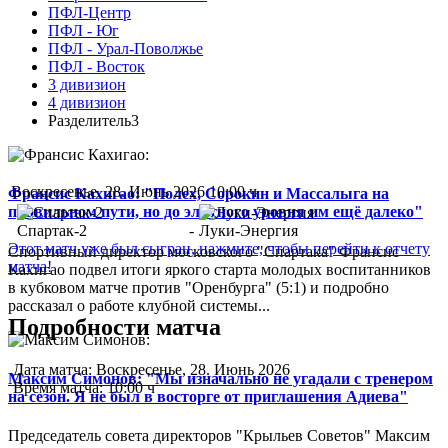
ПФЛ-Центр
ПФЛ - Юг
ПФЛ - Урал-Поволжье
ПФЛ - Восток
3 дивизион
4 дивизион
Разделитель3
Воскресенье, 28. Июнь 2026 10:00 ч
Франсис Кахигао: "Полех, Сорокин и Массалыга на
правильном пути, но до элитного уровня им ещё далеко"
Спартак-2
-
Луки-Энергия
Этот матч уже был сыгран, нажмите, чтобы перейти к отчету
Спортивный директор московского "Спартака" Франсис
матча!
Кахигао подвел итоги яркого старта молодых воспитанников
в кубковом матче против "Оренбурга" (5:1) и подробно
рассказал о работе клубной системы...
Подробности матча
Дата матча:
Воскресенье, 28. Июнь 2026
Максим Симонов: "Мы изначально не угадали с тренером
Время матча:
10:00 ч
на сезон. Я не был в восторге от приглашения Адиева"
Председатель совета директоров "Крыльев Советов" Максим