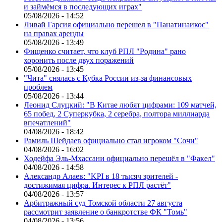
и займёмся в последующих играх"
05/08/2026 - 14:52
Ливай Гарсия официально перешел в "Панатинаикос"
на правах аренды
05/08/2026 - 13:49
Фищенко считает, что клуб РПЛ "Родина" рано
хоронить после двух поражений
05/08/2026 - 13:45
"Чита" снялась с Кубка России из-за финансовых
проблем
05/08/2026 - 13:44
Леонид Слуцкий: "В Китае любят цифрами: 109 матчей,
65 побед, 2 Суперкубка, 2 серебра, полтора миллиарда
впечатлений"
04/08/2026 - 18:42
Рамиль Шейдаев официально стал игроком "Сочи"
04/08/2026 - 16:02
Ходейфа Эль-Мхассани официально перешёл в "Факел"
04/08/2026 - 14:58
Александр Алаев: "KPI в 18 тысяч зрителей -
достижимая цифра. Интерес к РПЛ растёт"
04/08/2026 - 13:57
Арбитражный суд Томской области 27 августа
рассмотрит заявление о банкротстве ФК "Томь"
04/08/2026 - 13:56