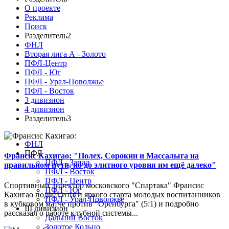
О проекте
Реклама
Поиск
Разделитель2
ФНЛ
Вторая лига А - Золото
ПФЛ-Центр
ПФЛ - Юг
ПФЛ - Урал-Поволжье
ПФЛ - Восток
3 дивизион
4 дивизион
Разделитель3
ФНЛ
ПФЛ
Франсис Кахигао: "Полех, Сорокин и Массалыга на
ПФЛ - Запад
правильном пути, но до элитного уровня им ещё далеко"
ПФЛ - Восток
ПФЛ - Центр
Спортивный директор московского "Спартака" Франсис
ПФЛ - Юг
Кахигао подвел итоги яркого старта молодых воспитанников
ПФЛ - Урал-Поволжье
в кубковом матче против "Оренбурга" (5:1) и подробно
III дивизион
рассказал о работе клубной системы...
Дальний Восток
Золотое Кольцо