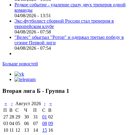
Редкое событие - удаление сразу двух тренеров одной
команды
04/08/2026 - 13:51
Экс-футболист сборной России стал тренером в
европейском клубе
04/08/2026 - 07:58
"Велес" обыграл "Ротор" и одержал третью победу в
сезоне Первой лиги
04/08/2026 - 07:54
Больше новостей
Вторая лига Б - Группа 1
«
‹
Август 2026
›
»
П
В
С
Ч
П
С
В
27
28
29
30
31
01
02
03
04
05
06
07
08
09
10
11
12
13
14
15
16