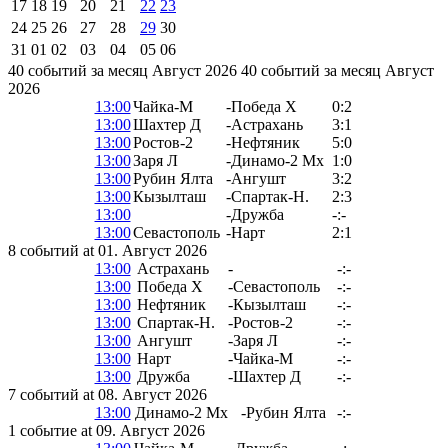
17
18
19
20
21
22
23
24
25
26
27
28
29
30
31
01
02
03
04
05
06
40 событий за месяц Август 2026
40 событий за месяц Август
2026
13:00
Чайка-М
-
Победа Х
0:2
13:00
Шахтер Д
-
Астрахань
3:1
13:00
Ростов-2
-
Нефтяник
5:0
13:00
Заря Л
-
Динамо-2 Мх
1:0
13:00
Рубин Ялта
-
Ангушт
3:2
13:00
Кызылташ
-
Спартак-Н.
2:3
13:00
-
Дружба
-:-
13:00
Севастополь
-
Нарт
2:1
8 событий at 01. Август 2026
13:00
Астрахань
-
-:-
13:00
Победа Х
-
Севастополь
-:-
13:00
Нефтяник
-
Кызылташ
-:-
13:00
Спартак-Н.
-
Ростов-2
-:-
13:00
Ангушт
-
Заря Л
-:-
13:00
Нарт
-
Чайка-М
-:-
13:00
Дружба
-
Шахтер Д
-:-
7 событий at 08. Август 2026
13:00
Динамо-2 Мх
-
Рубин Ялта
-:-
1 событие at 09. Август 2026