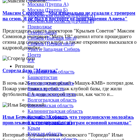
Москва (Группа А)
Москва (Группа Б)
Максим Симонов: "Мы изначально не угадали с тренером
Московская область (Группа А)
на сезон. Я не был в восторге от приглашения Адиева"
Московская область (Группа Б)
Приволжье
Председатель совета директоров "Крыльев Советов" Максим
Северо-Запад
Симонов в интервью "Матч ТВ" оценил итоги прошедшего
Сибирь (Высшая лига)
сезона для самарского клуба, а также откровенно высказался о
Сибирь (Первая лига)
кадровой ошибке...
Урал и Западная Сибирь
Центр
Юг
Регионы
Сгорела база "Машука"
Астраханская область
Башкортостан
В ночь на 26 июля пятигорский «Машук-КМВ» потерял дом.
Белгородская область
Пожар уничтожил третий этаж клубной базы, где жили
Брянская область
футболисты. А вода, которой тушили, как часто и...
Владимирская область
Волгоградская область
Воронежская область
Калининградская область
Калужская область
Илья Берковский: "Хорошо, что торпедовскую молодёжь
Краснодарский край
привлекают к тренировкам и играм основной команды"
Крым
Курская область
Интервью полузащитника московского "Торпедо" Ильи
Ленинградская область