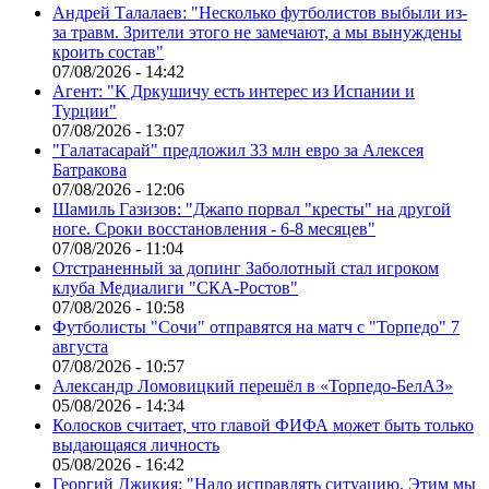
Андрей Талалаев: "Несколько футболистов выбыли из-
за травм. Зрители этого не замечают, а мы вынуждены
кроить состав"
07/08/2026 - 14:42
Агент: "К Дркушичу есть интерес из Испании и
Турции"
07/08/2026 - 13:07
"Галатасарай" предложил 33 млн евро за Алексея
Батракова
07/08/2026 - 12:06
Шамиль Газизов: "Джапо порвал "кресты" на другой
ноге. Сроки восстановления - 6-8 месяцев"
07/08/2026 - 11:04
Отстраненный за допинг Заболотный стал игроком
клуба Медиалиги "СКА-Ростов"
07/08/2026 - 10:58
Футболисты "Сочи" отправятся на матч с "Торпедо" 7
августа
07/08/2026 - 10:57
Александр Ломовицкий перешёл в «Торпедо-БелАЗ»
05/08/2026 - 14:34
Колосков считает, что главой ФИФА может быть только
выдающаяся личность
05/08/2026 - 16:42
Георгий Джикия: "Надо исправлять ситуацию. Этим мы