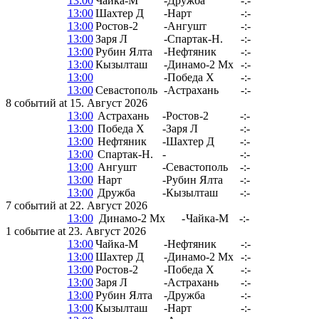
13:00
Чайка-М
-
Дружба
-:-
13:00
Шахтер Д
-
Нарт
-:-
13:00
Ростов-2
-
Ангушт
-:-
13:00
Заря Л
-
Спартак-Н.
-:-
13:00
Рубин Ялта
-
Нефтяник
-:-
13:00
Кызылташ
-
Динамо-2 Мх
-:-
13:00
-
Победа Х
-:-
13:00
Севастополь
-
Астрахань
-:-
8 событий at 15. Август 2026
13:00
Астрахань
-
Ростов-2
-:-
13:00
Победа Х
-
Заря Л
-:-
13:00
Нефтяник
-
Шахтер Д
-:-
13:00
Спартак-Н.
-
-:-
13:00
Ангушт
-
Севастополь
-:-
13:00
Нарт
-
Рубин Ялта
-:-
13:00
Дружба
-
Кызылташ
-:-
7 событий at 22. Август 2026
13:00
Динамо-2 Мх
-
Чайка-М
-:-
1 событие at 23. Август 2026
13:00
Чайка-М
-
Нефтяник
-:-
13:00
Шахтер Д
-
Динамо-2 Мх
-:-
13:00
Ростов-2
-
Победа Х
-:-
13:00
Заря Л
-
Астрахань
-:-
13:00
Рубин Ялта
-
Дружба
-:-
13:00
Кызылташ
-
Нарт
-:-