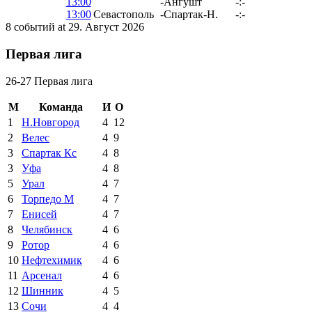
13:00
-
Ангушт
-:-
13:00
Севастополь
-
Спартак-Н.
-:-
8 событий at 29. Август 2026
Первая лига
26-27 Первая лига
М
Команда
И
О
1
Н.Новгород
4
12
2
Велес
4
9
3
Спартак Кс
4
8
3
Уфа
4
8
5
Урал
4
7
6
Торпедо М
4
7
7
Енисей
4
7
8
Челябинск
4
6
9
Ротор
4
6
10
Нефтехимик
4
6
11
Арсенал
4
6
12
Шинник
4
5
13
Сочи
4
4