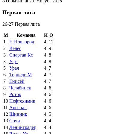
8 событий at 29. Август 2026
Первая лига
26-27 Первая лига
М
Команда
И
О
1
Н.Новгород
4
12
2
Велес
4
9
3
Спартак Кс
4
8
3
Уфа
4
8
5
Урал
4
7
6
Торпедо М
4
7
7
Енисей
4
7
8
Челябинск
4
6
9
Ротор
4
6
10
Нефтехимик
4
6
11
Арсенал
4
6
12
Шинник
4
5
13
Сочи
4
4
14
Ленинградец
4
4
15
Волга Ул
4
3