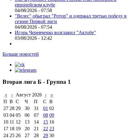
европейском клубе
04/08/2026 - 07:58
"Велес" обыграл "Ротор" и одержал третью победу в
сезоне Первой лиги
04/08/2026 - 07:54
Игорь Черевченко возглавил "Актобе"
03/08/2026 - 12:42
Больше новостей
Вторая лига Б - Группа 1
«
‹
Август 2026
›
»
П
В
С
Ч
П
С
В
27
28
29
30
31
01
02
03
04
05
06
07
08
09
10
11
12
13
14
15
16
17
18
19
20
21
22
23
24
25
26
27
28
29
30