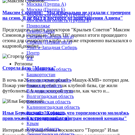
Москва (Группа А)
Москва (Группа Б)
Максим Симонов: "Мы изначально не угадали с тренером
Московская область (Группа А)
на сезон. Я не был в восторге от приглашения Адиева"
Московская область (Группа Б)
Приволжье
Председатель совета директоров "Крыльев Советов" Максим
Северо-Запад
Симонов в интервью "Матч ТВ" оценил итоги прошедшего
Сибирь (Высшая лига)
сезона для самарского клуба, а также откровенно высказался о
Сибирь (Первая лига)
кадровой ошибке...
Урал и Западная Сибирь
Центр
Юг
Регионы
Сгорела база "Машука"
Астраханская область
Башкортостан
В ночь на 26 июля пятигорский «Машук-КМВ» потерял дом.
Белгородская область
Пожар уничтожил третий этаж клубной базы, где жили
Брянская область
футболисты. А вода, которой тушили, как часто и...
Владимирская область
Волгоградская область
Воронежская область
Калининградская область
Калужская область
Илья Берковский: "Хорошо, что торпедовскую молодёжь
Краснодарский край
привлекают к тренировкам и играм основной команды"
Крым
Курская область
Интервью полузащитника московского "Торпедо" Ильи
Ленинградская область