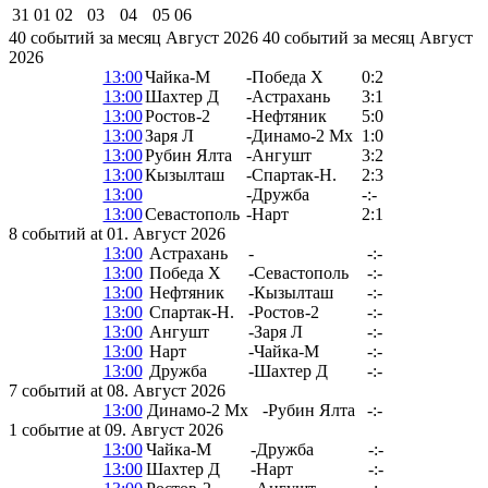
31
01
02
03
04
05
06
40 событий за месяц Август 2026
40 событий за месяц Август
2026
13:00
Чайка-М
-
Победа Х
0:2
13:00
Шахтер Д
-
Астрахань
3:1
13:00
Ростов-2
-
Нефтяник
5:0
13:00
Заря Л
-
Динамо-2 Мх
1:0
13:00
Рубин Ялта
-
Ангушт
3:2
13:00
Кызылташ
-
Спартак-Н.
2:3
13:00
-
Дружба
-:-
13:00
Севастополь
-
Нарт
2:1
8 событий at 01. Август 2026
13:00
Астрахань
-
-:-
13:00
Победа Х
-
Севастополь
-:-
13:00
Нефтяник
-
Кызылташ
-:-
13:00
Спартак-Н.
-
Ростов-2
-:-
13:00
Ангушт
-
Заря Л
-:-
13:00
Нарт
-
Чайка-М
-:-
13:00
Дружба
-
Шахтер Д
-:-
7 событий at 08. Август 2026
13:00
Динамо-2 Мх
-
Рубин Ялта
-:-
1 событие at 09. Август 2026
13:00
Чайка-М
-
Дружба
-:-
13:00
Шахтер Д
-
Нарт
-:-