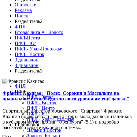
О проекте
Реклама
Поиск
Разделитель2
ФНЛ
Вторая лига А - Золото
ПФЛ-Центр
ПФЛ - Юг
ПФЛ - Урал-Поволжье
ПФЛ - Восток
3 дивизион
4 дивизион
Разделитель3
ФНЛ
ПФЛ
Франсис Кахигао: "Полех, Сорокин и Массалыга на
ПФЛ - Запад
правильном пути, но до элитного уровня им ещё далеко"
ПФЛ - Восток
ПФЛ - Центр
Спортивный директор московского "Спартака" Франсис
ПФЛ - Юг
Кахигао подвел итоги яркого старта молодых воспитанников
ПФЛ - Урал-Поволжье
в кубковом матче против "Оренбурга" (5:1) и подробно
III дивизион
рассказал о работе клубной системы...
Дальний Восток
Золотое Кольцо