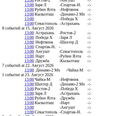
13:00
Ростов-2
-
Ангушт
-:-
13:00
Заря Л
-
Спартак-Н.
-:-
13:00
Рубин Ялта
-
Нефтяник
-:-
13:00
Кызылташ
-
Динамо-2 Мх
-:-
13:00
-
Победа Х
-:-
13:00
Севастополь
-
Астрахань
-:-
8 событий at 15. Август 2026
13:00
Астрахань
-
Ростов-2
-:-
13:00
Победа Х
-
Заря Л
-:-
13:00
Нефтяник
-
Шахтер Д
-:-
13:00
Спартак-Н.
-
-:-
13:00
Ангушт
-
Севастополь
-:-
13:00
Нарт
-
Рубин Ялта
-:-
13:00
Дружба
-
Кызылташ
-:-
7 событий at 22. Август 2026
13:00
Динамо-2 Мх
-
Чайка-М
-:-
1 событие at 23. Август 2026
13:00
Чайка-М
-
Нефтяник
-:-
13:00
Шахтер Д
-
Динамо-2 Мх
-:-
13:00
Ростов-2
-
Победа Х
-:-
13:00
Заря Л
-
Астрахань
-:-
13:00
Рубин Ялта
-
Дружба
-:-
13:00
Кызылташ
-
Нарт
-:-
13:00
-
Ангушт
-:-
13:00
Севастополь
-
Спартак-Н.
-:-