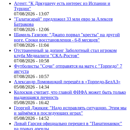
Агент: "К Дркушичу есть интерес из Испании и
Турции"
07/08/2026 - 13:07
"Галатасарай" предложил 33 млн евро за Алексея
Батракова
07/08/2026 - 12:06
Шамиль Газизов: "Джапо порвал "кресты" на другой
ноге. Сроки восстановления - 6-8 месяцев"
07/08/2026 - 11:04
Отстраненный за допинг Заболотный стал игроком
клуба Медиалиги "СКА-Ростов"
07/08/2026 - 10:58
Футболисты "Сочи" отправятся на матч с "Торпедо" 7
августа
07/08/2026 - 10:57
Александр Ломовицкий перешёл в «Торпедо-БелАЗ»
05/08/2026 - 14:34
Колосков считает, что главой ФИФА может быть только
выдающаяся личность
05/08/2026 - 16:42
Георгий Джикия: "Надо исправлять ситуацию. Этим мы
и займёмся в последующих играх"
05/08/2026 - 14:52
Ливай Гарсия официально перешел в "Панатинаикос"
на правах аренды