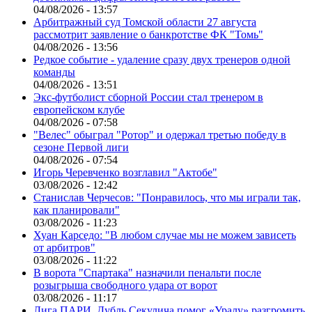
04/08/2026 - 13:57
Арбитражный суд Томской области 27 августа
рассмотрит заявление о банкротстве ФК "Томь"
04/08/2026 - 13:56
Редкое событие - удаление сразу двух тренеров одной
команды
04/08/2026 - 13:51
Экс-футболист сборной России стал тренером в
европейском клубе
04/08/2026 - 07:58
"Велес" обыграл "Ротор" и одержал третью победу в
сезоне Первой лиги
04/08/2026 - 07:54
Игорь Черевченко возглавил "Актобе"
03/08/2026 - 12:42
Станислав Черчесов: "Понравилось, что мы играли так,
как планировали"
03/08/2026 - 11:23
Хуан Карседо: "В любом случае мы не можем зависеть
от арбитров"
03/08/2026 - 11:22
В ворота "Спартака" назначили пенальти после
розыгрыша свободного удара от ворот
03/08/2026 - 11:17
Лига ПАРИ. Дубль Секулича помог «Уралу» разгромить