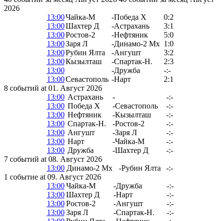
2026
13:00
Чайка-М
-
Победа Х
0:2
13:00
Шахтер Д
-
Астрахань
3:1
13:00
Ростов-2
-
Нефтяник
5:0
13:00
Заря Л
-
Динамо-2 Мх
1:0
13:00
Рубин Ялта
-
Ангушт
3:2
13:00
Кызылташ
-
Спартак-Н.
2:3
13:00
-
Дружба
-:-
13:00
Севастополь
-
Нарт
2:1
8 событий at 01. Август 2026
13:00
Астрахань
-
-:-
13:00
Победа Х
-
Севастополь
-:-
13:00
Нефтяник
-
Кызылташ
-:-
13:00
Спартак-Н.
-
Ростов-2
-:-
13:00
Ангушт
-
Заря Л
-:-
13:00
Нарт
-
Чайка-М
-:-
13:00
Дружба
-
Шахтер Д
-:-
7 событий at 08. Август 2026
13:00
Динамо-2 Мх
-
Рубин Ялта
-:-
1 событие at 09. Август 2026
13:00
Чайка-М
-
Дружба
-:-
13:00
Шахтер Д
-
Нарт
-:-
13:00
Ростов-2
-
Ангушт
-:-
13:00
Заря Л
-
Спартак-Н.
-:-