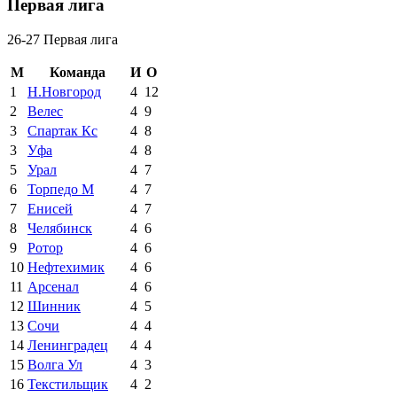
Первая лига
26-27 Первая лига
М
Команда
И
О
1
Н.Новгород
4
12
2
Велес
4
9
3
Спартак Кс
4
8
3
Уфа
4
8
5
Урал
4
7
6
Торпедо М
4
7
7
Енисей
4
7
8
Челябинск
4
6
9
Ротор
4
6
10
Нефтехимик
4
6
11
Арсенал
4
6
12
Шинник
4
5
13
Сочи
4
4
14
Ленинградец
4
4
15
Волга Ул
4
3
16
Текстильщик
4
2