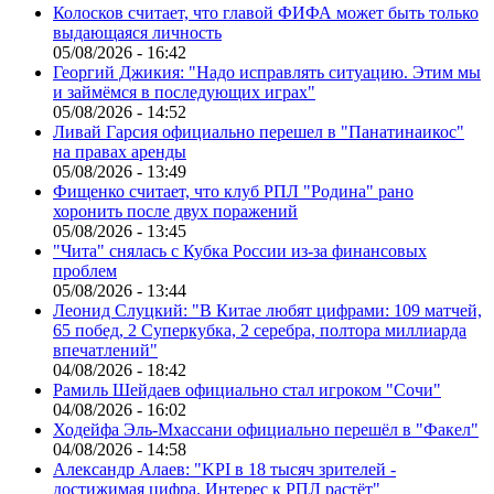
Колосков считает, что главой ФИФА может быть только
выдающаяся личность
05/08/2026 - 16:42
Георгий Джикия: "Надо исправлять ситуацию. Этим мы
и займёмся в последующих играх"
05/08/2026 - 14:52
Ливай Гарсия официально перешел в "Панатинаикос"
на правах аренды
05/08/2026 - 13:49
Фищенко считает, что клуб РПЛ "Родина" рано
хоронить после двух поражений
05/08/2026 - 13:45
"Чита" снялась с Кубка России из-за финансовых
проблем
05/08/2026 - 13:44
Леонид Слуцкий: "В Китае любят цифрами: 109 матчей,
65 побед, 2 Суперкубка, 2 серебра, полтора миллиарда
впечатлений"
04/08/2026 - 18:42
Рамиль Шейдаев официально стал игроком "Сочи"
04/08/2026 - 16:02
Ходейфа Эль-Мхассани официально перешёл в "Факел"
04/08/2026 - 14:58
Александр Алаев: "KPI в 18 тысяч зрителей -
достижимая цифра. Интерес к РПЛ растёт"