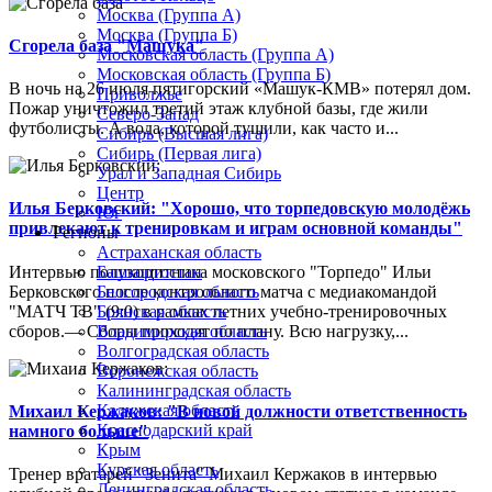
Москва (Группа А)
Москва (Группа Б)
Сгорела база "Машука"
Московская область (Группа А)
Московская область (Группа Б)
В ночь на 26 июля пятигорский «Машук-КМВ» потерял дом.
Приволжье
Пожар уничтожил третий этаж клубной базы, где жили
Северо-Запад
футболисты. А вода, которой тушили, как часто и...
Сибирь (Высшая лига)
Сибирь (Первая лига)
Урал и Западная Сибирь
Центр
Илья Берковский: "Хорошо, что торпедовскую молодёжь
Юг
привлекают к тренировкам и играм основной команды"
Регионы
Астраханская область
Интервью полузащитника московского "Торпедо" Ильи
Башкортостан
Берковского после контрольного матча с медиакомандой
Белгородская область
"МАТЧ ТВ" (9:0) в рамках летних учебно-тренировочных
Брянская область
сборов.— Сборы проходят по плану. Всю нагрузку,...
Владимирская область
Волгоградская область
Воронежская область
Калининградская область
Калужская область
Михаил Кержаков: "В новой должности ответственность
Краснодарский край
намного больше"
Крым
Курская область
Тренер вратарей "Зенита" Михаил Кержаков в интервью
Ленинградская область