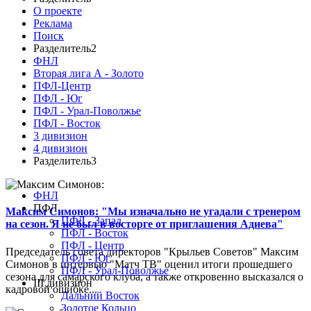
О проекте
Реклама
Поиск
Разделитель2
ФНЛ
Вторая лига А - Золото
ПФЛ-Центр
ПФЛ - Юг
ПФЛ - Урал-Поволжье
ПФЛ - Восток
3 дивизион
4 дивизион
Разделитель3
ФНЛ
ПФЛ
Максим Симонов: "Мы изначально не угадали с тренером
ПФЛ - Запад
на сезон. Я не был в восторге от приглашения Адиева"
ПФЛ - Восток
ПФЛ - Центр
Председатель совета директоров "Крыльев Советов" Максим
ПФЛ - Юг
Симонов в интервью "Матч ТВ" оценил итоги прошедшего
ПФЛ - Урал-Поволжье
сезона для самарского клуба, а также откровенно высказался о
III дивизион
кадровой ошибке...
Дальний Восток
Золотое Кольцо