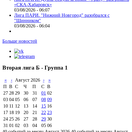
«СКА-Хабаровск»
03/08/2026 - 06:07
Лига ПАРИ. "Нижний Новгород" разобрался с
"Шинником"
03/08/2026 - 06:04
Больше новостей
Вторая лига Б - Группа 1
«
‹
Август 2026
›
»
П
В
С
Ч
П
С
В
27
28
29
30
31
01
02
03
04
05
06
07
08
09
10
11
12
13
14
15
16
17
18
19
20
21
22
23
24
25
26
27
28
29
30
31
01
02
03
04
05
06
40 событий за месяц Август 2026
40 событий за месяц Август