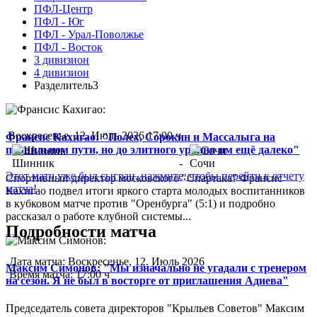
ПФЛ-Центр
ПФЛ - Юг
ПФЛ - Урал-Поволжье
ПФЛ - Восток
3 дивизион
4 дивизион
Разделитель3
Воскресенье, 12. Июль 2026 17:00 ч
Франсис Кахигао: "Полех, Сорокин и Массалыга на
правильном пути, но до элитного уровня им ещё далеко"
Шинник
-
Сочи
Этот матч уже был сыгран, нажмите, чтобы перейти к отчету
Спортивный директор московского "Спартака" Франсис
матча!
Кахигао подвел итоги яркого старта молодых воспитанников
в кубковом матче против "Оренбурга" (5:1) и подробно
рассказал о работе клубной системы...
Подробности матча
Дата матча:
Воскресенье, 12. Июль 2026
Максим Симонов: "Мы изначально не угадали с тренером
Время матча:
17:00 ч
на сезон. Я не был в восторге от приглашения Адиева"
Председатель совета директоров "Крыльев Советов" Максим