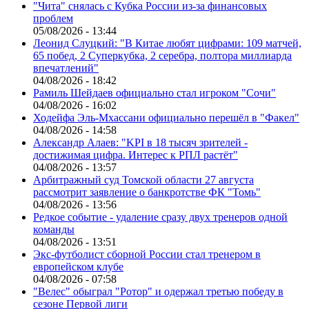
"Чита" снялась с Кубка России из-за финансовых
проблем
05/08/2026 - 13:44
Леонид Слуцкий: "В Китае любят цифрами: 109 матчей,
65 побед, 2 Суперкубка, 2 серебра, полтора миллиарда
впечатлений"
04/08/2026 - 18:42
Рамиль Шейдаев официально стал игроком "Сочи"
04/08/2026 - 16:02
Ходейфа Эль-Мхассани официально перешёл в "Факел"
04/08/2026 - 14:58
Александр Алаев: "KPI в 18 тысяч зрителей -
достижимая цифра. Интерес к РПЛ растёт"
04/08/2026 - 13:57
Арбитражный суд Томской области 27 августа
рассмотрит заявление о банкротстве ФК "Томь"
04/08/2026 - 13:56
Редкое событие - удаление сразу двух тренеров одной
команды
04/08/2026 - 13:51
Экс-футболист сборной России стал тренером в
европейском клубе
04/08/2026 - 07:58
"Велес" обыграл "Ротор" и одержал третью победу в
сезоне Первой лиги