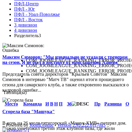
ПФЛ-Центр
ПФЛ - Юг
ПФЛ - Урал-Поволжье
ПФЛ - Восток
3 дивизион
4 дивизион
Разделитель3
Ошибка
Максим Симонов: "Мы изначально не угадали с тренером
COM_JOOMLEAGUE_RANKING_ERROR_PROJE
на сезон. Я не был в восторге от приглашения Адиева"
COM_JOOMLEAGUE_RANKING_ERROR_PROJE
COM_JOOMLEAGUE_RANKING_ERROR_PROJE
Председатель совета директоров "Крыльев Советов" Максим
Симонов в интервью "Матч ТВ" оценил итоги прошедшего
сезона для самарского клуба, а также откровенно высказался о
кадровой ошибке...
Таблица(ы)
Место
Команда
И
В
Н
П
Зб
Пр
Разница
О
Сгорела база "Машука"
В ночь на 26 июля пятигорский «Машук-КМВ» потерял дом.
:: Powered by
JoomLeague
-
Version 2.92.222.b1f70a5
::
Пожар уничтожил третий этаж клубной базы, где жили