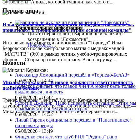
футболисты. А вода, которой тушили, как часто и...
Первые лица
Илья Берковский: "Хорошо, что торпедовскую молодёжь
Дополнительная информация
привлекают к тренировкам и играм основной команды"
Цитата первого лица
Баринов не исключил
возвращения в "Локомотив"
Интервью полузащитника московского "Торпедо" Ильи
Подробнее ...
Берковского после контрольного матча с медиакомандой
"МАТЧ ТВ" (9:0) в рамках летних учебно-тренировочных
сборов.— Сборы проходят по плану. Всю нагрузку,...
Новости
Александр Ломовицкий перешёл в «Торпедо-БелАЗ»
05/08/2026 - 14:34
Михаил Кержаков: "В новой должности ответственность
Колосков считает, что главой ФИФА может быть только
намного больше"
выдающаяся личность
05/08/2026 - 16:42
Тренер вратарей "Зенита" Михаил Кержаков в интервью
Георгий Джикия: "Надо исправлять ситуацию. Этим мы
клубной пресс-службе рассказал о новом статусе в команде.—
и займёмся в последующих играх"
Михаил, как вы в целом оцените свои первые дни в...
05/08/2026 - 14:52
Ливай Гарсия официально перешел в "Панатинаикос"
на правах аренды
05/08/2026 - 13:49
Фищенко считает, что клуб РПЛ "Родина" рано