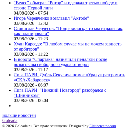
"Велес" обыграл "Ротор" и одержал третью победу в
сезоне Первой лиги
04/08/2026 - 07:54
Игорь Черевченко возглавил "Актобе"
03/08/2026 - 12:42
Станислав Черчесов: "Понравилось, что мы играли так,
как планировали"
03/08/2026 - 11:23
Хуан Карседо: "В любом случае мы не можем зависеть
от арбитров"
03/08/2026 - 11:22
В ворота "Спартака" назначили пенальти после
розыгрыша свободного удара от ворот
03/08/2026 - 11:17
Лига ПАРИ. Дубль Секулича помог «Уралу» разгромить
«СКА-Хабаровск»
03/08/2026 - 06:07
Лига ПАРИ. "Нижний Новгород" разобрался с
"Шинником"
03/08/2026 - 06:04
Больше новостей
Goleada
© 2026 Goleada.ru. Все права защищены. Designed by
Elsitecreator.com
.