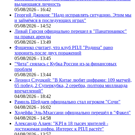
выдающаяся личность
05/08/2026 - 16:42
Георгий Джикия: "Надо исправлять ситуацию. Этим мы
и займёмся в последующих играх"
05/08/2026 - 14:52
Ливай Гарсия официально перешел в "Панатинаикос"
на правах аренды
05/08/2026 - 13:49
Фищенко считает, что клуб РПЛ "Родина" рано
хоронить после двух поражений
05/08/2026 - 13:45
"Чита" снялась с Кубка России из-за финансовых
проблем
05/08/2026 - 13:44
Леонид Слуцкий: "В Китае любят цифрами: 109 матчей,
65 побед, 2 Суперкубка, 2 серебра, полтора миллиарда
впечатлений"
04/08/2026 - 18:42
Рамиль Шейдаев официально стал игроком "Сочи"
04/08/2026 - 16:02
Ходейфа Эль-Мхассани официально перешёл в "Факел"
04/08/2026 - 14:58
Александр Алаев: "KPI в 18 тысяч зрителей -
достижимая цифра. Интерес к РПЛ растёт"
04/08/2026 - 13:57