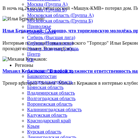
Москва (Группа А)
В ночь на 26 июля пятигорский «Машук-КМВ» потерял дом. Пож
Москва (Группа Б)
Московская область (Группа А)
Московская область (Группа Б)
Приволжье
Илья Берковский: "Хорошо, что торпедовскую молодёжь п
Северо-Запад
Сибирь (Высшая лига)
Интервью полузащитника московского "Торпедо" Ильи Берковс
Сибирь (Первая лига)
проходят по плану. Всю нагрузку,...
Урал и Западная Сибирь
Центр
Юг
Регионы
Астраханская область
Михаил Кержаков: "В новой должности ответственность н
Башкортостан
Белгородская область
Тренер вратарей "Зенита" Михаил Кержаков в интервью клубной
Брянская область
Владимирская область
Волгоградская область
Воронежская область
Калининградская область
Калужская область
Краснодарский край
Крым
Курская область
Ленинградская область