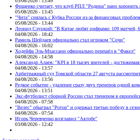
05/08/2026 - 13:49
Фищенко считает, что клуб РПЛ "Родина" рано хоронить
05/08/2026 - 13:45
"Чита" снялась с Кубка России из-за финансовых пробле
05/08/2026 - 13:44
Леонид Слуцкий: "В Китае любят цифрами: 109 матчей, 6
04/08/2026 - 18:42
Рамиль Шейдаев официально стал игроком "Сочи"
04/08/2026 - 16:02
Ходейфа Эль-Мхассани официально перешёл в "Факел"
04/08/2026 - 14:58
Александр Алаев: "KPI в 18 тысяч зрителей - достижимая
04/08/2026 - 13:57
Арбитражный суд Томской области 27 августа рассмотрит
04/08/2026 - 13:56
Редкое событие - удаление сразу двух тренеров одной ко
04/08/2026 - 13:51
Экс-футболист сборной России стал тренером в европейс
04/08/2026 - 07:58
"Велес" обыграл "Ротор" и одержал третью победу в сез
04/08/2026 - 07:54
Игорь Черевченко возглавил "Актобе"
03/08/2026 - 12:42