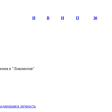
И
В
Н
П
Зб
ения в "Локомотив"
выдающаяся личность