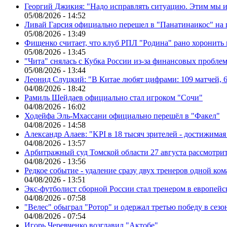
Георгий Джикия: "Надо исправлять ситуацию. Этим мы и
05/08/2026 - 14:52
Ливай Гарсия официально перешел в "Панатинаикос" на 
05/08/2026 - 13:49
Фищенко считает, что клуб РПЛ "Родина" рано хоронить
05/08/2026 - 13:45
"Чита" снялась с Кубка России из-за финансовых пробле
05/08/2026 - 13:44
Леонид Слуцкий: "В Китае любят цифрами: 109 матчей, 6
04/08/2026 - 18:42
Рамиль Шейдаев официально стал игроком "Сочи"
04/08/2026 - 16:02
Ходейфа Эль-Мхассани официально перешёл в "Факел"
04/08/2026 - 14:58
Александр Алаев: "KPI в 18 тысяч зрителей - достижимая
04/08/2026 - 13:57
Арбитражный суд Томской области 27 августа рассмотрит
04/08/2026 - 13:56
Редкое событие - удаление сразу двух тренеров одной ко
04/08/2026 - 13:51
Экс-футболист сборной России стал тренером в европейс
04/08/2026 - 07:58
"Велес" обыграл "Ротор" и одержал третью победу в сез
04/08/2026 - 07:54
Игорь Черевченко возглавил "Актобе"