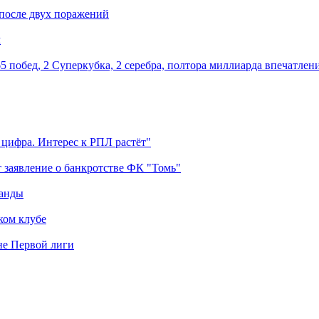
 после двух поражений
м
5 побед, 2 Суперкубка, 2 серебра, полтора миллиарда впечатлен
 цифра. Интерес к РПЛ растёт"
 заявление о банкротстве ФК "Томь"
манды
ком клубе
оне Первой лиги