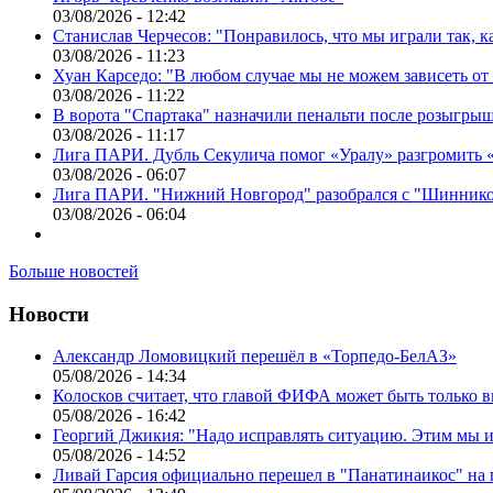
03/08/2026 - 12:42
Станислав Черчесов: "Понравилось, что мы играли так, 
03/08/2026 - 11:23
Хуан Карседо: "В любом случае мы не можем зависеть от
03/08/2026 - 11:22
В ворота "Спартака" назначили пенальти после розыгрыш
03/08/2026 - 11:17
Лига ПАРИ. Дубль Секулича помог «Уралу» разгромить
03/08/2026 - 06:07
Лига ПАРИ. "Нижний Новгород" разобрался с "Шинник
03/08/2026 - 06:04
Больше новостей
Новости
Александр Ломовицкий перешёл в «Торпедо-БелАЗ»
05/08/2026 - 14:34
Колосков считает, что главой ФИФА может быть только 
05/08/2026 - 16:42
Георгий Джикия: "Надо исправлять ситуацию. Этим мы и
05/08/2026 - 14:52
Ливай Гарсия официально перешел в "Панатинаикос" на 