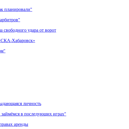
как планировали"
 арбитров"
а свободного удара от ворот
 «СКА-Хабаровск»
ом"
выдающаяся личность
 займёмся в последующих играх"
правах аренды