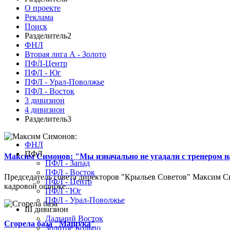
О проекте
Реклама
Поиск
Разделитель2
ФНЛ
Вторая лига А - Золото
ПФЛ-Центр
ПФЛ - Юг
ПФЛ - Урал-Поволжье
ПФЛ - Восток
3 дивизион
4 дивизион
Разделитель3
ФНЛ
ПФЛ
Максим Симонов: "Мы изначально не угадали с тренером на
ПФЛ - Запад
ПФЛ - Восток
Председатель совета директоров "Крыльев Советов" Максим Си
ПФЛ - Центр
кадровой ошибке...
ПФЛ - Юг
ПФЛ - Урал-Поволжье
III дивизион
Дальний Восток
Сгорела база "Машука"
Золотое Кольцо