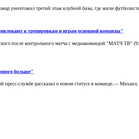
ар уничтожил третий этаж клубной базы, где жили футболисты. 
ривлекают к тренировкам и играм основной команды"
кого после контрольного матча с медиакомандой "МАТЧ ТВ" (9
амного больше"
 пресс-службе рассказал о новом статусе в команде.— Михаил, к