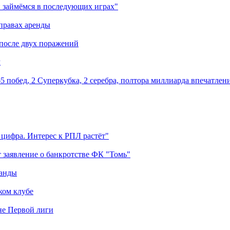
 займёмся в последующих играх"
правах аренды
 после двух поражений
м
5 побед, 2 Суперкубка, 2 серебра, полтора миллиарда впечатлен
 цифра. Интерес к РПЛ растёт"
 заявление о банкротстве ФК "Томь"
манды
ком клубе
оне Первой лиги