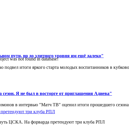
ном пути, но до элитного уровня им ещё далеко"
oject was not found in database!
 подвел итоги яркого старта молодых воспитанников в кубковом
 сезон. Я не был в восторге от приглашения Адиева"
монов в интервью "Матч ТВ" оценил итоги прошедшего сезона д
нуть ЦСКА. На форварда претендуют три клуба РПЛ