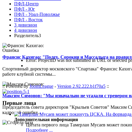
ПФЛ-Центр
ПФЛ - Юг
ПФЛ - Урал-Поволжье
ПФЛ - Восток
3 дивизион
4 дивизион
Разделитель3
Ошибка
Франсис Кахигао: "Полех, Сорокин и Массалыга на правиль
Error: ProjectID was not submitted in URL or selected pr
Спортивный директор московского "Спартака" Франсис Кахигао
работе клубной системы...
:: Powered by
JoomLeague
-
Version 2.92.222.b1f70a5
::
Максим Симонов: "Мы изначально не угадали с тренером на
Первые лица
Председатель совета директоров "Крыльев Советов" Максим Си
кадровой ошибке...
Дополнительная информация
Цитата первого лица
Тамерлан Мусаев может поки
Подробнее ...