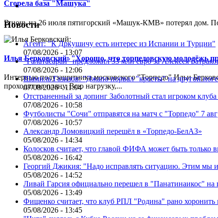
Сгорела база "Машука"
В ночь на 26 июля пятигорский «Машук-КМВ» потерял дом. Пож
Новости
Агент: "К Дркушичу есть интерес из Испании и Турции"
07/08/2026 - 13:07
Илья Берковский: "Хорошо, что торпедовскую молодёжь п
"Галатасарай" предложил 33 млн евро за Алексея Батрако
07/08/2026 - 12:06
Интервью полузащитника московского "Торпедо" Ильи Берковс
Шамиль Газизов: "Джапо порвал "кресты" на другой ноге.
проходят по плану. Всю нагрузку,...
07/08/2026 - 11:04
Отстраненный за допинг Заболотный стал игроком клуб
07/08/2026 - 10:58
Футболисты "Сочи" отправятся на матч с "Торпедо" 7 авг
07/08/2026 - 10:57
Александр Ломовицкий перешёл в «Торпедо-БелАЗ»
05/08/2026 - 14:34
Колосков считает, что главой ФИФА может быть только 
05/08/2026 - 16:42
Георгий Джикия: "Надо исправлять ситуацию. Этим мы и
05/08/2026 - 14:52
Ливай Гарсия официально перешел в "Панатинаикос" на 
05/08/2026 - 13:49
Фищенко считает, что клуб РПЛ "Родина" рано хоронить
05/08/2026 - 13:45