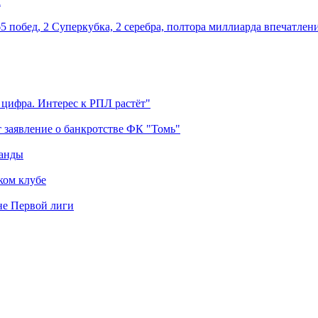
м
5 побед, 2 Суперкубка, 2 серебра, полтора миллиарда впечатлен
 цифра. Интерес к РПЛ растёт"
 заявление о банкротстве ФК "Томь"
манды
ком клубе
оне Первой лиги