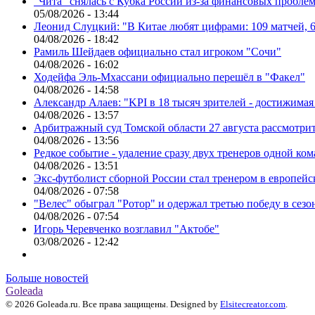
"Чита" снялась с Кубка России из-за финансовых пробле
05/08/2026 - 13:44
Леонид Слуцкий: "В Китае любят цифрами: 109 матчей, 6
04/08/2026 - 18:42
Рамиль Шейдаев официально стал игроком "Сочи"
04/08/2026 - 16:02
Ходейфа Эль-Мхассани официально перешёл в "Факел"
04/08/2026 - 14:58
Александр Алаев: "KPI в 18 тысяч зрителей - достижимая
04/08/2026 - 13:57
Арбитражный суд Томской области 27 августа рассмотрит
04/08/2026 - 13:56
Редкое событие - удаление сразу двух тренеров одной ко
04/08/2026 - 13:51
Экс-футболист сборной России стал тренером в европейс
04/08/2026 - 07:58
"Велес" обыграл "Ротор" и одержал третью победу в сез
04/08/2026 - 07:54
Игорь Черевченко возглавил "Актобе"
03/08/2026 - 12:42
Больше новостей
Goleada
© 2026 Goleada.ru. Все права защищены. Designed by
Elsitecreator.com
.