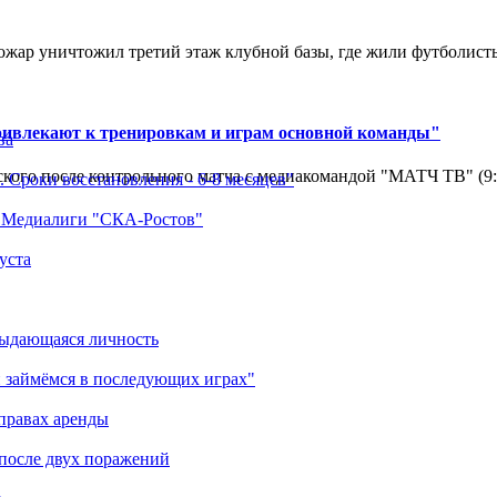
ар уничтожил третий этаж клубной базы, где жили футболисты. 
ривлекают к тренировкам и играм основной команды"
ва
кого после контрольного матча с медиакомандой "МАТЧ ТВ" (9
 Сроки восстановления - 6-8 месяцев"
а Медиалиги "СКА-Ростов"
уста
выдающаяся личность
 займёмся в последующих играх"
правах аренды
 после двух поражений