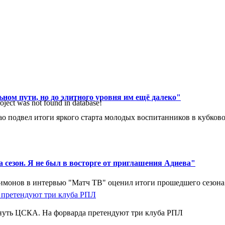
ном пути, но до элитного уровня им ещё далеко"
oject was not found in database!
 подвел итоги яркого старта молодых воспитанников в кубковом
 сезон. Я не был в восторге от приглашения Адиева"
монов в интервью "Матч ТВ" оценил итоги прошедшего сезона д
нуть ЦСКА. На форварда претендуют три клуба РПЛ