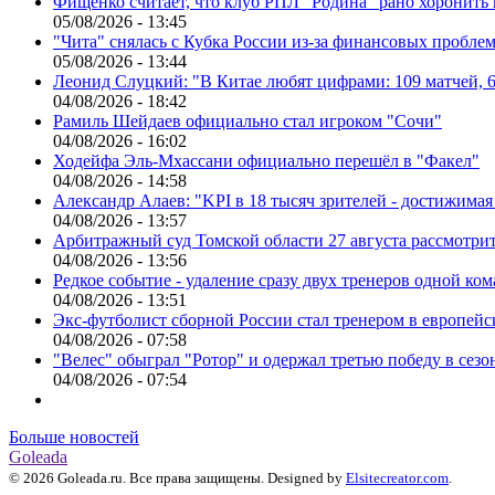
Фищенко считает, что клуб РПЛ "Родина" рано хоронить
05/08/2026 - 13:45
"Чита" снялась с Кубка России из-за финансовых пробле
05/08/2026 - 13:44
Леонид Слуцкий: "В Китае любят цифрами: 109 матчей, 6
04/08/2026 - 18:42
Рамиль Шейдаев официально стал игроком "Сочи"
04/08/2026 - 16:02
Ходейфа Эль-Мхассани официально перешёл в "Факел"
04/08/2026 - 14:58
Александр Алаев: "KPI в 18 тысяч зрителей - достижимая
04/08/2026 - 13:57
Арбитражный суд Томской области 27 августа рассмотрит
04/08/2026 - 13:56
Редкое событие - удаление сразу двух тренеров одной ко
04/08/2026 - 13:51
Экс-футболист сборной России стал тренером в европейс
04/08/2026 - 07:58
"Велес" обыграл "Ротор" и одержал третью победу в сез
04/08/2026 - 07:54
Больше новостей
Goleada
© 2026 Goleada.ru. Все права защищены. Designed by
Elsitecreator.com
.