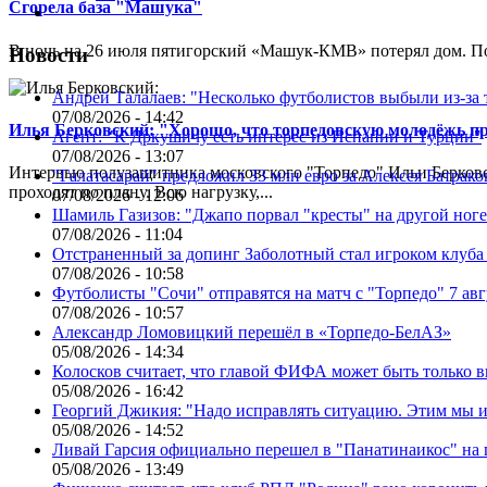
Сгорела база "Машука"
В ночь на 26 июля пятигорский «Машук-КМВ» потерял дом. Пож
Новости
Андрей Талалаев: "Несколько футболистов выбыли из-за 
07/08/2026 - 14:42
Илья Берковский: "Хорошо, что торпедовскую молодёжь п
Агент: "К Дркушичу есть интерес из Испании и Турции"
07/08/2026 - 13:07
Интервью полузащитника московского "Торпедо" Ильи Берковс
"Галатасарай" предложил 33 млн евро за Алексея Батрако
проходят по плану. Всю нагрузку,...
07/08/2026 - 12:06
Шамиль Газизов: "Джапо порвал "кресты" на другой ноге.
07/08/2026 - 11:04
Отстраненный за допинг Заболотный стал игроком клуб
07/08/2026 - 10:58
Футболисты "Сочи" отправятся на матч с "Торпедо" 7 авг
07/08/2026 - 10:57
Александр Ломовицкий перешёл в «Торпедо-БелАЗ»
05/08/2026 - 14:34
Колосков считает, что главой ФИФА может быть только 
05/08/2026 - 16:42
Георгий Джикия: "Надо исправлять ситуацию. Этим мы и
05/08/2026 - 14:52
Ливай Гарсия официально перешел в "Панатинаикос" на 
05/08/2026 - 13:49