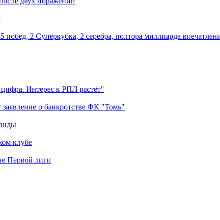
 после двух поражений
м
5 побед, 2 Суперкубка, 2 серебра, полтора миллиарда впечатлен
 цифра. Интерес к РПЛ растёт"
 заявление о банкротстве ФК "Томь"
манды
ком клубе
оне Первой лиги