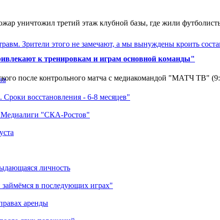
ар уничтожил третий этаж клубной базы, где жили футболисты. 
травм. Зрители этого не замечают, а мы вынуждены кроить соста
ривлекают к тренировкам и играм основной команды"
кого после контрольного матча с медиакомандой "МАТЧ ТВ" (9
ва
 Сроки восстановления - 6-8 месяцев"
а Медиалиги "СКА-Ростов"
уста
выдающаяся личность
 займёмся в последующих играх"
правах аренды