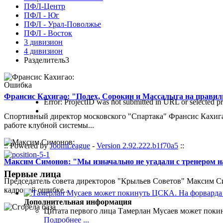
ПФЛ-Центр
ПФЛ - Юг
ПФЛ - Урал-Поволжье
ПФЛ - Восток
3 дивизион
4 дивизион
Разделитель3
Ошибка
Франсис Кахигао: "Полех, Сорокин и Массалыга на правиль
Error: ProjectID was not submitted in URL or selected pr
Спортивный директор московского "Спартака" Франсис Кахигао
работе клубной системы...
:: Powered by
JoomLeague
-
Version 2.92.222.b1f70a5
::
Максим Симонов: "Мы изначально не угадали с тренером на
Первые лица
Председатель совета директоров "Крыльев Советов" Максим Си
кадровой ошибке...
Дополнительная информация
Цитата первого лица
Тамерлан Мусаев может поки
Подробнее ...