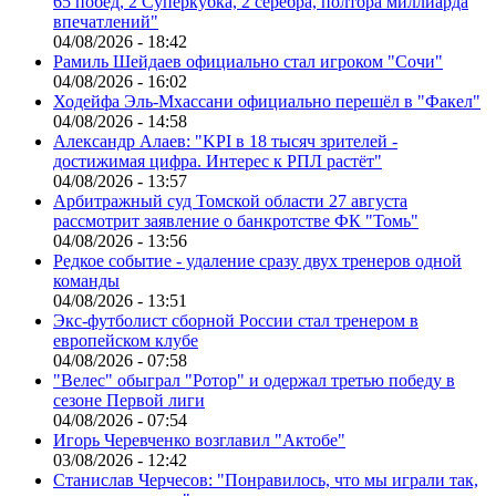
65 побед, 2 Суперкубка, 2 серебра, полтора миллиарда
впечатлений"
04/08/2026 - 18:42
Рамиль Шейдаев официально стал игроком "Сочи"
04/08/2026 - 16:02
Ходейфа Эль-Мхассани официально перешёл в "Факел"
04/08/2026 - 14:58
Александр Алаев: "KPI в 18 тысяч зрителей -
достижимая цифра. Интерес к РПЛ растёт"
04/08/2026 - 13:57
Арбитражный суд Томской области 27 августа
рассмотрит заявление о банкротстве ФК "Томь"
04/08/2026 - 13:56
Редкое событие - удаление сразу двух тренеров одной
команды
04/08/2026 - 13:51
Экс-футболист сборной России стал тренером в
европейском клубе
04/08/2026 - 07:58
"Велес" обыграл "Ротор" и одержал третью победу в
сезоне Первой лиги
04/08/2026 - 07:54
Игорь Черевченко возглавил "Актобе"
03/08/2026 - 12:42
Станислав Черчесов: "Понравилось, что мы играли так,