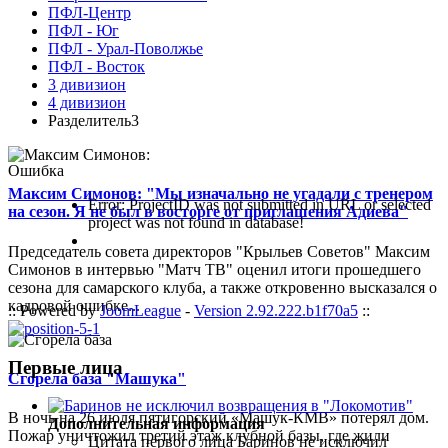
ПФЛ-Центр
ПФЛ - Юг
ПФЛ - Урал-Поволжье
ПФЛ - Восток
3 дивизион
4 дивизион
Разделитель3
Ошибка
Максим Симонов: "Мы изначально не угадали с тренером
Error: ProjectID was not submitted in URL or selected
на сезон. Я не был в восторге от приглашения Адиева"
project was not found in database!
Председатель совета директоров "Крыльев Советов" Максим
Симонов в интервью "Матч ТВ" оценил итоги прошедшего
сезона для самарского клуба, а также откровенно высказался о
кадровой ошибке...
:: Powered by
JoomLeague
-
Version 2.92.222.b1f70a5
::
Первые лица
Сгорела база "Машука"
В ночь на 26 июля пятигорский «Машук-КМВ» потерял дом.
Дополнительная информация
Пожар уничтожил третий этаж клубной базы, где жили
Цитата первого лица
Баринов не исключил