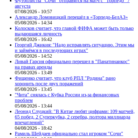
Футболисты "Сочи" отправятся на матч с "Торпедо" 7
августа
07/08/2026 - 10:57
Александр Ломовицкий перешёл в «Торпедо-БелАЗ»
05/08/2026 - 14:34
Колосков считает, что главой ФИФА может быть только
выдающаяся личность
05/08/2026 - 16:42
Георгий Джикия: "Надо исправлять ситуацию. Этим мы
и займёмся в последующих играх"
05/08/2026 - 14:52
Ливай Гарсия официально перешел в "Панатинаикос"
на правах аренды
05/08/2026 - 13:49
Фищенко считает, что клуб РПЛ "Родина" рано
хоронить после двух поражений
05/08/2026 - 13:45
"Чита" снялась с Кубка России из-за финансовых
проблем
05/08/2026 - 13:44
Леонид Слуцкий: "В Китае любят цифрами: 109 матчей,
65 побед, 2 Суперкубка, 2 серебра, полтора миллиарда
впечатлений"
04/08/2026 - 18:42
Рамиль Шейдаев официально стал игроком "Сочи"