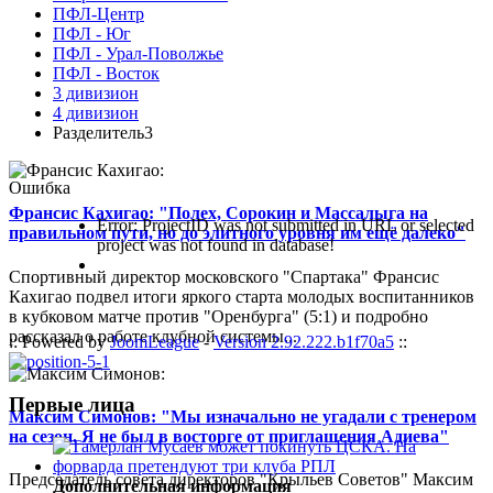
ПФЛ-Центр
ПФЛ - Юг
ПФЛ - Урал-Поволжье
ПФЛ - Восток
3 дивизион
4 дивизион
Разделитель3
Ошибка
Франсис Кахигао: "Полех, Сорокин и Массалыга на
Error: ProjectID was not submitted in URL or selected
правильном пути, но до элитного уровня им ещё далеко"
project was not found in database!
Спортивный директор московского "Спартака" Франсис
Кахигао подвел итоги яркого старта молодых воспитанников
в кубковом матче против "Оренбурга" (5:1) и подробно
рассказал о работе клубной системы...
:: Powered by
JoomLeague
-
Version 2.92.222.b1f70a5
::
Первые лица
Максим Симонов: "Мы изначально не угадали с тренером
на сезон. Я не был в восторге от приглашения Адиева"
Председатель совета директоров "Крыльев Советов" Максим
Дополнительная информация