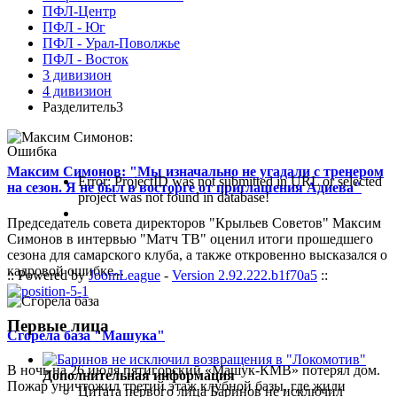
ПФЛ-Центр
ПФЛ - Юг
ПФЛ - Урал-Поволжье
ПФЛ - Восток
3 дивизион
4 дивизион
Разделитель3
Ошибка
Максим Симонов: "Мы изначально не угадали с тренером
Error: ProjectID was not submitted in URL or selected
на сезон. Я не был в восторге от приглашения Адиева"
project was not found in database!
Председатель совета директоров "Крыльев Советов" Максим
Симонов в интервью "Матч ТВ" оценил итоги прошедшего
сезона для самарского клуба, а также откровенно высказался о
кадровой ошибке...
:: Powered by
JoomLeague
-
Version 2.92.222.b1f70a5
::
Первые лица
Сгорела база "Машука"
В ночь на 26 июля пятигорский «Машук-КМВ» потерял дом.
Дополнительная информация
Пожар уничтожил третий этаж клубной базы, где жили
Цитата первого лица
Баринов не исключил