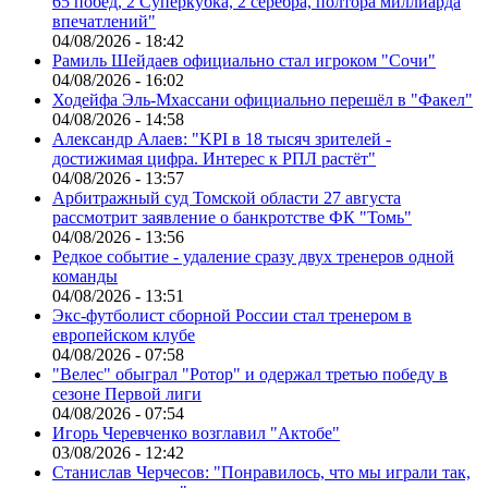
65 побед, 2 Суперкубка, 2 серебра, полтора миллиарда
впечатлений"
04/08/2026 - 18:42
Рамиль Шейдаев официально стал игроком "Сочи"
04/08/2026 - 16:02
Ходейфа Эль-Мхассани официально перешёл в "Факел"
04/08/2026 - 14:58
Александр Алаев: "KPI в 18 тысяч зрителей -
достижимая цифра. Интерес к РПЛ растёт"
04/08/2026 - 13:57
Арбитражный суд Томской области 27 августа
рассмотрит заявление о банкротстве ФК "Томь"
04/08/2026 - 13:56
Редкое событие - удаление сразу двух тренеров одной
команды
04/08/2026 - 13:51
Экс-футболист сборной России стал тренером в
европейском клубе
04/08/2026 - 07:58
"Велес" обыграл "Ротор" и одержал третью победу в
сезоне Первой лиги
04/08/2026 - 07:54
Игорь Черевченко возглавил "Актобе"
03/08/2026 - 12:42
Станислав Черчесов: "Понравилось, что мы играли так,