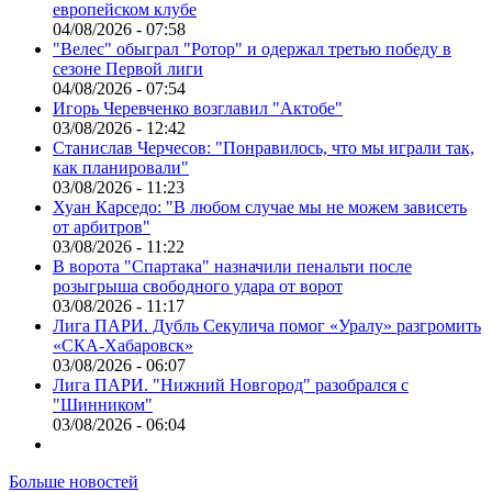
европейском клубе
04/08/2026 - 07:58
"Велес" обыграл "Ротор" и одержал третью победу в
сезоне Первой лиги
04/08/2026 - 07:54
Игорь Черевченко возглавил "Актобе"
03/08/2026 - 12:42
Станислав Черчесов: "Понравилось, что мы играли так,
как планировали"
03/08/2026 - 11:23
Хуан Карседо: "В любом случае мы не можем зависеть
от арбитров"
03/08/2026 - 11:22
В ворота "Спартака" назначили пенальти после
розыгрыша свободного удара от ворот
03/08/2026 - 11:17
Лига ПАРИ. Дубль Секулича помог «Уралу» разгромить
«СКА-Хабаровск»
03/08/2026 - 06:07
Лига ПАРИ. "Нижний Новгород" разобрался с
"Шинником"
03/08/2026 - 06:04
Больше новостей