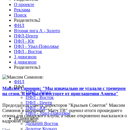
О проекте
Реклама
Поиск
Разделитель2
ФНЛ
Вторая лига А - Золото
ПФЛ-Центр
ПФЛ - Юг
ПФЛ - Урал-Поволжье
ПФЛ - Восток
3 дивизион
4 дивизион
Разделитель3
ФНЛ
ПФЛ
Максим Симонов: "Мы изначально не угадали с тренером
ПФЛ - Запад
на сезон. Я не был в восторге от приглашения Адиева"
ПФЛ - Восток
ПФЛ - Центр
Председатель совета директоров "Крыльев Советов" Максим
ПФЛ - Юг
Симонов в интервью "Матч ТВ" оценил итоги прошедшего
ПФЛ - Урал-Поволжье
сезона для самарского клуба, а также откровенно высказался о
III дивизион
кадровой ошибке...
Дальний Восток
Золотое Кольцо