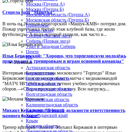
Москва (Группа А)
Москва (Группа Б)
Сгорела база "Машука"
Московская область (Группа А)
Московская область (Группа Б)
В ночь на 26 июля пятигорский «Машук-КМВ» потерял дом.
Приволжье
Пожар уничтожил третий этаж клубной базы, где жили
Северо-Запад
футболисты. А вода, которой тушили, как часто и...
Сибирь (Высшая лига)
Сибирь (Первая лига)
Урал и Западная Сибирь
Центр
Илья Берковский: "Хорошо, что торпедовскую молодёжь
Юг
привлекают к тренировкам и играм основной команды"
Регионы
Астраханская область
Интервью полузащитника московского "Торпедо" Ильи
Башкортостан
Берковского после контрольного матча с медиакомандой
Белгородская область
"МАТЧ ТВ" (9:0) в рамках летних учебно-тренировочных
Брянская область
сборов.— Сборы проходят по плану. Всю нагрузку,...
Владимирская область
Волгоградская область
Воронежская область
Калининградская область
Калужская область
Михаил Кержаков: "В новой должности ответственность
Краснодарский край
намного больше"
Крым
Курская область
Тренер вратарей "Зенита" Михаил Кержаков в интервью
Ленинградская область