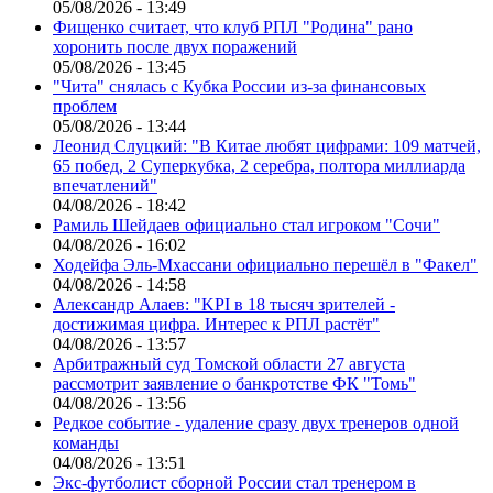
05/08/2026 - 13:49
Фищенко считает, что клуб РПЛ "Родина" рано
хоронить после двух поражений
05/08/2026 - 13:45
"Чита" снялась с Кубка России из-за финансовых
проблем
05/08/2026 - 13:44
Леонид Слуцкий: "В Китае любят цифрами: 109 матчей,
65 побед, 2 Суперкубка, 2 серебра, полтора миллиарда
впечатлений"
04/08/2026 - 18:42
Рамиль Шейдаев официально стал игроком "Сочи"
04/08/2026 - 16:02
Ходейфа Эль-Мхассани официально перешёл в "Факел"
04/08/2026 - 14:58
Александр Алаев: "KPI в 18 тысяч зрителей -
достижимая цифра. Интерес к РПЛ растёт"
04/08/2026 - 13:57
Арбитражный суд Томской области 27 августа
рассмотрит заявление о банкротстве ФК "Томь"
04/08/2026 - 13:56
Редкое событие - удаление сразу двух тренеров одной
команды
04/08/2026 - 13:51
Экс-футболист сборной России стал тренером в