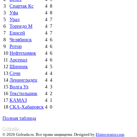
3
Спартак Кс
4
8
3
Уфа
4
8
5
Урал
4
7
6
Торпедо М
4
7
7
Енисей
4
7
8
Челябинск
4
6
9
Ротор
4
6
10
Нефтехимик
4
6
11
Арсенал
4
6
12
Шинник
4
5
13
Сочи
4
4
14
Ленинградец
4
4
15
Волга Ул
4
3
16
Текстильщик
4
2
17
КАМАЗ
4
1
18
СКА-Хабаровск
4
0
Полная таблица
Goleada
© 2026 Goleada.ru. Все права защищены. Designed by
Elsitecreator.com
.