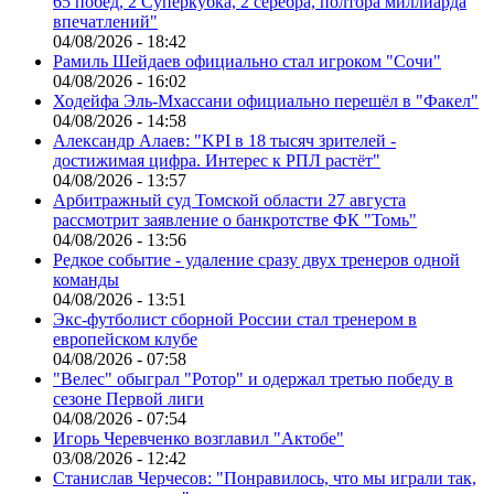
65 побед, 2 Суперкубка, 2 серебра, полтора миллиарда
впечатлений"
04/08/2026 - 18:42
Рамиль Шейдаев официально стал игроком "Сочи"
04/08/2026 - 16:02
Ходейфа Эль-Мхассани официально перешёл в "Факел"
04/08/2026 - 14:58
Александр Алаев: "KPI в 18 тысяч зрителей -
достижимая цифра. Интерес к РПЛ растёт"
04/08/2026 - 13:57
Арбитражный суд Томской области 27 августа
рассмотрит заявление о банкротстве ФК "Томь"
04/08/2026 - 13:56
Редкое событие - удаление сразу двух тренеров одной
команды
04/08/2026 - 13:51
Экс-футболист сборной России стал тренером в
европейском клубе
04/08/2026 - 07:58
"Велес" обыграл "Ротор" и одержал третью победу в
сезоне Первой лиги
04/08/2026 - 07:54
Игорь Черевченко возглавил "Актобе"
03/08/2026 - 12:42
Станислав Черчесов: "Понравилось, что мы играли так,