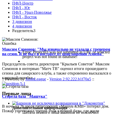
ПФЛ-Центр
ПФЛ - Юг
ПФЛ - Урал-Поволжье
ПФЛ - Восток
3 дивизион
4 дивизион
Разделитель3
Ошибка
Максим Симонов: "Мы изначально не угадали с тренером
Error: ProjectID was not submitted in URL or selected
на сезон. Я не был в восторге от приглашения Адиева"
project was not found in database!
Председатель совета директоров "Крыльев Советов" Максим
Симонов в интервью "Матч ТВ" оценил итоги прошедшего
сезона для самарского клуба, а также откровенно высказался о
кадровой ошибке...
:: Powered by
JoomLeague
-
Version 2.92.222.b1f70a5
::
Первые лица
Сгорела база "Машука"
В ночь на 26 июля пятигорский «Машук-КМВ» потерял дом.
Дополнительная информация
Пожар уничтожил третий этаж клубной базы, где жили
Цитата первого лица
Баринов не исключил