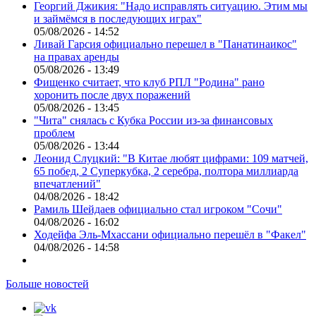
Георгий Джикия: "Надо исправлять ситуацию. Этим мы
и займёмся в последующих играх"
05/08/2026 - 14:52
Ливай Гарсия официально перешел в "Панатинаикос"
на правах аренды
05/08/2026 - 13:49
Фищенко считает, что клуб РПЛ "Родина" рано
хоронить после двух поражений
05/08/2026 - 13:45
"Чита" снялась с Кубка России из-за финансовых
проблем
05/08/2026 - 13:44
Леонид Слуцкий: "В Китае любят цифрами: 109 матчей,
65 побед, 2 Суперкубка, 2 серебра, полтора миллиарда
впечатлений"
04/08/2026 - 18:42
Рамиль Шейдаев официально стал игроком "Сочи"
04/08/2026 - 16:02
Ходейфа Эль-Мхассани официально перешёл в "Факел"
04/08/2026 - 14:58
Больше новостей