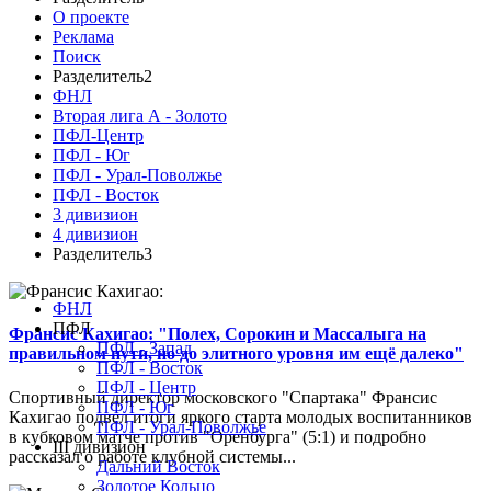
О проекте
Реклама
Поиск
Разделитель2
ФНЛ
Вторая лига А - Золото
ПФЛ-Центр
ПФЛ - Юг
ПФЛ - Урал-Поволжье
ПФЛ - Восток
3 дивизион
4 дивизион
Разделитель3
ФНЛ
ПФЛ
Франсис Кахигао: "Полех, Сорокин и Массалыга на
ПФЛ - Запад
правильном пути, но до элитного уровня им ещё далеко"
ПФЛ - Восток
ПФЛ - Центр
Спортивный директор московского "Спартака" Франсис
ПФЛ - Юг
Кахигао подвел итоги яркого старта молодых воспитанников
ПФЛ - Урал-Поволжье
в кубковом матче против "Оренбурга" (5:1) и подробно
III дивизион
рассказал о работе клубной системы...
Дальний Восток
Золотое Кольцо