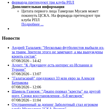
Дополнительная информация
Цитата первого лица
Тамерлан Мусаев может
покинуть ЦСКА. На форварда претендуют три
клуба РПЛ
Подробнее ...
Новости
Андрей Талалаев: "Несколько футболистов выбыли из-
за травм. Зрители этого не замечают, а мы вынуждены
кроить состав"
07/08/2026 - 14:42
Агент: "К Дркушичу есть интерес из Испании и
Турции"
07/08/2026 - 13:07
"Галатасарай" предложил 33 млн евро за Алексея
Батракова
07/08/2026 - 12:06
Шамиль Газизов: "Джапо порвал "кресты" на другой
ноге. Сроки восстановления - 6-8 месяцев"
07/08/2026 - 11:04
Отстраненный за допинг Заболотный стал игроком
клуба Медиалиги "СКА-Ростов"