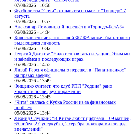
07/08/2026 - 10:58
Футболисты "Сочи" отправятся на матч с "Торпедо" 7
августа
07/08/2026 - 10:57
Александр Ломовицкий перешёл в «Торпедо-БелАЗ»
05/08/2026 - 14:34
Колосков считает, что главой ФИФА может быть только
выдающаяся личность
05/08/2026 - 16:42
Георгий Джикия: "Надо исправлять ситуацию. Этим мы
и займёмся в последующих играх"
05/08/2026 - 14:52
Ливай Гарсия официально перешел в "Панатинаикос"
на правах аренды
05/08/2026 - 13:49
Фищенко считает, что клуб РПЛ "Родина" рано
хоронить после двух поражений
05/08/2026 - 13:45
"Чита" снялась с Кубка России из-за финансовых
проблем
05/08/2026 - 13:44
Леонид Слуцкий: "В Китае любят цифрами: 109 матчей,
65 побед, 2 Суперкубка, 2 серебра, полтора миллиарда
впечатлений"