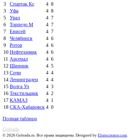
3
Спартак Кс
4
8
3
Уфа
4
8
5
Урал
4
7
6
Торпедо М
4
7
7
Енисей
4
7
8
Челябинск
4
6
9
Ротор
4
6
10
Нефтехимик
4
6
11
Арсенал
4
6
12
Шинник
4
5
13
Сочи
4
4
14
Ленинградец
4
4
15
Волга Ул
4
3
16
Текстильщик
4
2
17
КАМАЗ
4
1
18
СКА-Хабаровск
4
0
Полная таблица
Goleada
© 2026 Goleada.ru. Все права защищены. Designed by
Elsitecreator.com
.