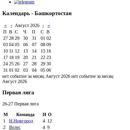
Календарь - Башкортостан
«
‹
Август 2026
›
»
П
В
С
Ч
П
С
В
27
28
29
30
31
01
02
03
04
05
06
07
08
09
10
11
12
13
14
15
16
17
18
19
20
21
22
23
24
25
26
27
28
29
30
31
01
02
03
04
05
06
нет событие за месяц Август 2026
нет событие за месяц
Август 2026
Первая лига
26-27 Первая лига
М
Команда
И
О
1
Н.Новгород
4
12
2
Велес
4
9