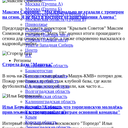
Москва (Группа А)
Москва (Группа Б)
Максим Симонов: "Мы изначально не угадали с тренером
Московская область (Группа А)
на сезон. Я не был в восторге от приглашения Адиева"
Московская область (Группа Б)
Приволжье
Председатель совета директоров "Крыльев Советов" Максим
Северо-Запад
Симонов в интервью "Матч ТВ" оценил итоги прошедшего
Сибирь (Высшая лига)
сезона для самарского клуба, а также откровенно высказался о
Сибирь (Первая лига)
кадровой ошибке...
Урал и Западная Сибирь
Центр
Юг
Регионы
Сгорела база "Машука"
Астраханская область
Башкортостан
В ночь на 26 июля пятигорский «Машук-КМВ» потерял дом.
Белгородская область
Пожар уничтожил третий этаж клубной базы, где жили
Брянская область
футболисты. А вода, которой тушили, как часто и...
Владимирская область
Волгоградская область
Воронежская область
Калининградская область
Калужская область
Илья Берковский: "Хорошо, что торпедовскую молодёжь
Краснодарский край
привлекают к тренировкам и играм основной команды"
Крым
Курская область
Интервью полузащитника московского "Торпедо" Ильи
Ленинградская область