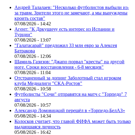
Андрей Талалаев: "Несколько футболистов выбыли из-
за травм. Зрители этого не замечают, а мы вынуждены
кроить состав"
07/08/2026 - 14:42
Агент: "К Дркушичу есть интерес из Испании и
Турции"
07/08/2026 - 13:07
"Галатасарай" предложил 33 млн евро за Алексея
Батракова
07/08/2026 - 12:06
Шамиль Газизов: "Джапо порвал "кресты" на другой
ноге. Сроки восстановления - 6-8 месяцев"
07/08/2026 - 11:04
Отстраненный за допинг Заболотный стал игроком
клуба Медиалиги "СКА-Ростов"
07/08/2026 - 10:58
Футболисты "Сочи" отправятся на матч с "Торпедо" 7
августа
07/08/2026 - 10:57
Александр Ломовицкий перешёл в «Торпедо-БелАЗ»
05/08/2026 - 14:34
Колосков считает, что главой ФИФА может быть только
выдающаяся личность
05/08/2026 - 16:42