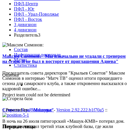
ПФЛ-Центр
ПФЛ - Юг
ПФЛ - Урал-Поволжье
ПФЛ - Восток
3 дивизион
4 дивизион
Разделитель3
Состав
Информация о команде
Максим Симонов: "Мы изначально не угадали с тренером
Матчи
на сезон. Я не был в восторге от приглашения Адиева"
Статистика
Председатель совета директоров "Крыльев Советов" Максим
Ошибка
Симонов в интервью "Матч ТВ" оценил итоги прошедшего
сезона для самарского клуба, а также откровенно высказался о
кадровой ошибке...
Project team could not be determined
Сгорела база "Машука"
:: Powered by
JoomLeague
-
Version 2.92.222.b1f70a5
::
В ночь на 26 июля пятигорский «Машук-КМВ» потерял дом.
Первые лица
Пожар уничтожил третий этаж клубной базы, где жили