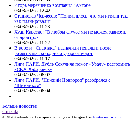
Игорь Черевченко возглавил "Актобе"
03/08/2026 - 12:42
Станислав Черчесов: "Понравилось, что мы играли так,
как планировали"
03/08/2026 - 11:23
Хуан Карседо: "В любом случае мы не можем зависеть
от арбитров"
03/08/2026 - 11:22
В ворота "Спартака" назначили пенальти после
розыгрыша свободного удара от ворот
03/08/2026 - 11:17
Лига ПАРИ. Дубль Секулича помог «Уралу» разгромить
«СКА-Хабаровск»
03/08/2026 - 06:07
Лига ПАРИ. "Нижний Новгород" разобрался с
"Шинником"
03/08/2026 - 06:04
Больше новостей
Goleada
© 2026 Goleada.ru. Все права защищены. Designed by
Elsitecreator.com
.