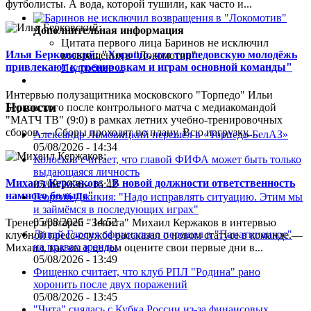
футболисты. А вода, которой тушили, как часто и...
Дополнительная информация
Цитата первого лица
Баринов не исключил
Илья Берковский: "Хорошо, что торпедовскую молодёжь
возвращения в "Локомотив"
привлекают к тренировкам и играм основной команды"
Подробнее ...
Интервью полузащитника московского "Торпедо" Ильи
Новости
Берковского после контрольного матча с медиакомандой
"МАТЧ ТВ" (9:0) в рамках летних учебно-тренировочных
сборов.— Сборы проходят по плану. Всю нагрузку,...
Александр Ломовицкий перешёл в «Торпедо-БелАЗ»
05/08/2026 - 14:34
Колосков считает, что главой ФИФА может быть только
выдающаяся личность
Михаил Кержаков: "В новой должности ответственность
05/08/2026 - 16:42
намного больше"
Георгий Джикия: "Надо исправлять ситуацию. Этим мы
и займёмся в последующих играх"
05/08/2026 - 14:52
Тренер вратарей "Зенита" Михаил Кержаков в интервью
Ливай Гарсия официально перешел в "Панатинаикос"
клубной пресс-службе рассказал о новом статусе в команде.—
на правах аренды
Михаил, как вы в целом оцените свои первые дни в...
05/08/2026 - 13:49
Фищенко считает, что клуб РПЛ "Родина" рано
хоронить после двух поражений
05/08/2026 - 13:45
"Чита" снялась с Кубка России из-за финансовых