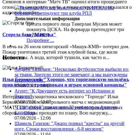
Симонов в интервью "Матч ТВ" оценил итоги прошедшего
сезона для самарского клуба, а также откровенно высказался о
кадровой ошибке...
Дополнительная информация
Цитата первого лица
Тамерлан Мусаев может
покинуть ЦСКА. На форварда претендуют три
Сгорела база "Машука"
клуба РПЛ
Подробнее ...
В ночь на 26 июля пятигорский «Машук-КМВ» потерял дом.
Пожар уничтожил третий этаж клубной базы, где жили
Новости
футболисты. А вода, которой тушили, как часто и...
Андрей Талалаев: "Несколько футболистов выбыли из-
за травм. Зрители этого не замечают, а мы вынуждены
Илья Берковский: "Хорошо, что торпедовскую молодёжь
кроить состав"
привлекают к тренировкам и играм основной команды"
07/08/2026 - 14:42
Агент: "К Дркушичу есть интерес из Испании и
Турции"
Интервью полузащитника московского "Торпедо" Ильи
07/08/2026 - 13:07
Берковского после контрольного матча с медиакомандой
"Галатасарай" предложил 33 млн евро за Алексея
"МАТЧ ТВ" (9:0) в рамках летних учебно-тренировочных
Батракова
сборов.— Сборы проходят по плану. Всю нагрузку,...
07/08/2026 - 12:06
Шамиль Газизов: "Джапо порвал "кресты" на другой
ноге. Сроки восстановления - 6-8 месяцев"
07/08/2026 - 11:04