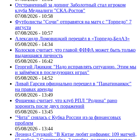
Отстраненный за допинг Заболотный стал игроком
клуба Медиалиги "СКА-Ростов"
07/08/2026 - 10:58
Футболисты "Сочи" отправятся на матч с "Торпедо" 7
августа
07/08/2026 - 10:57
Александр Ломовицкий перешёл в «Торпедо-БелАЗ»
05/08/2026 - 14:34
Колосков считает, что главой ФИФА может быть только
выдающаяся личность
05/08/2026 - 16:42
Георгий Джикия: "Надо исправлять ситуацию. Этим мы
и займёмся в последующих играх"
05/08/2026 - 14:52
Ливай Гарсия официально перешел в "Панатинаикос"
на правах аренды
05/08/2026 - 13:49
Фищенко считает, что клуб РПЛ "Родина" рано
хоронить после двух поражений
05/08/2026 - 13:45
"Чита" снялась с Кубка России из-за финансовых
проблем
05/08/2026 - 13:44
Леонид Слуцкий: "В Китае любят цифрами: 109 матчей,
65 побед, 2 Суперкубка, 2 серебра, полтора миллиарда