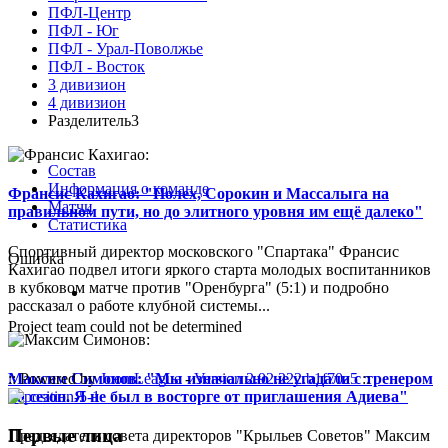
ПФЛ-Центр
ПФЛ - Юг
ПФЛ - Урал-Поволжье
ПФЛ - Восток
3 дивизион
4 дивизион
Разделитель3
Состав
Информация о команде
Франсис Кахигао: "Полех, Сорокин и Массалыга на
Матчи
правильном пути, но до элитного уровня им ещё далеко"
Статистика
Спортивный директор московского "Спартака" Франсис
Ошибка
Кахигао подвел итоги яркого старта молодых воспитанников
в кубковом матче против "Оренбурга" (5:1) и подробно
рассказал о работе клубной системы...
Project team could not be determined
Максим Симонов: "Мы изначально не угадали с тренером
:: Powered by
JoomLeague
-
Version 2.92.222.b1f70a5
::
на сезон. Я не был в восторге от приглашения Адиева"
Первые лица
Председатель совета директоров "Крыльев Советов" Максим