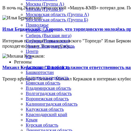
Москва (Группа А)
В ночь на 26 июля пятигорский «Машук-КМВ» потерял дом. Пож
Москва (Группа Б)
Московская область (Группа А)
Московская область (Группа Б)
Приволжье
Илья Берковский: "Хорошо, что торпедовскую молодёжь п
Северо-Запад
Сибирь (Высшая лига)
Интервью полузащитника московского "Торпедо" Ильи Берковс
Сибирь (Первая лига)
проходят по плану. Всю нагрузку,...
Урал и Западная Сибирь
Центр
Юг
Регионы
Астраханская область
Михаил Кержаков: "В новой должности ответственность н
Башкортостан
Белгородская область
Тренер вратарей "Зенита" Михаил Кержаков в интервью клубной
Брянская область
Владимирская область
Волгоградская область
Воронежская область
Калининградская область
Калужская область
Краснодарский край
Крым
Курская область
Ленинградская область