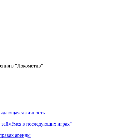
ения в "Локомотив"
выдающаяся личность
 займёмся в последующих играх"
правах аренды