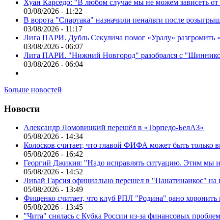
Хуан Карседо: "В любом случае мы не можем зависеть от
03/08/2026 - 11:22
В ворота "Спартака" назначили пенальти после розыгрыш
03/08/2026 - 11:17
Лига ПАРИ. Дубль Секулича помог «Уралу» разгромить
03/08/2026 - 06:07
Лига ПАРИ. "Нижний Новгород" разобрался с "Шинник
03/08/2026 - 06:04
Больше новостей
Новости
Александр Ломовицкий перешёл в «Торпедо-БелАЗ»
05/08/2026 - 14:34
Колосков считает, что главой ФИФА может быть только 
05/08/2026 - 16:42
Георгий Джикия: "Надо исправлять ситуацию. Этим мы и
05/08/2026 - 14:52
Ливай Гарсия официально перешел в "Панатинаикос" на 
05/08/2026 - 13:49
Фищенко считает, что клуб РПЛ "Родина" рано хоронить
05/08/2026 - 13:45
"Чита" снялась с Кубка России из-за финансовых пробле