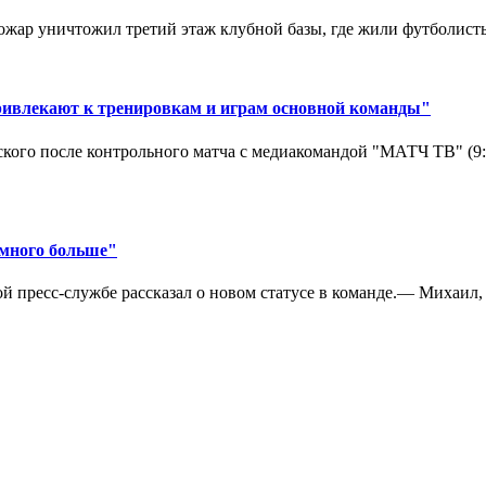
ар уничтожил третий этаж клубной базы, где жили футболисты. 
ривлекают к тренировкам и играм основной команды"
кого после контрольного матча с медиакомандой "МАТЧ ТВ" (9
амного больше"
 пресс-службе рассказал о новом статусе в команде.— Михаил, к