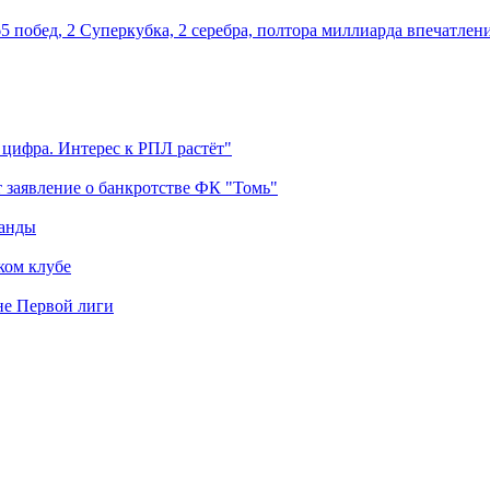
5 побед, 2 Суперкубка, 2 серебра, полтора миллиарда впечатлен
 цифра. Интерес к РПЛ растёт"
 заявление о банкротстве ФК "Томь"
манды
ком клубе
оне Первой лиги