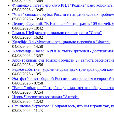
05/08/2026 - 13:49
Фищенко считает, что клуб РПЛ "Родина" рано хоронить
05/08/2026 - 13:45
"Чита" снялась с Кубка России из-за финансовых пробле
05/08/2026 - 13:44
Леонид Слуцкий: "В Китае любят цифрами: 109 матчей, 6
04/08/2026 - 18:42
Рамиль Шейдаев официально стал игроком "Сочи"
04/08/2026 - 16:02
Ходейфа Эль-Мхассани официально перешёл в "Факел"
04/08/2026 - 14:58
Александр Алаев: "KPI в 18 тысяч зрителей - достижимая
04/08/2026 - 13:57
Арбитражный суд Томской области 27 августа рассмотрит
04/08/2026 - 13:56
Редкое событие - удаление сразу двух тренеров одной ко
04/08/2026 - 13:51
Экс-футболист сборной России стал тренером в европейс
04/08/2026 - 07:58
"Велес" обыграл "Ротор" и одержал третью победу в сез
04/08/2026 - 07:54
Игорь Черевченко возглавил "Актобе"
03/08/2026 - 12:42
Станислав Черчесов: "Понравилось, что мы играли так, 
03/08/2026 - 11:23