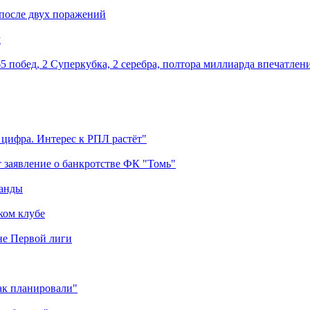
 после двух поражений
м
5 побед, 2 Суперкубка, 2 серебра, полтора миллиарда впечатлен
 цифра. Интерес к РПЛ растёт"
 заявление о банкротстве ФК "Томь"
манды
ком клубе
оне Первой лиги
как планировали"