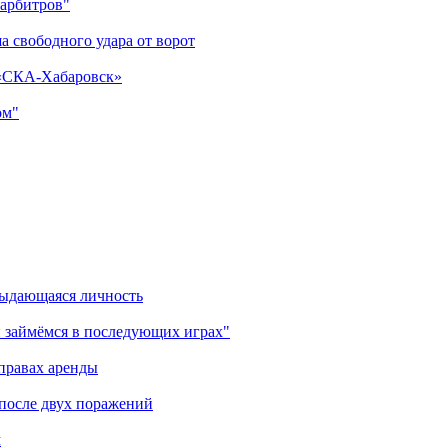
 арбитров"
а свободного удара от ворот
 «СКА-Хабаровск»
ом"
выдающаяся личность
 займёмся в последующих играх"
правах аренды
 после двух поражений
м