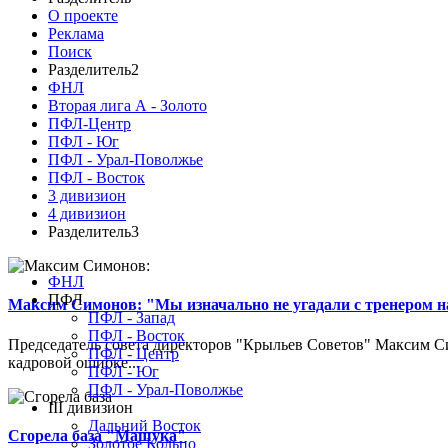
О проекте
Реклама
Поиск
Разделитель2
ФНЛ
Вторая лига А - Золото
ПФЛ-Центр
ПФЛ - Юг
ПФЛ - Урал-Поволжье
ПФЛ - Восток
3 дивизион
4 дивизион
Разделитель3
ФНЛ
ПФЛ
Максим Симонов: "Мы изначально не угадали с тренером на
ПФЛ - Запад
ПФЛ - Восток
Председатель совета директоров "Крыльев Советов" Максим Си
ПФЛ - Центр
кадровой ошибке...
ПФЛ - Юг
ПФЛ - Урал-Поволжье
III дивизион
Дальний Восток
Сгорела база "Машука"
Золотое Кольцо