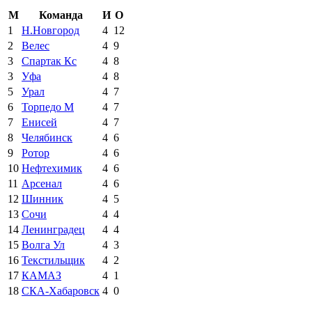
М
Команда
И
О
1
Н.Новгород
4
12
2
Велес
4
9
3
Спартак Кс
4
8
3
Уфа
4
8
5
Урал
4
7
6
Торпедо М
4
7
7
Енисей
4
7
8
Челябинск
4
6
9
Ротор
4
6
10
Нефтехимик
4
6
11
Арсенал
4
6
12
Шинник
4
5
13
Сочи
4
4
14
Ленинградец
4
4
15
Волга Ул
4
3
16
Текстильщик
4
2
17
КАМАЗ
4
1
18
СКА-Хабаровск
4
0