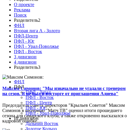
О проекте
Реклама
Поиск
Разделитель2
ФНЛ
Вторая лига А - Золото
ПФЛ-Центр
ПФЛ - Юг
ПФЛ - Урал-Поволжье
ПФЛ - Восток
3 дивизион
4 дивизион
Разделитель3
ФНЛ
ПФЛ
Максим Симонов: "Мы изначально не угадали с тренером
ПФЛ - Запад
на сезон. Я не был в восторге от приглашения Адиева"
ПФЛ - Восток
ПФЛ - Центр
Председатель совета директоров "Крыльев Советов" Максим
ПФЛ - Юг
Симонов в интервью "Матч ТВ" оценил итоги прошедшего
ПФЛ - Урал-Поволжье
сезона для самарского клуба, а также откровенно высказался о
III дивизион
кадровой ошибке...
Дальний Восток
Золотое Кольцо