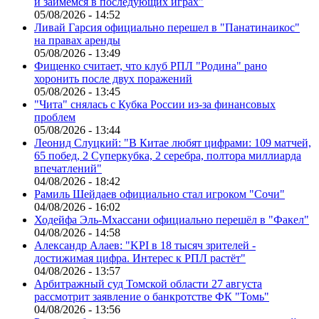
и займёмся в последующих играх"
05/08/2026 - 14:52
Ливай Гарсия официально перешел в "Панатинаикос"
на правах аренды
05/08/2026 - 13:49
Фищенко считает, что клуб РПЛ "Родина" рано
хоронить после двух поражений
05/08/2026 - 13:45
"Чита" снялась с Кубка России из-за финансовых
проблем
05/08/2026 - 13:44
Леонид Слуцкий: "В Китае любят цифрами: 109 матчей,
65 побед, 2 Суперкубка, 2 серебра, полтора миллиарда
впечатлений"
04/08/2026 - 18:42
Рамиль Шейдаев официально стал игроком "Сочи"
04/08/2026 - 16:02
Ходейфа Эль-Мхассани официально перешёл в "Факел"
04/08/2026 - 14:58
Александр Алаев: "KPI в 18 тысяч зрителей -
достижимая цифра. Интерес к РПЛ растёт"
04/08/2026 - 13:57
Арбитражный суд Томской области 27 августа
рассмотрит заявление о банкротстве ФК "Томь"
04/08/2026 - 13:56