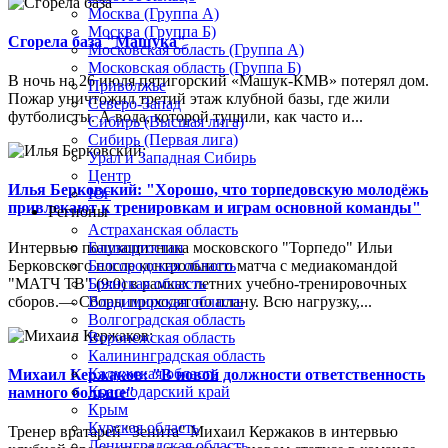
Москва (Группа А)
Москва (Группа Б)
Сгорела база "Машука"
Московская область (Группа А)
Московская область (Группа Б)
В ночь на 26 июля пятигорский «Машук-КМВ» потерял дом.
Приволжье
Пожар уничтожил третий этаж клубной базы, где жили
Северо-Запад
футболисты. А вода, которой тушили, как часто и...
Сибирь (Высшая лига)
Сибирь (Первая лига)
Урал и Западная Сибирь
Центр
Илья Берковский: "Хорошо, что торпедовскую молодёжь
Юг
привлекают к тренировкам и играм основной команды"
Регионы
Астраханская область
Интервью полузащитника московского "Торпедо" Ильи
Башкортостан
Берковского после контрольного матча с медиакомандой
Белгородская область
"МАТЧ ТВ" (9:0) в рамках летних учебно-тренировочных
Брянская область
сборов.— Сборы проходят по плану. Всю нагрузку,...
Владимирская область
Волгоградская область
Воронежская область
Калининградская область
Калужская область
Михаил Кержаков: "В новой должности ответственность
Краснодарский край
намного больше"
Крым
Курская область
Тренер вратарей "Зенита" Михаил Кержаков в интервью
Ленинградская область