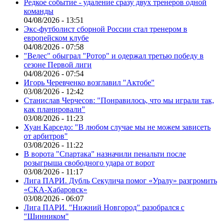
Редкое событие - удаление сразу двух тренеров одной
команды
04/08/2026 - 13:51
Экс-футболист сборной России стал тренером в
европейском клубе
04/08/2026 - 07:58
"Велес" обыграл "Ротор" и одержал третью победу в
сезоне Первой лиги
04/08/2026 - 07:54
Игорь Черевченко возглавил "Актобе"
03/08/2026 - 12:42
Станислав Черчесов: "Понравилось, что мы играли так,
как планировали"
03/08/2026 - 11:23
Хуан Карседо: "В любом случае мы не можем зависеть
от арбитров"
03/08/2026 - 11:22
В ворота "Спартака" назначили пенальти после
розыгрыша свободного удара от ворот
03/08/2026 - 11:17
Лига ПАРИ. Дубль Секулича помог «Уралу» разгромить
«СКА-Хабаровск»
03/08/2026 - 06:07
Лига ПАРИ. "Нижний Новгород" разобрался с
"Шинником"