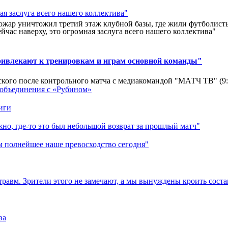
ар уничтожил третий этаж клубной базы, где жили футболисты. 
йчас наверху, это огромная заслуга всего нашего коллектива"
ривлекают к тренировкам и играм основной команды"
кого после контрольного матча с медиакомандой "МАТЧ ТВ" (9
 объединения с «Рубином»
иги
но, где-то это был небольшой возврат за прошлый матч"
м полнейшее наше превосходство сегодня"
травм. Зрители этого не замечают, а мы вынуждены кроить соста
ва