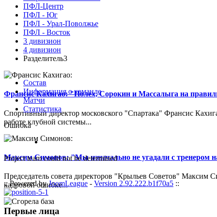
ПФЛ-Центр
ПФЛ - Юг
ПФЛ - Урал-Поволжье
ПФЛ - Восток
3 дивизион
4 дивизион
Разделитель3
Состав
Информация о команде
Франсис Кахигао: "Полех, Сорокин и Массалыга на правиль
Матчи
Статистика
Спортивный директор московского "Спартака" Франсис Кахигао
работе клубной системы...
Ошибка
Максим Симонов: "Мы изначально не угадали с тренером на
Project team could not be determined
Председатель совета директоров "Крыльев Советов" Максим Си
:: Powered by
JoomLeague
-
Version 2.92.222.b1f70a5
::
кадровой ошибке...
Первые лица