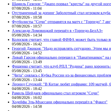
Шамиль Газизов: "Джапо порвал "кресты" на другой ноге.
07/08/2026 - 11:04
Отстраненный за допинг Заболотный стал игроком клуб
07/08/2026 - 10:58
Футболисты "Сочи" отправятся на матч с "Торпедо" 7 авг
07/08/2026 - 10:57
Александр Ломовицкий перешёл в «Торпедо-БелАЗ»
05/08/2026 - 14:34
Колосков считает, что главой ФИФА может быть только 
05/08/2026 - 16:42
Георгий Джикия: "Надо исправлять ситуацию. Этим мы и
05/08/2026 - 14:52
Ливай Гарсия официально перешел в "Панатинаикос" на 
05/08/2026 - 13:49
Фищенко считает, что клуб РПЛ "Родина" рано хоронить
05/08/2026 - 13:45
"Чита" снялась с Кубка России из-за финансовых пробле
05/08/2026 - 13:44
Леонид Слуцкий: "В Китае любят цифрами: 109 матчей, 6
04/08/2026 - 18:42
Рамиль Шейдаев официально стал игроком "Сочи"
04/08/2026 - 16:02
Ходейфа Эль-Мхассани официально перешёл в "Факел"
04/08/2026 - 14:58