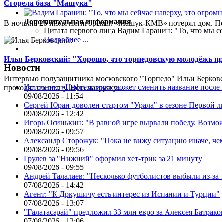
Сгорела база "Машука"
Дополнительная информация
В ночь на 26 июля пятигорский «Машук-КМВ» потерял дом. Пож
Цитата первого лица
Вадим Гаранин: "То, что мы се
Подробнее ...
Илья Берковский: "Хорошо, что торпедовскую молодёжь п
Новости
Интервью полузащитника московского "Торпедо" Ильи Берковс
Источник: «Нефтехимик» может сменить название после
проходят по плану. Всю нагрузку,...
09/08/2026 - 11:54
Сергей Юран доволен стартом "Урала" в сезоне Первой л
09/08/2026 - 12:42
Игорь Осинькин: "В равной игре вырвали победу. Возмож
09/08/2026 - 09:57
Александр Сторожук: "Пока не вижу ситуацию иначе, че
09/08/2026 - 09:56
Грулев за "Нижний" оформил хет-трик за 21 минуту
09/08/2026 - 09:55
Андрей Талалаев: "Несколько футболистов выбыли из-за 
07/08/2026 - 14:42
Агент: "К Дркушичу есть интерес из Испании и Турции"
07/08/2026 - 13:07
"Галатасарай" предложил 33 млн евро за Алексея Батрако
07/08/2026 - 12:06