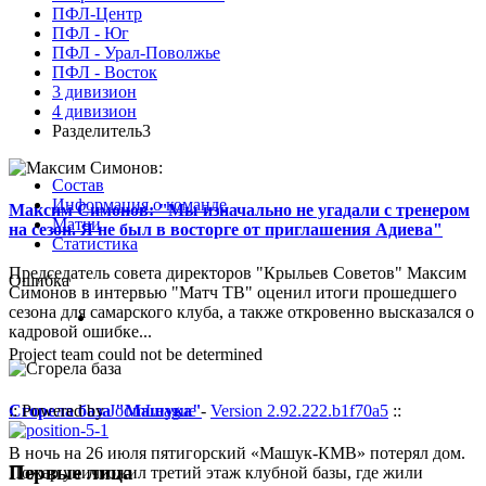
ПФЛ-Центр
ПФЛ - Юг
ПФЛ - Урал-Поволжье
ПФЛ - Восток
3 дивизион
4 дивизион
Разделитель3
Состав
Информация о команде
Максим Симонов: "Мы изначально не угадали с тренером
Матчи
на сезон. Я не был в восторге от приглашения Адиева"
Статистика
Председатель совета директоров "Крыльев Советов" Максим
Ошибка
Симонов в интервью "Матч ТВ" оценил итоги прошедшего
сезона для самарского клуба, а также откровенно высказался о
кадровой ошибке...
Project team could not be determined
Сгорела база "Машука"
:: Powered by
JoomLeague
-
Version 2.92.222.b1f70a5
::
В ночь на 26 июля пятигорский «Машук-КМВ» потерял дом.
Первые лица
Пожар уничтожил третий этаж клубной базы, где жили