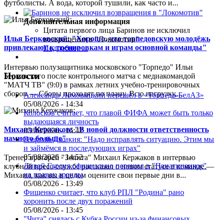
футболисты. А вода, которой тушили, как часто и...
Дополнительная информация
Цитата первого лица
Баринов не исключил
Илья Берковский: "Хорошо, что торпедовскую молодёжь
возвращения в "Локомотив"
привлекают к тренировкам и играм основной команды"
Подробнее ...
Интервью полузащитника московского "Торпедо" Ильи
Новости
Берковского после контрольного матча с медиакомандой
"МАТЧ ТВ" (9:0) в рамках летних учебно-тренировочных
сборов.— Сборы проходят по плану. Всю нагрузку,...
Александр Ломовицкий перешёл в «Торпедо-БелАЗ»
05/08/2026 - 14:34
Колосков считает, что главой ФИФА может быть только
выдающаяся личность
Михаил Кержаков: "В новой должности ответственность
05/08/2026 - 16:42
намного больше"
Георгий Джикия: "Надо исправлять ситуацию. Этим мы
и займёмся в последующих играх"
05/08/2026 - 14:52
Тренер вратарей "Зенита" Михаил Кержаков в интервью
Ливай Гарсия официально перешел в "Панатинаикос"
клубной пресс-службе рассказал о новом статусе в команде.—
на правах аренды
Михаил, как вы в целом оцените свои первые дни в...
05/08/2026 - 13:49
Фищенко считает, что клуб РПЛ "Родина" рано
хоронить после двух поражений
05/08/2026 - 13:45
"Чита" снялась с Кубка России из-за финансовых