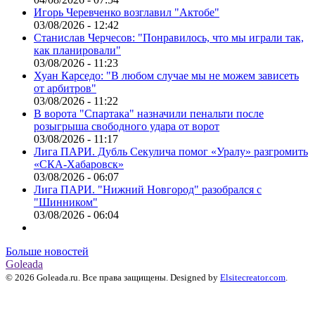
Игорь Черевченко возглавил "Актобе"
03/08/2026 - 12:42
Станислав Черчесов: "Понравилось, что мы играли так,
как планировали"
03/08/2026 - 11:23
Хуан Карседо: "В любом случае мы не можем зависеть
от арбитров"
03/08/2026 - 11:22
В ворота "Спартака" назначили пенальти после
розыгрыша свободного удара от ворот
03/08/2026 - 11:17
Лига ПАРИ. Дубль Секулича помог «Уралу» разгромить
«СКА-Хабаровск»
03/08/2026 - 06:07
Лига ПАРИ. "Нижний Новгород" разобрался с
"Шинником"
03/08/2026 - 06:04
Больше новостей
Goleada
© 2026 Goleada.ru. Все права защищены. Designed by
Elsitecreator.com
.