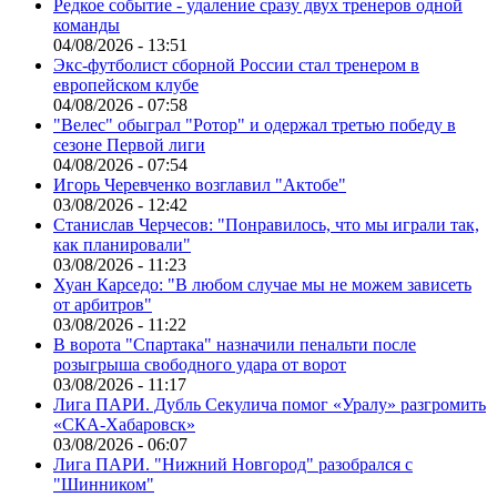
Редкое событие - удаление сразу двух тренеров одной
команды
04/08/2026 - 13:51
Экс-футболист сборной России стал тренером в
европейском клубе
04/08/2026 - 07:58
"Велес" обыграл "Ротор" и одержал третью победу в
сезоне Первой лиги
04/08/2026 - 07:54
Игорь Черевченко возглавил "Актобе"
03/08/2026 - 12:42
Станислав Черчесов: "Понравилось, что мы играли так,
как планировали"
03/08/2026 - 11:23
Хуан Карседо: "В любом случае мы не можем зависеть
от арбитров"
03/08/2026 - 11:22
В ворота "Спартака" назначили пенальти после
розыгрыша свободного удара от ворот
03/08/2026 - 11:17
Лига ПАРИ. Дубль Секулича помог «Уралу» разгромить
«СКА-Хабаровск»
03/08/2026 - 06:07
Лига ПАРИ. "Нижний Новгород" разобрался с
"Шинником"