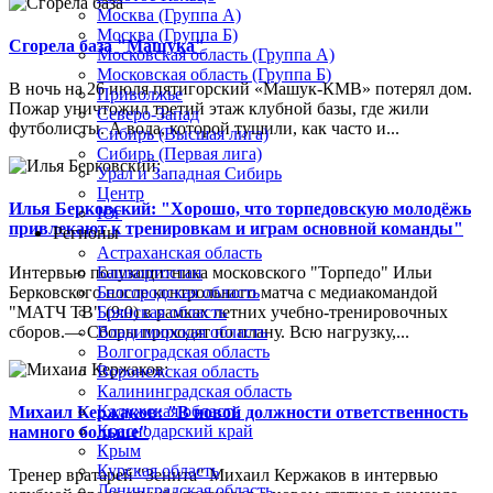
Москва (Группа А)
Москва (Группа Б)
Сгорела база "Машука"
Московская область (Группа А)
Московская область (Группа Б)
В ночь на 26 июля пятигорский «Машук-КМВ» потерял дом.
Приволжье
Пожар уничтожил третий этаж клубной базы, где жили
Северо-Запад
футболисты. А вода, которой тушили, как часто и...
Сибирь (Высшая лига)
Сибирь (Первая лига)
Урал и Западная Сибирь
Центр
Илья Берковский: "Хорошо, что торпедовскую молодёжь
Юг
привлекают к тренировкам и играм основной команды"
Регионы
Астраханская область
Интервью полузащитника московского "Торпедо" Ильи
Башкортостан
Берковского после контрольного матча с медиакомандой
Белгородская область
"МАТЧ ТВ" (9:0) в рамках летних учебно-тренировочных
Брянская область
сборов.— Сборы проходят по плану. Всю нагрузку,...
Владимирская область
Волгоградская область
Воронежская область
Калининградская область
Калужская область
Михаил Кержаков: "В новой должности ответственность
Краснодарский край
намного больше"
Крым
Курская область
Тренер вратарей "Зенита" Михаил Кержаков в интервью
Ленинградская область