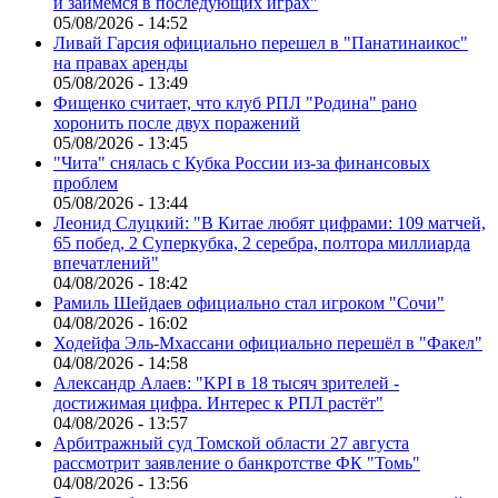
и займёмся в последующих играх"
05/08/2026 - 14:52
Ливай Гарсия официально перешел в "Панатинаикос"
на правах аренды
05/08/2026 - 13:49
Фищенко считает, что клуб РПЛ "Родина" рано
хоронить после двух поражений
05/08/2026 - 13:45
"Чита" снялась с Кубка России из-за финансовых
проблем
05/08/2026 - 13:44
Леонид Слуцкий: "В Китае любят цифрами: 109 матчей,
65 побед, 2 Суперкубка, 2 серебра, полтора миллиарда
впечатлений"
04/08/2026 - 18:42
Рамиль Шейдаев официально стал игроком "Сочи"
04/08/2026 - 16:02
Ходейфа Эль-Мхассани официально перешёл в "Факел"
04/08/2026 - 14:58
Александр Алаев: "KPI в 18 тысяч зрителей -
достижимая цифра. Интерес к РПЛ растёт"
04/08/2026 - 13:57
Арбитражный суд Томской области 27 августа
рассмотрит заявление о банкротстве ФК "Томь"
04/08/2026 - 13:56