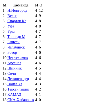
М
Команда
И
О
1
Н.Новгород
4
12
2
Велес
4
9
3
Спартак Кс
4
8
3
Уфа
4
8
5
Урал
4
7
6
Торпедо М
4
7
7
Енисей
4
7
8
Челябинск
4
6
9
Ротор
4
6
10
Нефтехимик
4
6
11
Арсенал
4
6
12
Шинник
4
5
13
Сочи
4
4
14
Ленинградец
4
4
15
Волга Ул
4
3
16
Текстильщик
4
2
17
КАМАЗ
4
1
18
СКА-Хабаровск
4
0