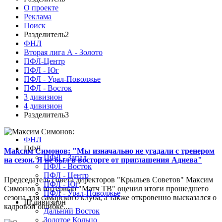
О проекте
Реклама
Поиск
Разделитель2
ФНЛ
Вторая лига А - Золото
ПФЛ-Центр
ПФЛ - Юг
ПФЛ - Урал-Поволжье
ПФЛ - Восток
3 дивизион
4 дивизион
Разделитель3
ФНЛ
ПФЛ
Максим Симонов: "Мы изначально не угадали с тренером
ПФЛ - Запад
на сезон. Я не был в восторге от приглашения Адиева"
ПФЛ - Восток
ПФЛ - Центр
Председатель совета директоров "Крыльев Советов" Максим
ПФЛ - Юг
Симонов в интервью "Матч ТВ" оценил итоги прошедшего
ПФЛ - Урал-Поволжье
сезона для самарского клуба, а также откровенно высказался о
III дивизион
кадровой ошибке...
Дальний Восток
Золотое Кольцо