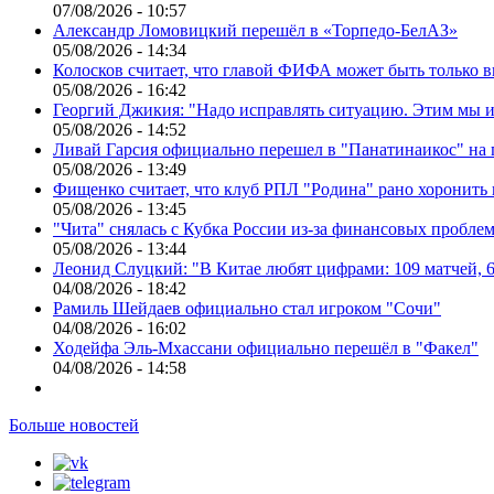
07/08/2026 - 10:57
Александр Ломовицкий перешёл в «Торпедо-БелАЗ»
05/08/2026 - 14:34
Колосков считает, что главой ФИФА может быть только 
05/08/2026 - 16:42
Георгий Джикия: "Надо исправлять ситуацию. Этим мы и
05/08/2026 - 14:52
Ливай Гарсия официально перешел в "Панатинаикос" на 
05/08/2026 - 13:49
Фищенко считает, что клуб РПЛ "Родина" рано хоронить
05/08/2026 - 13:45
"Чита" снялась с Кубка России из-за финансовых пробле
05/08/2026 - 13:44
Леонид Слуцкий: "В Китае любят цифрами: 109 матчей, 6
04/08/2026 - 18:42
Рамиль Шейдаев официально стал игроком "Сочи"
04/08/2026 - 16:02
Ходейфа Эль-Мхассани официально перешёл в "Факел"
04/08/2026 - 14:58
Больше новостей