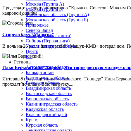
Москва (Группа А)
Председатель совета директоров "Крыльев Советов" Максим Си
Москва (Группа Б)
кадровой ошибке...
Московская область (Группа А)
Московская область (Группа Б)
Приволжье
Северо-Запад
Сгорела база "Машука"
Сибирь (Высшая лига)
Сибирь (Первая лига)
В ночь на 26 июля пятигорский «Машук-КМВ» потерял дом. Пож
Урал и Западная Сибирь
Центр
Юг
Регионы
Астраханская область
Илья Берковский: "Хорошо, что торпедовскую молодёжь п
Башкортостан
Белгородская область
Интервью полузащитника московского "Торпедо" Ильи Берковс
Брянская область
проходят по плану. Всю нагрузку,...
Владимирская область
Волгоградская область
Воронежская область
Калининградская область
Калужская область
Краснодарский край
Крым
Курская область
Ленинградская область