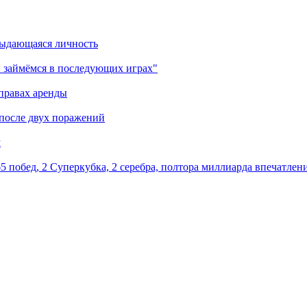
выдающаяся личность
 займёмся в последующих играх"
правах аренды
 после двух поражений
м
5 побед, 2 Суперкубка, 2 серебра, полтора миллиарда впечатлен