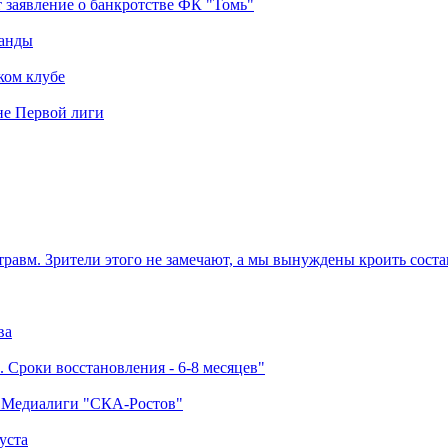
 заявление о банкротстве ФК "Томь"
манды
ком клубе
оне Первой лиги
травм. Зрители этого не замечают, а мы вынуждены кроить соста
ва
 Сроки восстановления - 6-8 месяцев"
а Медиалиги "СКА-Ростов"
уста