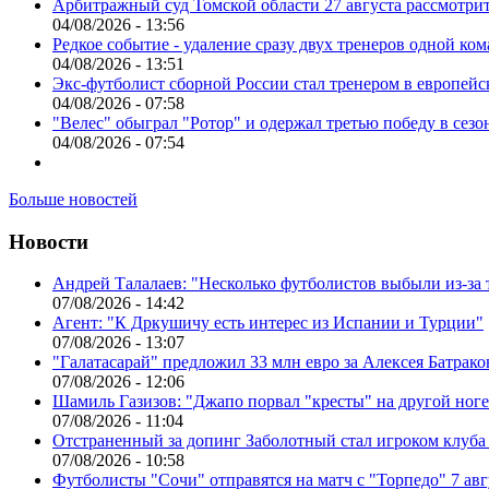
Арбитражный суд Томской области 27 августа рассмотрит
04/08/2026 - 13:56
Редкое событие - удаление сразу двух тренеров одной ко
04/08/2026 - 13:51
Экс-футболист сборной России стал тренером в европейс
04/08/2026 - 07:58
"Велес" обыграл "Ротор" и одержал третью победу в сез
04/08/2026 - 07:54
Больше новостей
Новости
Андрей Талалаев: "Несколько футболистов выбыли из-за 
07/08/2026 - 14:42
Агент: "К Дркушичу есть интерес из Испании и Турции"
07/08/2026 - 13:07
"Галатасарай" предложил 33 млн евро за Алексея Батрако
07/08/2026 - 12:06
Шамиль Газизов: "Джапо порвал "кресты" на другой ноге.
07/08/2026 - 11:04
Отстраненный за допинг Заболотный стал игроком клуб
07/08/2026 - 10:58
Футболисты "Сочи" отправятся на матч с "Торпедо" 7 авг