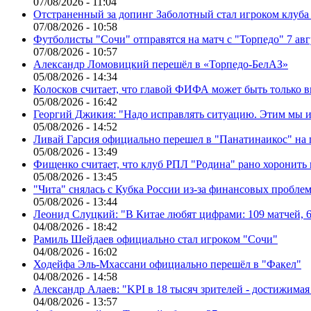
07/08/2026 - 11:04
Отстраненный за допинг Заболотный стал игроком клуб
07/08/2026 - 10:58
Футболисты "Сочи" отправятся на матч с "Торпедо" 7 авг
07/08/2026 - 10:57
Александр Ломовицкий перешёл в «Торпедо-БелАЗ»
05/08/2026 - 14:34
Колосков считает, что главой ФИФА может быть только 
05/08/2026 - 16:42
Георгий Джикия: "Надо исправлять ситуацию. Этим мы и
05/08/2026 - 14:52
Ливай Гарсия официально перешел в "Панатинаикос" на 
05/08/2026 - 13:49
Фищенко считает, что клуб РПЛ "Родина" рано хоронить
05/08/2026 - 13:45
"Чита" снялась с Кубка России из-за финансовых пробле
05/08/2026 - 13:44
Леонид Слуцкий: "В Китае любят цифрами: 109 матчей, 6
04/08/2026 - 18:42
Рамиль Шейдаев официально стал игроком "Сочи"
04/08/2026 - 16:02
Ходейфа Эль-Мхассани официально перешёл в "Факел"
04/08/2026 - 14:58
Александр Алаев: "KPI в 18 тысяч зрителей - достижимая
04/08/2026 - 13:57