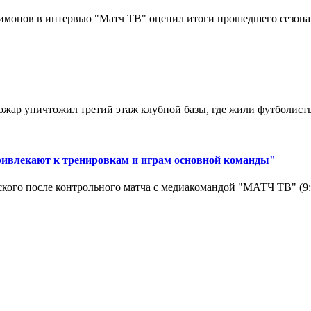
монов в интервью "Матч ТВ" оценил итоги прошедшего сезона д
ар уничтожил третий этаж клубной базы, где жили футболисты. 
ривлекают к тренировкам и играм основной команды"
кого после контрольного матча с медиакомандой "МАТЧ ТВ" (9