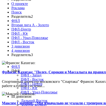
О проекте
Реклама
Поиск
Разделитель2
ФНЛ
Вторая лига А - Золото
ПФЛ-Центр
ПФЛ - Юг
ПФЛ - Урал-Поволжье
ПФЛ - Восток
3 дивизион
4 дивизион
Разделитель3
ФНЛ
ПФЛ
Франсис Кахигао: "Полех, Сорокин и Массалыга на правиль
ПФЛ - Запад
ПФЛ - Восток
Спортивный директор московского "Спартака" Франсис Кахигао
ПФЛ - Центр
работе клубной системы...
ПФЛ - Юг
ПФЛ - Урал-Поволжье
III дивизион
Дальний Восток
Максим Симонов: "Мы изначально не угадали с тренером на
Золотое Кольцо