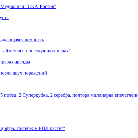
а Медиалиги "СКА-Ростов"
уста
выдающаяся личность
 займёмся в последующих играх"
правах аренды
 после двух поражений
м
5 побед, 2 Суперкубка, 2 серебра, полтора миллиарда впечатлен
 цифра. Интерес к РПЛ растёт"