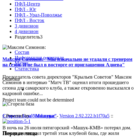
ПФЛ-Центр
ПФЛ - Юг
ПФЛ - Урал-Поволжье
ПФЛ - Восток
3 дивизион
4 дивизион
Разделитель3
Состав
Информация о команде
Максим Симонов: "Мы изначально не угадали с тренером
Матчи
на сезон. Я не был в восторге от приглашения Адиева"
Статистика
Председатель совета директоров "Крыльев Советов" Максим
Ошибка
Симонов в интервью "Матч ТВ" оценил итоги прошедшего
сезона для самарского клуба, а также откровенно высказался о
кадровой ошибке...
Project team could not be determined
Сгорела база "Машука"
:: Powered by
JoomLeague
-
Version 2.92.222.b1f70a5
::
В ночь на 26 июля пятигорский «Машук-КМВ» потерял дом.
Первые лица
Пожар уничтожил третий этаж клубной базы, где жили