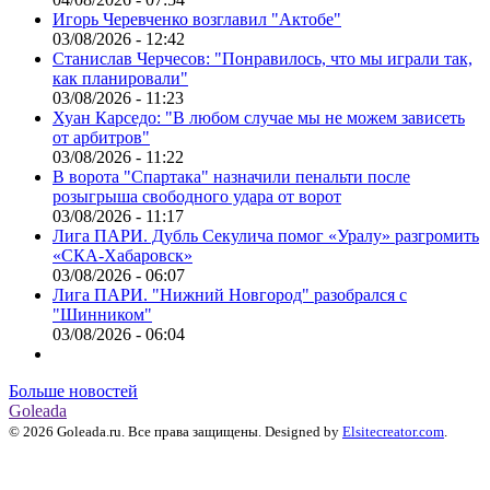
Игорь Черевченко возглавил "Актобе"
03/08/2026 - 12:42
Станислав Черчесов: "Понравилось, что мы играли так,
как планировали"
03/08/2026 - 11:23
Хуан Карседо: "В любом случае мы не можем зависеть
от арбитров"
03/08/2026 - 11:22
В ворота "Спартака" назначили пенальти после
розыгрыша свободного удара от ворот
03/08/2026 - 11:17
Лига ПАРИ. Дубль Секулича помог «Уралу» разгромить
«СКА-Хабаровск»
03/08/2026 - 06:07
Лига ПАРИ. "Нижний Новгород" разобрался с
"Шинником"
03/08/2026 - 06:04
Больше новостей
Goleada
© 2026 Goleada.ru. Все права защищены. Designed by
Elsitecreator.com
.