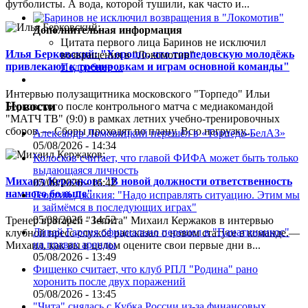
футболисты. А вода, которой тушили, как часто и...
Дополнительная информация
Цитата первого лица
Баринов не исключил
Илья Берковский: "Хорошо, что торпедовскую молодёжь
возвращения в "Локомотив"
привлекают к тренировкам и играм основной команды"
Подробнее ...
Интервью полузащитника московского "Торпедо" Ильи
Новости
Берковского после контрольного матча с медиакомандой
"МАТЧ ТВ" (9:0) в рамках летних учебно-тренировочных
сборов.— Сборы проходят по плану. Всю нагрузку,...
Александр Ломовицкий перешёл в «Торпедо-БелАЗ»
05/08/2026 - 14:34
Колосков считает, что главой ФИФА может быть только
выдающаяся личность
Михаил Кержаков: "В новой должности ответственность
05/08/2026 - 16:42
намного больше"
Георгий Джикия: "Надо исправлять ситуацию. Этим мы
и займёмся в последующих играх"
05/08/2026 - 14:52
Тренер вратарей "Зенита" Михаил Кержаков в интервью
Ливай Гарсия официально перешел в "Панатинаикос"
клубной пресс-службе рассказал о новом статусе в команде.—
на правах аренды
Михаил, как вы в целом оцените свои первые дни в...
05/08/2026 - 13:49
Фищенко считает, что клуб РПЛ "Родина" рано
хоронить после двух поражений
05/08/2026 - 13:45
"Чита" снялась с Кубка России из-за финансовых