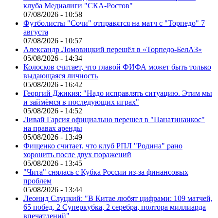
клуба Медиалиги "СКА-Ростов"
07/08/2026 - 10:58
Футболисты "Сочи" отправятся на матч с "Торпедо" 7
августа
07/08/2026 - 10:57
Александр Ломовицкий перешёл в «Торпедо-БелАЗ»
05/08/2026 - 14:34
Колосков считает, что главой ФИФА может быть только
выдающаяся личность
05/08/2026 - 16:42
Георгий Джикия: "Надо исправлять ситуацию. Этим мы
и займёмся в последующих играх"
05/08/2026 - 14:52
Ливай Гарсия официально перешел в "Панатинаикос"
на правах аренды
05/08/2026 - 13:49
Фищенко считает, что клуб РПЛ "Родина" рано
хоронить после двух поражений
05/08/2026 - 13:45
"Чита" снялась с Кубка России из-за финансовых
проблем
05/08/2026 - 13:44
Леонид Слуцкий: "В Китае любят цифрами: 109 матчей,
65 побед, 2 Суперкубка, 2 серебра, полтора миллиарда
впечатлений"