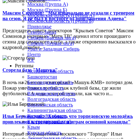
Москва (Группа А)
Москва (Группа Б)
Максим Симонов: "Мы изначально не угадали с тренером
Московская область (Группа А)
на сезон. Я не был в восторге от приглашения Адиева"
Московская область (Группа Б)
Приволжье
Председатель совета директоров "Крыльев Советов" Максим
Северо-Запад
Симонов в интервью "Матч ТВ" оценил итоги прошедшего
Сибирь (Высшая лига)
сезона для самарского клуба, а также откровенно высказался о
Сибирь (Первая лига)
кадровой ошибке...
Урал и Западная Сибирь
Центр
Юг
Регионы
Сгорела база "Машука"
Астраханская область
Башкортостан
В ночь на 26 июля пятигорский «Машук-КМВ» потерял дом.
Белгородская область
Пожар уничтожил третий этаж клубной базы, где жили
Брянская область
футболисты. А вода, которой тушили, как часто и...
Владимирская область
Волгоградская область
Воронежская область
Калининградская область
Калужская область
Илья Берковский: "Хорошо, что торпедовскую молодёжь
Краснодарский край
привлекают к тренировкам и играм основной команды"
Крым
Курская область
Интервью полузащитника московского "Торпедо" Ильи
Ленинградская область