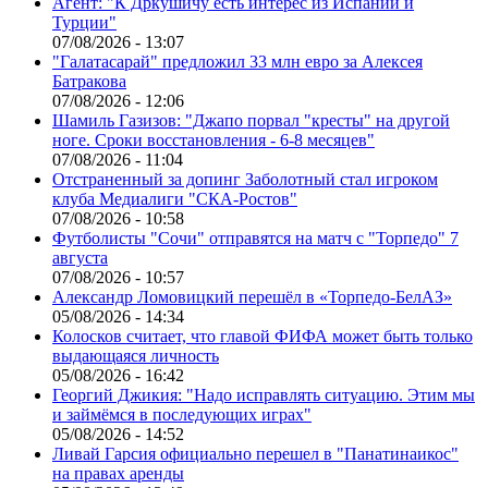
Агент: "К Дркушичу есть интерес из Испании и
Турции"
07/08/2026 - 13:07
"Галатасарай" предложил 33 млн евро за Алексея
Батракова
07/08/2026 - 12:06
Шамиль Газизов: "Джапо порвал "кресты" на другой
ноге. Сроки восстановления - 6-8 месяцев"
07/08/2026 - 11:04
Отстраненный за допинг Заболотный стал игроком
клуба Медиалиги "СКА-Ростов"
07/08/2026 - 10:58
Футболисты "Сочи" отправятся на матч с "Торпедо" 7
августа
07/08/2026 - 10:57
Александр Ломовицкий перешёл в «Торпедо-БелАЗ»
05/08/2026 - 14:34
Колосков считает, что главой ФИФА может быть только
выдающаяся личность
05/08/2026 - 16:42
Георгий Джикия: "Надо исправлять ситуацию. Этим мы
и займёмся в последующих играх"
05/08/2026 - 14:52
Ливай Гарсия официально перешел в "Панатинаикос"
на правах аренды