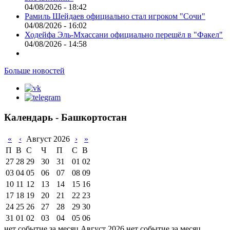
04/08/2026 - 18:42
Рамиль Шейдаев официально стал игроком "Сочи"
04/08/2026 - 16:02
Ходейфа Эль-Мхассани официально перешёл в "Факел"
04/08/2026 - 14:58
Больше новостей
Календарь - Башкортостан
«
‹
Август 2026
›
»
П
В
С
Ч
П
С
В
27
28
29
30
31
01
02
03
04
05
06
07
08
09
10
11
12
13
14
15
16
17
18
19
20
21
22
23
24
25
26
27
28
29
30
31
01
02
03
04
05
06
нет событие за месяц Август 2026
нет событие за месяц