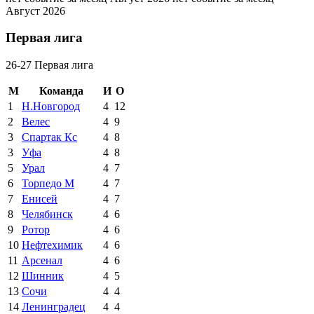
Август 2026
Первая лига
26-27 Первая лига
М
Команда
И
О
1
Н.Новгород
4
12
2
Велес
4
9
3
Спартак Кс
4
8
3
Уфа
4
8
5
Урал
4
7
6
Торпедо М
4
7
7
Енисей
4
7
8
Челябинск
4
6
9
Ротор
4
6
10
Нефтехимик
4
6
11
Арсенал
4
6
12
Шинник
4
5
13
Сочи
4
4
14
Ленинградец
4
4