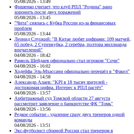
05/08/2026 - 13:49
Фищенко считает, что клуб РПЛ "Родина" рано
хоронить после двух поражений
05/08/2026 - 13:45
"Чита" снялась с Кубка России из-за финансовых
проблем
05/08/2026 - 13:44
Леонид Слуцкий: "В Китае любят цифрами: 109 матчей,
65 побед, 2 Суперкубка, 2 серебра, полтора миллиарда
впечатлений"
04/08/2026 - 18:42
Рамиль Шейдаев официально стал игроком "Сочи"
04/08/2026 - 16:02
Ходейфа Эль-Мхассани официально перешёл в "Факел"
04/08/2026 - 14:58
Александр Алаев: "KPI в 18 тысяч зрителей -
достижимая цифра. Интерес к РПЛ растёт"
04/08/2026 - 13:57
Арбитражный суд Томской области 27 августа
рассмотрит заявление о банкротстве ФК "Томь"
04/08/2026 - 13:56
Редкое событие - удаление сразу двух тренеров одной
команды
04/08/2026 - 13:51
Экс-футболист сборной России стал тренером в