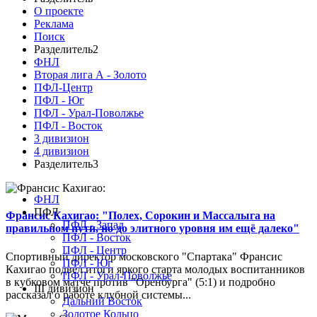
О проекте
Реклама
Поиск
Разделитель2
ФНЛ
Вторая лига А - Золото
ПФЛ-Центр
ПФЛ - Юг
ПФЛ - Урал-Поволжье
ПФЛ - Восток
3 дивизион
4 дивизион
Разделитель3
ФНЛ
ПФЛ
Франсис Кахигао: "Полех, Сорокин и Массалыга на
ПФЛ - Запад
правильном пути, но до элитного уровня им ещё далеко"
ПФЛ - Восток
ПФЛ - Центр
Спортивный директор московского "Спартака" Франсис
ПФЛ - Юг
Кахигао подвел итоги яркого старта молодых воспитанников
ПФЛ - Урал-Поволжье
в кубковом матче против "Оренбурга" (5:1) и подробно
III дивизион
рассказал о работе клубной системы...
Дальний Восток
Золотое Кольцо