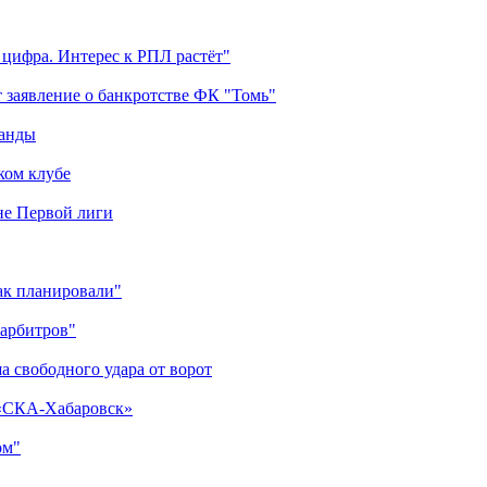
 цифра. Интерес к РПЛ растёт"
 заявление о банкротстве ФК "Томь"
манды
ком клубе
оне Первой лиги
как планировали"
 арбитров"
а свободного удара от ворот
 «СКА-Хабаровск»
ом"