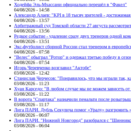
Ходейфа Эль-Мхассани официально перешёл в "Факел"
04/08/2026 - 14:58
Александр Алаев: "KPI в 18 тысяч зрителей - достижимая
04/08/2026 - 13:57
Арбитражный суд Томской области 27 августа рассмотрит
04/08/2026 - 13:56
Редкое событие - удаление сразу двух тренеров одной ко
04/08/2026 - 13:51
Экс-футболист сборной России стал тренером в европейс
04/08/2026 - 07:58
"Велес" обыграл "Ротор" и одержал третью победу в сез
04/08/2026 - 07:54
Игорь Черевченко возглавил "Актобе"
03/08/2026 - 12:42
Станислав Черчесов: "Понравилось, что мы играли так, 
03/08/2026 - 11:23
Хуан Карседо: "В любом случае мы не можем зависеть от
03/08/2026 - 11:22
В ворота "Спартака" назначили пенальти после розыгрыш
03/08/2026 - 11:17
Лига ПАРИ. Дубль Секулича помог «Уралу» разгромить
03/08/2026 - 06:07
Лига ПАРИ. "Нижний Новгород" разобрался с "Шинник
03/08/2026 - 06:04