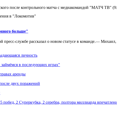
кого после контрольного матча с медиакомандой "МАТЧ ТВ" (9
ения в "Локомотив"
амного больше"
 пресс-службе рассказал о новом статусе в команде.— Михаил, к
выдающаяся личность
 займёмся в последующих играх"
правах аренды
 после двух поражений
м
5 побед, 2 Суперкубка, 2 серебра, полтора миллиарда впечатлен