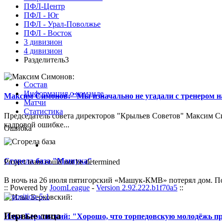
ПФЛ-Центр
ПФЛ - Юг
ПФЛ - Урал-Поволжье
ПФЛ - Восток
3 дивизион
4 дивизион
Разделитель3
Состав
Информация о команде
Максим Симонов: "Мы изначально не угадали с тренером на
Матчи
Статистика
Председатель совета директоров "Крыльев Советов" Максим Си
кадровой ошибке...
Ошибка
Сгорела база "Машука"
Project team could not be determined
В ночь на 26 июля пятигорский «Машук-КМВ» потерял дом. Пож
:: Powered by
JoomLeague
-
Version 2.92.222.b1f70a5
::
Первые лица
Илья Берковский: "Хорошо, что торпедовскую молодёжь п