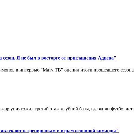
 сезон. Я не был в восторге от приглашения Адиева"
монов в интервью "Матч ТВ" оценил итоги прошедшего сезона д
ар уничтожил третий этаж клубной базы, где жили футболисты. 
ривлекают к тренировкам и играм основной команды"