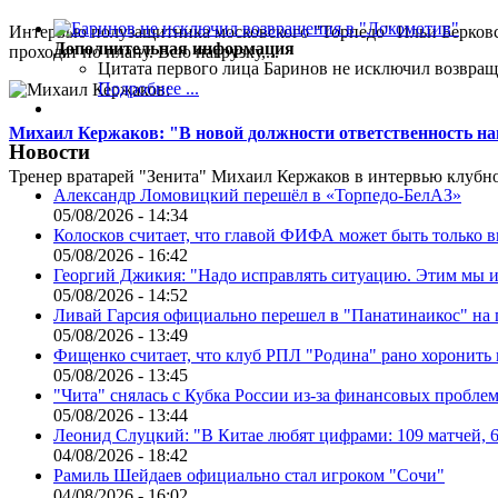
Интервью полузащитника московского "Торпедо" Ильи Берковс
Дополнительная информация
проходят по плану. Всю нагрузку,...
Цитата первого лица
Баринов не исключил возвращ
Подробнее ...
Михаил Кержаков: "В новой должности ответственность н
Новости
Тренер вратарей "Зенита" Михаил Кержаков в интервью клубной
Александр Ломовицкий перешёл в «Торпедо-БелАЗ»
05/08/2026 - 14:34
Колосков считает, что главой ФИФА может быть только 
05/08/2026 - 16:42
Георгий Джикия: "Надо исправлять ситуацию. Этим мы и
05/08/2026 - 14:52
Ливай Гарсия официально перешел в "Панатинаикос" на 
05/08/2026 - 13:49
Фищенко считает, что клуб РПЛ "Родина" рано хоронить
05/08/2026 - 13:45
"Чита" снялась с Кубка России из-за финансовых пробле
05/08/2026 - 13:44
Леонид Слуцкий: "В Китае любят цифрами: 109 матчей, 6
04/08/2026 - 18:42
Рамиль Шейдаев официально стал игроком "Сочи"
04/08/2026 - 16:02