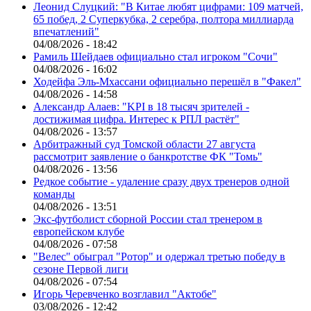
Леонид Слуцкий: "В Китае любят цифрами: 109 матчей,
65 побед, 2 Суперкубка, 2 серебра, полтора миллиарда
впечатлений"
04/08/2026 - 18:42
Рамиль Шейдаев официально стал игроком "Сочи"
04/08/2026 - 16:02
Ходейфа Эль-Мхассани официально перешёл в "Факел"
04/08/2026 - 14:58
Александр Алаев: "KPI в 18 тысяч зрителей -
достижимая цифра. Интерес к РПЛ растёт"
04/08/2026 - 13:57
Арбитражный суд Томской области 27 августа
рассмотрит заявление о банкротстве ФК "Томь"
04/08/2026 - 13:56
Редкое событие - удаление сразу двух тренеров одной
команды
04/08/2026 - 13:51
Экс-футболист сборной России стал тренером в
европейском клубе
04/08/2026 - 07:58
"Велес" обыграл "Ротор" и одержал третью победу в
сезоне Первой лиги
04/08/2026 - 07:54
Игорь Черевченко возглавил "Актобе"
03/08/2026 - 12:42