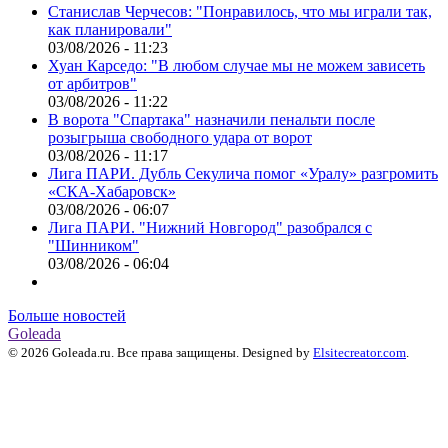
Станислав Черчесов: "Понравилось, что мы играли так,
как планировали"
03/08/2026 - 11:23
Хуан Карседо: "В любом случае мы не можем зависеть
от арбитров"
03/08/2026 - 11:22
В ворота "Спартака" назначили пенальти после
розыгрыша свободного удара от ворот
03/08/2026 - 11:17
Лига ПАРИ. Дубль Секулича помог «Уралу» разгромить
«СКА-Хабаровск»
03/08/2026 - 06:07
Лига ПАРИ. "Нижний Новгород" разобрался с
"Шинником"
03/08/2026 - 06:04
Больше новостей
Goleada
© 2026 Goleada.ru. Все права защищены. Designed by
Elsitecreator.com
.