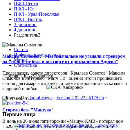
ПФЛ-Центр
ПФЛ - Юг
ПФЛ - Урал-Поволжье
ПФЛ - Восток
3 дивизион
4 дивизион
Разделитель3
Состав
Информация о команде
Максим Симонов: "Мы изначально не угадали с тренером
Матчи
на сезон. Я не был в восторге от приглашения Адиева"
Статистика
Председатель совета директоров "Крыльев Советов" Максим
Состав: СКА-Хабаровск
Симонов в интервью "Матч ТВ" оценил итоги прошедшего
сезона для самарского клуба, а также откровенно высказался о
кадровой ошибке...
:: Powered by
JoomLeague
-
Version 2.92.222.b1f70a5
::
Сгорела база "Машука"
Первые лица
В ночь на 26 июля пятигорский «Машук-КМВ» потерял дом.
Пожар уничтожил третий этаж клубной базы, где жили