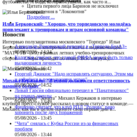
Дополнительная информация
футболисты. А вода, которой тушили, как часто и...
Цитата первого лица
Баринов не исключил
возвращения в "Локомотив"
Подробнее ...
Илья Берковский: "Хорошо, что торпедовскую молодёжь
привлекают к тренировкам и играм основной команды"
Новости
Интервью полузащитника московского "Торпедо" Ильи
Александр Ломовицкий перешёл в «Торпедо-БелАЗ»
Берковского после контрольного матча с медиакомандой
05/08/2026 - 14:34
"МАТЧ ТВ" (9:0) в рамках летних учебно-тренировочных
Колосков считает, что главой ФИФА может быть только
сборов.— Сборы проходят по плану. Всю нагрузку,...
выдающаяся личность
05/08/2026 - 16:42
Георгий Джикия: "Надо исправлять ситуацию. Этим мы
и займёмся в последующих играх"
Михаил Кержаков: "В новой должности ответственность
05/08/2026 - 14:52
намного больше"
Ливай Гарсия официально перешел в "Панатинаикос"
на правах аренды
Тренер вратарей "Зенита" Михаил Кержаков в интервью
05/08/2026 - 13:49
клубной пресс-службе рассказал о новом статусе в команде.—
Фищенко считает, что клуб РПЛ "Родина" рано
Михаил, как вы в целом оцените свои первые дни в...
хоронить после двух поражений
05/08/2026 - 13:45
"Чита" снялась с Кубка России из-за финансовых
проблем
05/08/2026 - 13:44