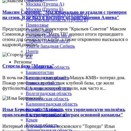
Москва (Группа А)
Москва (Группа Б)
Максим Симонов: "Мы изначально не угадали с тренером
Московская область (Группа А)
на сезон. Я не был в восторге от приглашения Адиева"
Московская область (Группа Б)
Приволжье
Председатель совета директоров "Крыльев Советов" Максим
Северо-Запад
Симонов в интервью "Матч ТВ" оценил итоги прошедшего
Сибирь (Высшая лига)
сезона для самарского клуба, а также откровенно высказался о
Сибирь (Первая лига)
кадровой ошибке...
Урал и Западная Сибирь
Центр
Юг
Регионы
Сгорела база "Машука"
Астраханская область
Башкортостан
В ночь на 26 июля пятигорский «Машук-КМВ» потерял дом.
Белгородская область
Пожар уничтожил третий этаж клубной базы, где жили
Брянская область
футболисты. А вода, которой тушили, как часто и...
Владимирская область
Волгоградская область
Воронежская область
Калининградская область
Калужская область
Илья Берковский: "Хорошо, что торпедовскую молодёжь
Краснодарский край
привлекают к тренировкам и играм основной команды"
Крым
Курская область
Интервью полузащитника московского "Торпедо" Ильи
Ленинградская область