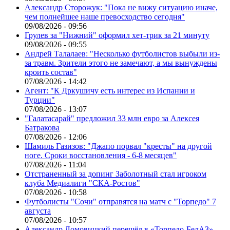
Александр Сторожук: "Пока не вижу ситуацию иначе,
чем полнейшее наше превосходство сегодня"
09/08/2026 - 09:56
Грулев за "Нижний" оформил хет-трик за 21 минуту
09/08/2026 - 09:55
Андрей Талалаев: "Несколько футболистов выбыли из-
за травм. Зрители этого не замечают, а мы вынуждены
кроить состав"
07/08/2026 - 14:42
Агент: "К Дркушичу есть интерес из Испании и
Турции"
07/08/2026 - 13:07
"Галатасарай" предложил 33 млн евро за Алексея
Батракова
07/08/2026 - 12:06
Шамиль Газизов: "Джапо порвал "кресты" на другой
ноге. Сроки восстановления - 6-8 месяцев"
07/08/2026 - 11:04
Отстраненный за допинг Заболотный стал игроком
клуба Медиалиги "СКА-Ростов"
07/08/2026 - 10:58
Футболисты "Сочи" отправятся на матч с "Торпедо" 7
августа
07/08/2026 - 10:57
Александр Ломовицкий перешёл в «Торпедо-БелАЗ»