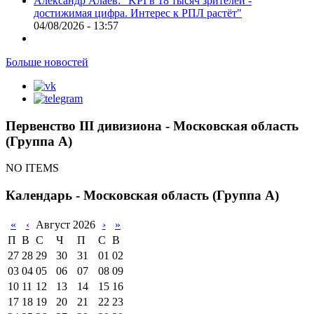
Александр Алаев: "KPI в 18 тысяч зрителей -
достижимая цифра. Интерес к РПЛ растёт"
04/08/2026 - 13:57
Больше новостей
Первенство III дивизиона - Московская область
(Группа А)
NO ITEMS
Календарь - Московская область (Группа А)
«
‹
Август 2026
›
»
П
В
С
Ч
П
С
В
27
28
29
30
31
01
02
03
04
05
06
07
08
09
10
11
12
13
14
15
16
17
18
19
20
21
22
23