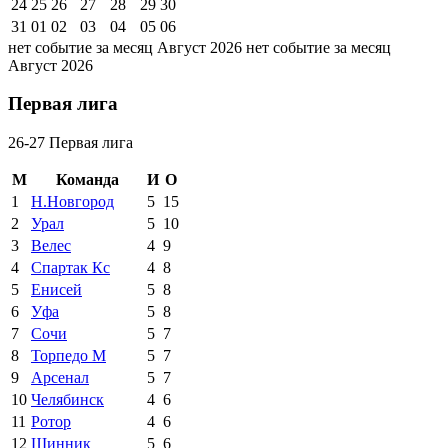
24
25
26
27
28
29
30
31
01
02
03
04
05
06
нет событие за месяц Август 2026
нет событие за месяц
Август 2026
Первая лига
26-27 Первая лига
М
Команда
И
О
1
Н.Новгород
5
15
2
Урал
5
10
3
Велес
4
9
4
Спартак Кс
4
8
5
Енисей
5
8
6
Уфа
5
8
7
Сочи
5
7
8
Торпедо М
5
7
9
Арсенал
5
7
10
Челябинск
4
6
11
Ротор
4
6
12
Шинник
5
6