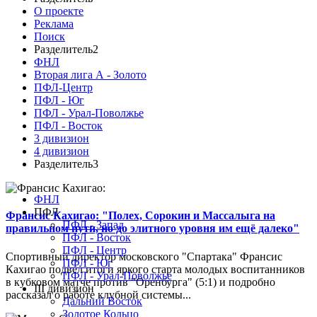
О проекте
Реклама
Поиск
Разделитель2
ФНЛ
Вторая лига А - Золото
ПФЛ-Центр
ПФЛ - Юг
ПФЛ - Урал-Поволжье
ПФЛ - Восток
3 дивизион
4 дивизион
Разделитель3
ФНЛ
ПФЛ
Франсис Кахигао: "Полех, Сорокин и Массалыга на
ПФЛ - Запад
правильном пути, но до элитного уровня им ещё далеко"
ПФЛ - Восток
ПФЛ - Центр
Спортивный директор московского "Спартака" Франсис
ПФЛ - Юг
Кахигао подвел итоги яркого старта молодых воспитанников
ПФЛ - Урал-Поволжье
в кубковом матче против "Оренбурга" (5:1) и подробно
III дивизион
рассказал о работе клубной системы...
Дальний Восток
Золотое Кольцо