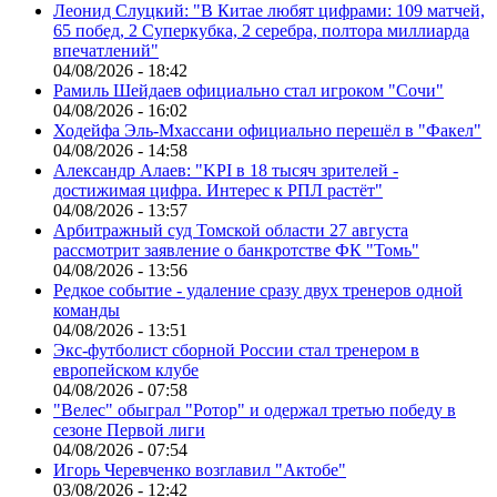
Леонид Слуцкий: "В Китае любят цифрами: 109 матчей,
65 побед, 2 Суперкубка, 2 серебра, полтора миллиарда
впечатлений"
04/08/2026 - 18:42
Рамиль Шейдаев официально стал игроком "Сочи"
04/08/2026 - 16:02
Ходейфа Эль-Мхассани официально перешёл в "Факел"
04/08/2026 - 14:58
Александр Алаев: "KPI в 18 тысяч зрителей -
достижимая цифра. Интерес к РПЛ растёт"
04/08/2026 - 13:57
Арбитражный суд Томской области 27 августа
рассмотрит заявление о банкротстве ФК "Томь"
04/08/2026 - 13:56
Редкое событие - удаление сразу двух тренеров одной
команды
04/08/2026 - 13:51
Экс-футболист сборной России стал тренером в
европейском клубе
04/08/2026 - 07:58
"Велес" обыграл "Ротор" и одержал третью победу в
сезоне Первой лиги
04/08/2026 - 07:54
Игорь Черевченко возглавил "Актобе"
03/08/2026 - 12:42