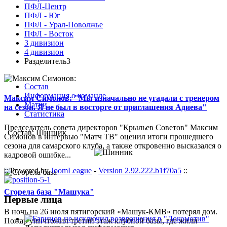
ПФЛ-Центр
ПФЛ - Юг
ПФЛ - Урал-Поволжье
ПФЛ - Восток
3 дивизион
4 дивизион
Разделитель3
Состав
Информация о команде
Максим Симонов: "Мы изначально не угадали с тренером
Матчи
на сезон. Я не был в восторге от приглашения Адиева"
Статистика
Председатель совета директоров "Крыльев Советов" Максим
Состав: Шинник
Симонов в интервью "Матч ТВ" оценил итоги прошедшего
сезона для самарского клуба, а также откровенно высказался о
кадровой ошибке...
:: Powered by
JoomLeague
-
Version 2.92.222.b1f70a5
::
Сгорела база "Машука"
Первые лица
В ночь на 26 июля пятигорский «Машук-КМВ» потерял дом.
Пожар уничтожил третий этаж клубной базы, где жили