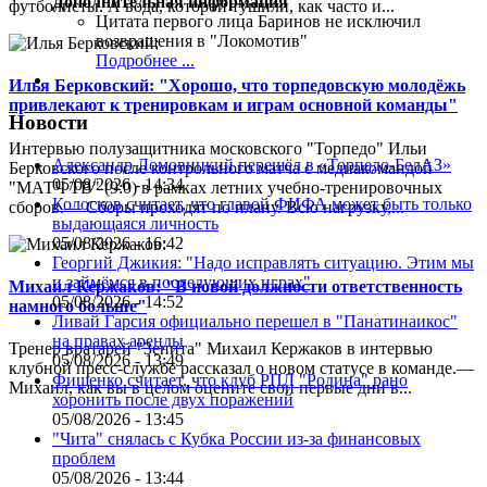
Дополнительная информация
футболисты. А вода, которой тушили, как часто и...
Цитата первого лица
Баринов не исключил
возвращения в "Локомотив"
Подробнее ...
Илья Берковский: "Хорошо, что торпедовскую молодёжь
привлекают к тренировкам и играм основной команды"
Новости
Интервью полузащитника московского "Торпедо" Ильи
Александр Ломовицкий перешёл в «Торпедо-БелАЗ»
Берковского после контрольного матча с медиакомандой
05/08/2026 - 14:34
"МАТЧ ТВ" (9:0) в рамках летних учебно-тренировочных
Колосков считает, что главой ФИФА может быть только
сборов.— Сборы проходят по плану. Всю нагрузку,...
выдающаяся личность
05/08/2026 - 16:42
Георгий Джикия: "Надо исправлять ситуацию. Этим мы
и займёмся в последующих играх"
Михаил Кержаков: "В новой должности ответственность
05/08/2026 - 14:52
намного больше"
Ливай Гарсия официально перешел в "Панатинаикос"
на правах аренды
Тренер вратарей "Зенита" Михаил Кержаков в интервью
05/08/2026 - 13:49
клубной пресс-службе рассказал о новом статусе в команде.—
Фищенко считает, что клуб РПЛ "Родина" рано
Михаил, как вы в целом оцените свои первые дни в...
хоронить после двух поражений
05/08/2026 - 13:45
"Чита" снялась с Кубка России из-за финансовых
проблем
05/08/2026 - 13:44