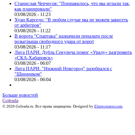
Станислав Черчесов: "Понравилось, что мы играли так,
как планировали"
03/08/2026 - 11:23
Хуан Карседо: "В любом случае мы не можем зависеть
от арбитров"
03/08/2026 - 11:22
В ворота "Спартака" назначили пенальти после
розыгрыша свободного удара от ворот
03/08/2026 - 11:17
Лига ПАРИ. Дубль Секулича помог «Уралу» разгромить
«СКА-Хабаровск»
03/08/2026 - 06:07
Лига ПАРИ. "Нижний Новгород" разобрался с
"Шинником"
03/08/2026 - 06:04
Больше новостей
Goleada
© 2026 Goleada.ru. Все права защищены. Designed by
Elsitecreator.com
.