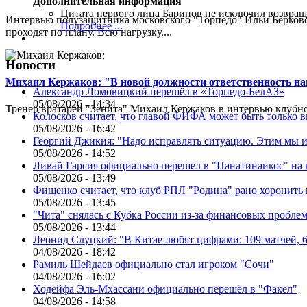
Дополнительная информация
Цитата первого лица
Баринов не исключил возвращ
Интервью полузащитника московского "Торпедо" Ильи Берковс
Подробнее ...
проходят по плану. Всю нагрузку,...
Новости
Михаил Кержаков: "В новой должности ответственность н
Александр Ломовицкий перешёл в «Торпедо-БелАЗ»
05/08/2026 - 14:34
Тренер вратарей "Зенита" Михаил Кержаков в интервью клубной
Колосков считает, что главой ФИФА может быть только 
05/08/2026 - 16:42
Георгий Джикия: "Надо исправлять ситуацию. Этим мы и
05/08/2026 - 14:52
Ливай Гарсия официально перешел в "Панатинаикос" на 
05/08/2026 - 13:49
Фищенко считает, что клуб РПЛ "Родина" рано хоронить
05/08/2026 - 13:45
"Чита" снялась с Кубка России из-за финансовых пробле
05/08/2026 - 13:44
Леонид Слуцкий: "В Китае любят цифрами: 109 матчей, 6
04/08/2026 - 18:42
Рамиль Шейдаев официально стал игроком "Сочи"
04/08/2026 - 16:02
Ходейфа Эль-Мхассани официально перешёл в "Факел"
04/08/2026 - 14:58