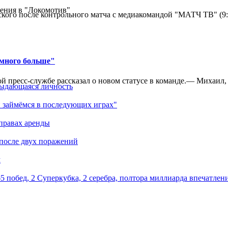
ения в "Локомотив"
кого после контрольного матча с медиакомандой "МАТЧ ТВ" (9
амного больше"
 пресс-службе рассказал о новом статусе в команде.— Михаил, к
выдающаяся личность
 займёмся в последующих играх"
правах аренды
 после двух поражений
м
5 побед, 2 Суперкубка, 2 серебра, полтора миллиарда впечатлен