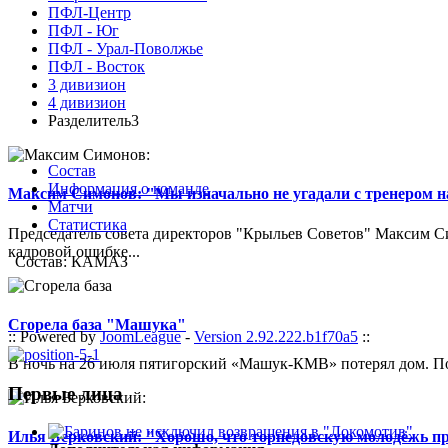
ПФЛ-Центр
ПФЛ - Юг
ПФЛ - Урал-Поволжье
ПФЛ - Восток
3 дивизион
4 дивизион
Разделитель3
Состав
Информация о команде
Максим Симонов: "Мы изначально не угадали с тренером на
Матчи
Статистика
Председатель совета директоров "Крыльев Советов" Максим Си
кадровой ошибке...
Состав: КАМАЗ
Сгорела база "Машука"
:: Powered by
JoomLeague
-
Version 2.92.222.b1f70a5
::
В ночь на 26 июля пятигорский «Машук-КМВ» потерял дом. Пож
Первые лица
Илья Берковский: "Хорошо, что торпедовскую молодёжь п