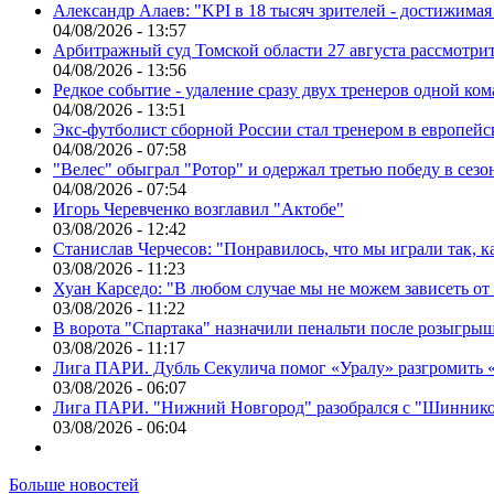
Александр Алаев: "KPI в 18 тысяч зрителей - достижимая
04/08/2026 - 13:57
Арбитражный суд Томской области 27 августа рассмотрит
04/08/2026 - 13:56
Редкое событие - удаление сразу двух тренеров одной ко
04/08/2026 - 13:51
Экс-футболист сборной России стал тренером в европейс
04/08/2026 - 07:58
"Велес" обыграл "Ротор" и одержал третью победу в сез
04/08/2026 - 07:54
Игорь Черевченко возглавил "Актобе"
03/08/2026 - 12:42
Станислав Черчесов: "Понравилось, что мы играли так, 
03/08/2026 - 11:23
Хуан Карседо: "В любом случае мы не можем зависеть от
03/08/2026 - 11:22
В ворота "Спартака" назначили пенальти после розыгрыш
03/08/2026 - 11:17
Лига ПАРИ. Дубль Секулича помог «Уралу» разгромить
03/08/2026 - 06:07
Лига ПАРИ. "Нижний Новгород" разобрался с "Шинник
03/08/2026 - 06:04
Больше новостей