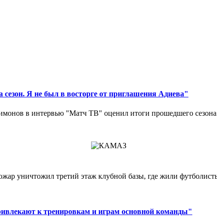
 сезон. Я не был в восторге от приглашения Адиева"
монов в интервью "Матч ТВ" оценил итоги прошедшего сезона д
ар уничтожил третий этаж клубной базы, где жили футболисты. 
ривлекают к тренировкам и играм основной команды"