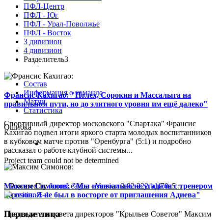
ПФЛ-Центр
ПФЛ - Юг
ПФЛ - Урал-Поволжье
ПФЛ - Восток
3 дивизион
4 дивизион
Разделитель3
Состав
Информация о команде
Франсис Кахигао: "Полех, Сорокин и Массалыга на
Матчи
правильном пути, но до элитного уровня им ещё далеко"
Статистика
Спортивный директор московского "Спартака" Франсис
Ошибка
Кахигао подвел итоги яркого старта молодых воспитанников
в кубковом матче против "Оренбурга" (5:1) и подробно
рассказал о работе клубной системы...
Project team could not be determined
Максим Симонов: "Мы изначально не угадали с тренером
:: Powered by
JoomLeague
-
Version 2.92.222.b1f70a5
::
на сезон. Я не был в восторге от приглашения Адиева"
Первые лица
Председатель совета директоров "Крыльев Советов" Максим