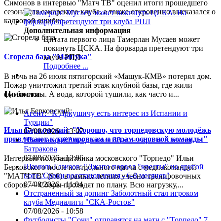
Симонов в интервью "Матч ТВ" оценил итоги прошедшего
сезона для самарского клуба, а также откровенно высказался о
кадровой ошибке...
Дополнительная информация
Цитата первого лица
Тамерлан Мусаев может
покинуть ЦСКА. На форварда претендуют три
Сгорела база "Машука"
клуба РПЛ
Подробнее ...
В ночь на 26 июля пятигорский «Машук-КМВ» потерял дом.
Пожар уничтожил третий этаж клубной базы, где жили
Новости
футболисты. А вода, которой тушили, как часто и...
Агент: "К Дркушичу есть интерес из Испании и
Турции"
Илья Берковский: "Хорошо, что торпедовскую молодёжь
07/08/2026 - 13:07
привлекают к тренировкам и играм основной команды"
"Галатасарай" предложил 33 млн евро за Алексея
Батракова
07/08/2026 - 12:06
Интервью полузащитника московского "Торпедо" Ильи
Шамиль Газизов: "Джапо порвал "кресты" на другой
Берковского после контрольного матча с медиакомандой
ноге. Сроки восстановления - 6-8 месяцев"
"МАТЧ ТВ" (9:0) в рамках летних учебно-тренировочных
07/08/2026 - 11:04
сборов.— Сборы проходят по плану. Всю нагрузку,...
Отстраненный за допинг Заболотный стал игроком
клуба Медиалиги "СКА-Ростов"
07/08/2026 - 10:58
Футболисты "Сочи" отправятся на матч с "Торпедо" 7