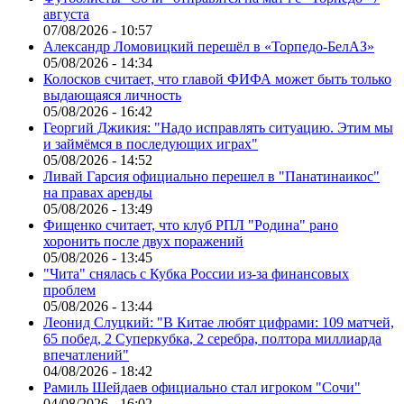
августа
07/08/2026 - 10:57
Александр Ломовицкий перешёл в «Торпедо-БелАЗ»
05/08/2026 - 14:34
Колосков считает, что главой ФИФА может быть только
выдающаяся личность
05/08/2026 - 16:42
Георгий Джикия: "Надо исправлять ситуацию. Этим мы
и займёмся в последующих играх"
05/08/2026 - 14:52
Ливай Гарсия официально перешел в "Панатинаикос"
на правах аренды
05/08/2026 - 13:49
Фищенко считает, что клуб РПЛ "Родина" рано
хоронить после двух поражений
05/08/2026 - 13:45
"Чита" снялась с Кубка России из-за финансовых
проблем
05/08/2026 - 13:44
Леонид Слуцкий: "В Китае любят цифрами: 109 матчей,
65 побед, 2 Суперкубка, 2 серебра, полтора миллиарда
впечатлений"
04/08/2026 - 18:42
Рамиль Шейдаев официально стал игроком "Сочи"
04/08/2026 - 16:02